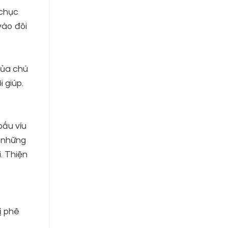
 chục
vào đôi
 của chú
 giúp.
bấu víu
i những
. Thiện
ị phê