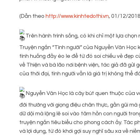
(Dẫn theo
http://www.kinhtedothi.vn
, 01/12/2018
Trên hành trình sống, có khi chỉ một lựa chọn
Truyện ngắn “Tình người” của Nguyễn Văn Học k
tình huống đầy éo le để từ đó soi chiếu vẻ đẹp c
về Thiện và bà lão nơi bệnh viện, tác giả đã gửi
của thời đại, tình người vẫn là giá trị không thể 
Nguyễn Văn Học là cây bút quen thuộc của vă
đời thường với giọng điệu chân thực, gần gũi m
dữ dội mà lặng lẽ soi vào tâm hồn con người tro
truyện ngắn tiêu biểu cho phong cách ấy. Tác ph
và lợi dụng, từ đó khơi gợi suy nghĩ sâu xa về ni