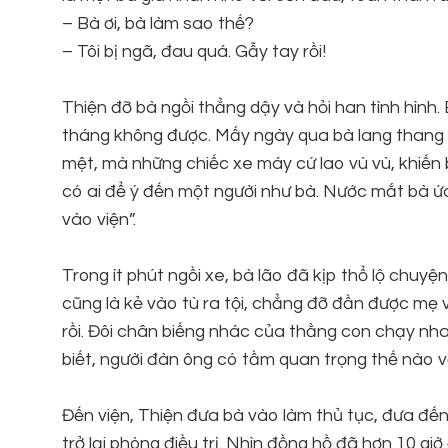
– Bà ơi, bà làm sao thế?
– Tôi bị ngã, đau quá. Gẫy tay rồi!
Thiện đỡ bà ngồi thẳng dậy và hỏi han tình hình. 
tháng không được. Mấy ngày qua bà lang thang tì
mệt, mà những chiếc xe máy cứ lao vù vù, khiến 
có ai để ý đến một người như bà. Nước mắt bà ứa
vào viện”.
Trong ít phút ngồi xe, bà lão đã kịp thổ lộ chuy
cũng là kẻ vào tù ra tội, chẳng đỡ đần được mẹ 
rồi. Đôi chân biếng nhác của thằng con chạy nha
biết, người đàn ông có tầm quan trọng thế nào 
Đến viện, Thiện đưa bà vào làm thủ tục, đưa đến
trở lại phòng điều trị. Nhìn đồng hồ đã hơn 10 gi