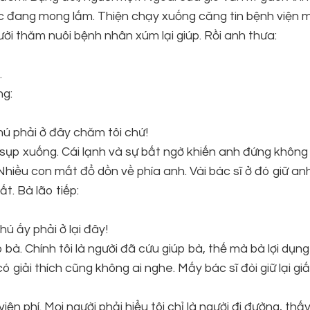
ắc đang mong lắm. Thiện chạy xuống căng tin bệnh viện
i thăm nuôi bệnh nhân xúm lại giúp. Rồi anh thưa:
.
ng:
Chú phải ở đây chăm tôi chứ!
sụp xuống. Cái lạnh và sự bất ngờ khiến anh đứng không
Nhiều con mắt đổ dồn về phía anh. Vài bác sĩ ở đó giữ anh
t. Bà lão tiếp:
ú ấy phải ở lại đây!
 bà. Chính tôi là người đã cứu giúp bà, thế mà bà lợi dụn
có giải thích cũng không ai nghe. Mấy bác sĩ đòi giữ lại gi
iện phí. Mọi người phải hiểu tôi chỉ là người đi đường, thấ