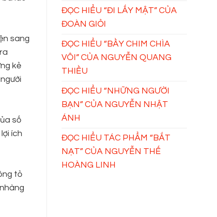
ĐỌC HIỂU “ĐI LẤY MẬT” CỦA
ĐOÀN GIỎI
iện sang
ĐỌC HIỂU “BẦY CHIM CHÌA
ra
VÔI” CỦA NGUYỄN QUANG
ững kẻ
THIỀU
 người
ĐỌC HIỂU “NHỮNG NGƯỜI
BẠN” CỦA NGUYỄN NHẬT
ÁNH
của số
ợi ích
ĐỌC HIỂU TÁC PHẨM “BẮT
NẠT” CỦA NGUYỄN THẾ
HOÀNG LINH
ông tỏ
ẹ nhàng