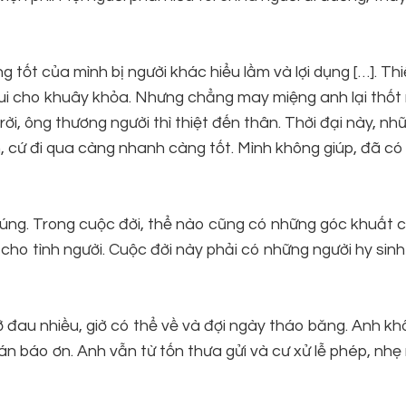
ng tốt của mình bị người khác hiểu lầm và lợi dụng […]. Th
ui cho khuây khỏa. Nhưng chẳng may miệng anh lại thốt 
Trời, ông thương người thì thiệt đến thân. Thời đại này, nh
n, cứ đi qua càng nhanh càng tốt. Mình không giúp, đã có
đúng. Trong cuộc đời, thể nào cũng có những góc khuất 
o tình người. Cuộc đời này phải có những người hy sinh l
đỡ đau nhiều, giờ có thể về và đợi ngày tháo băng. Anh kh
oán báo ơn. Anh vẫn từ tốn thưa gửi và cư xử lễ phép, nh