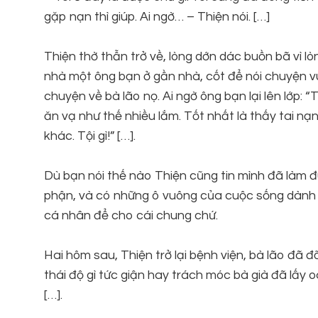
gặp nạn thì giúp. Ai ngờ… – Thiện nói. […]
Thiện thờ thẫn trở về, lòng dớn dác buồn bã vì lò
nhà một ông bạn ở gần nhà, cốt để nói chuyện v
chuyện về bà lão nọ. Ai ngờ ông bạn lại lên lớp: “
ăn vạ như thế nhiều lắm. Tốt nhất là thấy tai nạ
khác. Tội gì!” […].
Dù bạn nói thế nào Thiện cũng tin mình đã làm 
phận, và có những ô vuông của cuộc sống dành ch
cá nhân để cho cái chung chứ.
Hai hôm sau, Thiện trở lại bệnh viện, bà lão đã 
thái độ gì tức giận hay trách móc bà già đã lấy 
[…].