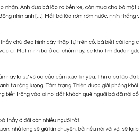
 chấp nhận. Anh đưa bà lão ra bến xe, còn mua cho bà một
động nhìn anh […]. Mắt bà lão rơm rớm nước, nhìn thẳng 
ìn thấy chú đeo hình cây thập tự trên cổ, bà biết cái lòng
vào ai. Một mình bà ở cái chốn này, sẽ khó tìm được người
ần này là sự vỡ òa của cảm xúc tin yêu. Thì ra bà lão đã 
anh ta rộng lượng. Tâm trạng Thiện được giải phóng khỏ
ng biết trông vào ai nơi đất khách quê người bà đã nói dối
à thấy ở đời còn nhiều người tốt.
, nhủ lòng sẽ giữ kín chuyện, bởi nếu nói với vợ, sẽ lại b