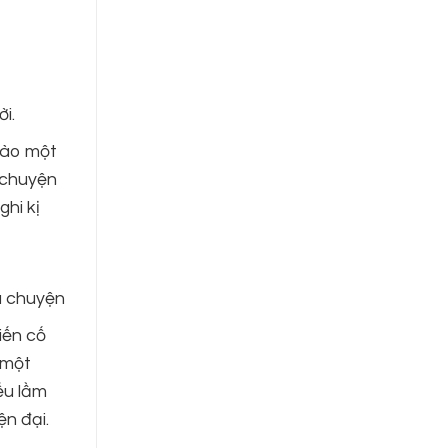
i.
vào một
u chuyện
ghi kị
u chuyện
iến cố
 một
ểu lầm
ện đại.