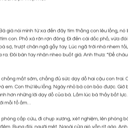
Bà già nói mình từ xa đến đây tìm thằng con lêu lổng, nó 
m con. Phố xá rờn rợn đông. Đi đến cái dốc phố, vừa đói
bà sợ, trượt chân ngã gẫy tay. Lúc ngã trời nhá nhem tối
 ra. Đôi bàn tay nhăn nheo buốt giá. Anh thưa: “Để chá
ện chồng mất sớm, chẳng đủ sức dạy dỗ hai cậu con trai. 
và em. Con thứ lêu lổng. Ngày nhỏ bà còn bảo được. Giờ 
nh hơn những lời dạy dỗ của bà. Lắm lúc bà thấy bất lực
với mỗi tổ ấm…
 phòng cấp cứu, đi chụp xương, xét nghiệm, lên phòng bó 
ờ đêm. Bụng đói, người mệt. Ngoài cửa gió vẫn rít gào. Anh