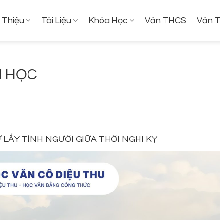
i Thiệu
Tài Liệu
Khóa Học
Văn THCS
Văn 
N HỌC
 LẤY TÌNH NGƯỜI GIỮA THỜI NGHI KỴ