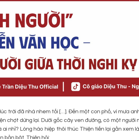
 lúc trời đã nhá nhem tối […]. Đến một con phố, vì mưa anh
ện chợt dừng lại. Dưới gốc cây ven đường, có một người
 ai nhỉ? Lòng hào hiệp thôi thúc Thiện tiến lại gần xem là
n bần bật. Thiện hỏi: