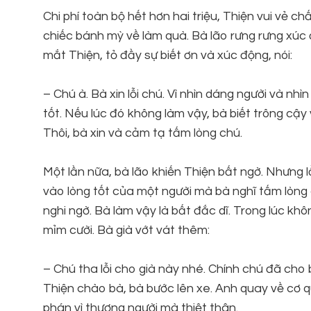
Chi phí toàn bộ hết hơn hai triệu, Thiện vui vẻ
chiếc bánh mỳ về làm quà. Bà lão rưng rưng xúc 
mắt Thiện, tỏ đầy sự biết ơn và xúc động, nói:
– Chú à. Bà xin lỗi chú. Vì nhìn dáng người và nh
tốt. Nếu lúc đó không làm vậy, bà biết trông cậy 
Thôi, bà xin và cảm tạ tấm lòng chú.
Một lần nữa, bà lão khiến Thiện bất ngờ. Nhưng l
vào lòng tốt của một người mà bà nghĩ tấm lòng 
nghi ngờ. Bà làm vậy là bất đắc dĩ. Trong lúc khô
mỉm cười. Bà già vớt vát thêm:
– Chú tha lỗi cho già này nhé. Chính chú đã cho b
Thiện chào bà, bà bước lên xe. Anh quay về cơ quan
phán vì thương người mà thiệt thân.