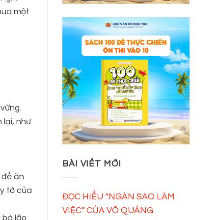
 mua một
 vững.
 lại, như
BÀI VIẾT MỚI
g để ăn
ấy tờ của
ĐỌC HIỂU “NGÀN SAO LÀM
VIỆC” CỦA VÕ QUẢNG
y bà lão