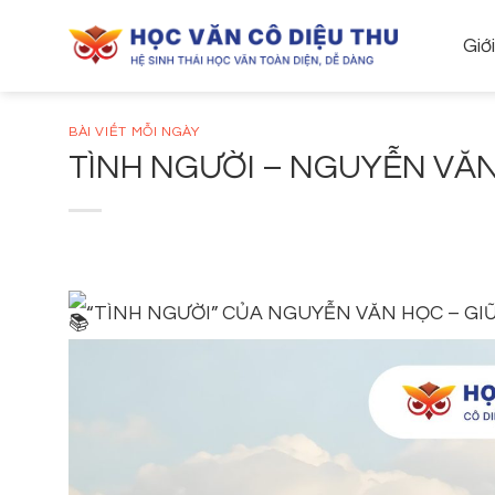
Skip
to
Giớ
content
BÀI VIẾT MỖI NGÀY
TÌNH NGƯỜI – NGUYỄN VĂ
“TÌNH NGƯỜI” CỦA NGUYỄN VĂN HỌC – GIỮ