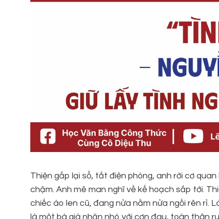
Thiện gấp lại sổ, tắt điện phòng, anh rời cơ quan
chậm. Anh mê man nghĩ về kế hoạch sắp tới. Thi
chiếc áo len cũ, đang nửa nằm nửa ngồi rên rỉ. Là
là một bà già nhăn nhó với cơn đau, toàn thân ru