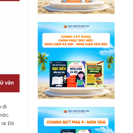
 đi
 mặc
 ai. Đó