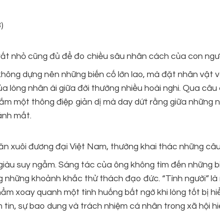
)
 rất nhỏ cũng đủ để đo chiều sâu nhân cách của con ngườ
hông dựng nên những biến cố lớn lao, mà đặt nhân vật 
ủa lòng nhân ái giữa đời thường nhiều hoài nghi. Qua câ
 gắm một thông điệp giản dị mà day dứt rằng giữa những n
đánh mất.
n xuôi đương đại Việt Nam, thường khai thác những câ
à giàu suy ngẫm. Sáng tác của ông không tìm đến những b
ng những khoảnh khắc thử thách đạo đức. “Tình người” là
ẩm xoay quanh một tình huống bất ngờ khi lòng tốt bị hi
ềm tin, sự bao dung và trách nhiệm cá nhân trong xã hội hi