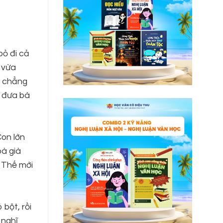
bỏ đi cả
 vừa
, chẳng
u đưa bà
Con lớn
bà già
. Thế mới
bột, rồi
 nghĩ