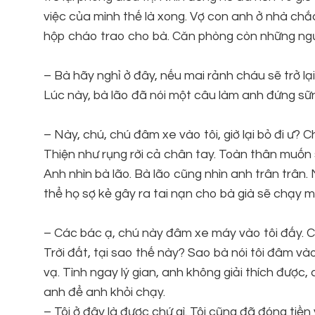
việc của mình thế là xong. Vợ con anh ở nhà ch
hộp cháo trao cho bà. Căn phòng còn những ngườ
– Bà hãy nghỉ ở đây, nếu mai rảnh cháu sẽ trở lại
Lúc này, bà lão đã nói một câu làm anh đứng sữ
– Này, chú, chú đâm xe vào tôi, giờ lại bỏ đi ư? 
Thiện như rụng rời cả chân tay. Toàn thân muốn 
Anh nhìn bà lão. Bà lão cũng nhìn anh trân trân. 
thể họ sợ kẻ gây ra tai nạn cho bà già sẽ chạy mấ
– Các bác ạ, chú này đâm xe máy vào tôi đấy. Ch
Trời đất, tại sao thế này? Sao bà nói tôi đâm vào
vạ. Tình ngay lý gian, anh không giải thích được, 
anh để anh khỏi chạy.
– Tôi ở đây là được chứ gì. Tôi cũng đã đóng tiền v