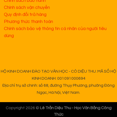
Chính sách bảo hành
Chính sách vận chuyển
Quy định đổi trả hàng
Phương thức thanh toán
Chính sách bảo vệ thông tin cá nhân của người tiêu
dùng
HỘ KINH DOANH ĐÀO TẠO VĂN HỌC - CÔ DIỆU THU. MÃ SỐ HỘ
KINH DOANH: 001091000694
Địa chỉ trụ sở chính: số 68, đường Thụy Phương, phường Đông
Ngạc, Hà Nội, Việt Nam.
Copyright 2026 ©
Lê Trần Diệu Thu - Học Văn Bằng Công
Thức