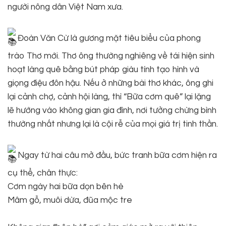
người nông dân Việt Nam xưa.
Đoàn Văn Cừ là gương mặt tiêu biểu của phong
trào Thơ mới. Thơ ông thường nghiêng về tái hiện sinh
hoạt làng quê bằng bút pháp giàu tính tạo hình và
giọng điệu đôn hậu. Nếu ở những bài thơ khác, ông ghi
lại cảnh chợ, cảnh hội làng, thì “Bữa cơm quê” lại lặng
lẽ hướng vào không gian gia đình, nơi tưởng chừng bình
thường nhất nhưng lại là cội rễ của mọi giá trị tinh thần.
Ngay từ hai câu mở đầu, bức tranh bữa cơm hiện ra
cụ thể, chân thực:
Cơm ngày hai bữa dọn bên hè
Mâm gỗ, muôi dừa, đũa mộc tre