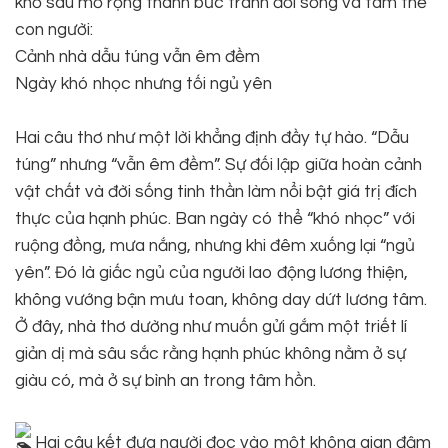
khổ sau mở rộng thành bức tranh đời sống và tâm thế
con người:
Cảnh nhà dẫu túng vẫn êm đềm
Ngày khó nhọc nhưng tối ngủ yên
Hai câu thơ như một lời khẳng định đầy tự hào. “Dẫu
túng” nhưng “vẫn êm đềm”. Sự đối lập giữa hoàn cảnh
vật chất và đời sống tinh thần làm nổi bật giá trị đích
thực của hạnh phúc. Ban ngày có thể “khó nhọc” với
ruộng đồng, mưa nắng, nhưng khi đêm xuống lại “ngủ
yên”. Đó là giấc ngủ của người lao động lương thiện,
không vướng bận mưu toan, không day dứt lương tâm.
Ở đây, nhà thơ dường như muốn gửi gắm một triết lí
giản dị mà sâu sắc rằng hạnh phúc không nằm ở sự
giàu có, mà ở sự bình an trong tâm hồn.
Hai câu kết đưa người đọc vào một không gian đậm