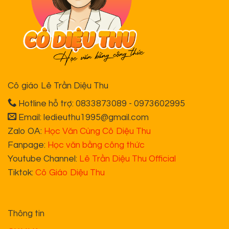
Cô giáo Lê Trần Diệu Thu
Hotline hỗ trợ: 0833873089 - 0973602995
Email: ledieuthu1995@gmail.com
Zalo OA:
Học Văn Cùng Cô Diệu Thu
Fanpage:
Học văn bằng công thức
Youtube Channel:
Lê Trần Diệu Thu Official
Tiktok:
Cô Giáo Diệu Thu
Thông tin