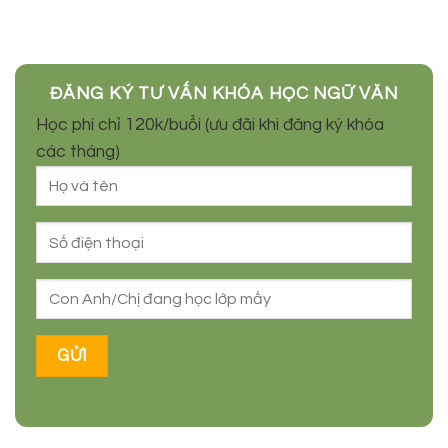
ĐĂNG KÝ TƯ VẤN KHÓA HỌC NGỮ VĂN
Học phí chỉ 120k/buổi (ưu đãi khi đăng ký khóa
các tháng)