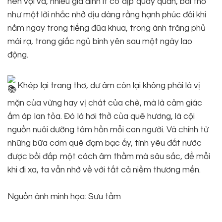
nên vội vã, nhiều gia đình ít có dịp quây quần, bài thơ
như một lời nhắc nhở dịu dàng rằng hạnh phúc đôi khi
nằm ngay trong tiếng đũa khua, trong ánh trăng phủ
mái rạ, trong giấc ngủ bình yên sau một ngày lao
động.
Khép lại trang thơ, dư âm còn lại không phải là vị
mặn của vừng hay vị chát của chè, mà là cảm giác
ấm áp lan tỏa. Đó là hơi thở của quê hương, là cội
nguồn nuôi dưỡng tâm hồn mỗi con người. Và chính từ
những bữa cơm quê đạm bạc ấy, tình yêu đất nước
được bồi đắp một cách âm thầm mà sâu sắc, để mỗi
khi đi xa, ta vẫn nhớ về với tất cả niềm thương mến.
Nguồn ảnh minh họa: Sưu tầm