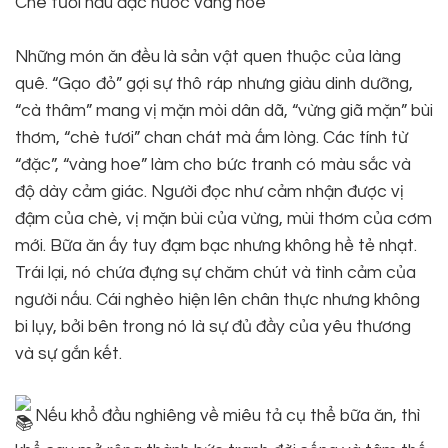
Chè tươi nấu đặc nước vàng hoe
Những món ăn đều là sản vật quen thuộc của làng
quê. “Gạo đỏ” gợi sự thô ráp nhưng giàu dinh dưỡng,
“cà thâm” mang vị mặn mòi dân dã, “vừng giã mặn” bùi
thơm, “chè tươi” chan chát mà ấm lòng. Các tính từ
“đặc”, “vàng hoe” làm cho bức tranh có màu sắc và
độ dày cảm giác. Người đọc như cảm nhận được vị
đậm của chè, vị mặn bùi của vừng, mùi thơm của cơm
mới. Bữa ăn ấy tuy đạm bạc nhưng không hề tẻ nhạt.
Trái lại, nó chứa đựng sự chăm chút và tình cảm của
người nấu. Cái nghèo hiện lên chân thực nhưng không
bi lụy, bởi bên trong nó là sự đủ đầy của yêu thương
và sự gắn kết.
Nếu khổ đầu nghiêng về miêu tả cụ thể bữa ăn, thì