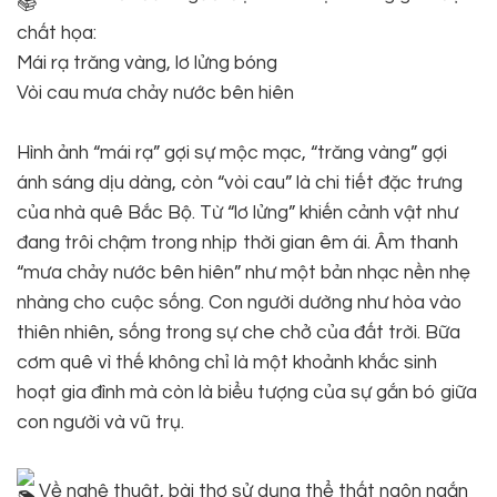
chất họa:
Mái rạ trăng vàng, lơ lửng bóng
Vòi cau mưa chảy nước bên hiên
Hình ảnh “mái rạ” gợi sự mộc mạc, “trăng vàng” gợi
ánh sáng dịu dàng, còn “vòi cau” là chi tiết đặc trưng
của nhà quê Bắc Bộ. Từ “lơ lửng” khiến cảnh vật như
đang trôi chậm trong nhịp thời gian êm ái. Âm thanh
“mưa chảy nước bên hiên” như một bản nhạc nền nhẹ
nhàng cho cuộc sống. Con người dường như hòa vào
thiên nhiên, sống trong sự che chở của đất trời. Bữa
cơm quê vì thế không chỉ là một khoảnh khắc sinh
hoạt gia đình mà còn là biểu tượng của sự gắn bó giữa
con người và vũ trụ.
Về nghệ thuật, bài thơ sử dụng thể thất ngôn ngắn