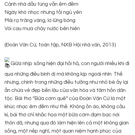
Cảnh nhà dẫu túng vẫn êm đềm
Ngày khó nhọc nhưng tối ngủ yên
Mái rạ trăng vàng, lơ lửng bóng
Vòi cau mưa chảy nước bên hiên
(Đoàn Văn Cừ, toàn tập, NXB Hội nhà văn, 2013)
Giữa nhịp sống hiện đại hối hả, con người nhiều khi đi
qua những điều bình dị mà không kịp ngoái nhìn. Thế
nhưng, chính trong những điều tưởng như nhỏ bé ấy lại
ẩn chứa vẻ đẹp bền lâu của văn hóa và tâm hồn dân
tộc. Bài thơ “Bữa cơm quê” của Đoàn Văn Cừ là một
khúc nhạc êm đềm như thế. Không ồn ào, không cầu
kì, bài thơ chỉ khắc họa một bữa cơm đạm bạc nơi
thôn dã, nhưng qua đó làm hiện lên cả một không gian
sống, một nếp nghĩ, một quan niệm hạnh phúc của