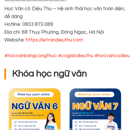
———————————-
Học Văn cô Diệu Thu – Hệ sinh thái học văn toàn diện,
dễ dàng
Hotline: 0833.873.089
Địa chỉ: 68 Thụy Phương, Đông Ngạc, Hà Nội
Website:
https://letrandieuthu.com
#hocvanbangcongthuc
#cogiaodieuthu
#hocvancodieu
Khóa học ngữ văn