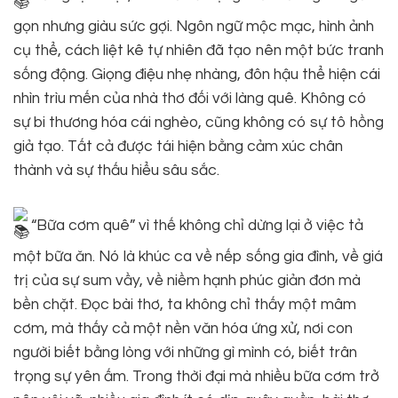
gọn nhưng giàu sức gợi. Ngôn ngữ mộc mạc, hình ảnh
cụ thể, cách liệt kê tự nhiên đã tạo nên một bức tranh
sống động. Giọng điệu nhẹ nhàng, đôn hậu thể hiện cái
nhìn trìu mến của nhà thơ đối với làng quê. Không có
sự bi thương hóa cái nghèo, cũng không có sự tô hồng
giả tạo. Tất cả được tái hiện bằng cảm xúc chân
thành và sự thấu hiểu sâu sắc.
“Bữa cơm quê” vì thế không chỉ dừng lại ở việc tả
một bữa ăn. Nó là khúc ca về nếp sống gia đình, về giá
trị của sự sum vầy, về niềm hạnh phúc giản đơn mà
bền chặt. Đọc bài thơ, ta không chỉ thấy một mâm
cơm, mà thấy cả một nền văn hóa ứng xử, nơi con
người biết bằng lòng với những gì mình có, biết trân
trọng sự yên ấm. Trong thời đại mà nhiều bữa cơm trở