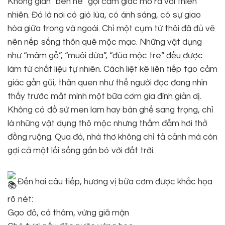
Không gian “bên hè” gợi cảm giác mở ra với thiên
nhiên. Đó là nơi có gió lùa, có ánh sáng, có sự giao
hòa giữa trong và ngoài. Chỉ một cụm từ thôi đã đủ vẽ
nên nếp sống thôn quê mộc mạc. Những vật dụng
như “mâm gỗ”, “muôi dừa”, “đũa mộc tre” đều được
làm từ chất liệu tự nhiên. Cách liệt kê liên tiếp tạo cảm
giác gần gũi, thân quen như thể người đọc đang nhìn
thấy trước mắt mình một bữa cơm gia đình giản dị.
Không có đồ sứ men lam hay bàn ghế sang trọng, chỉ
là những vật dụng thô mộc nhưng thấm đẫm hơi thở
đồng ruộng. Qua đó, nhà thơ không chỉ tả cảnh mà còn
gợi cả một lối sống gắn bó với đất trời.
Đến hai câu tiếp, hương vị bữa cơm được khắc họa
rõ nét:
Gạo đỏ, cà thâm, vừng giã mặn