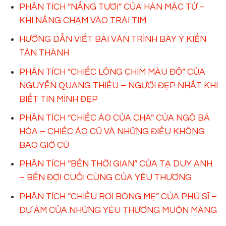
PHÂN TÍCH “NẮNG TƯƠI” CỦA HÀN MẶC TỬ –
KHI NẮNG CHẠM VÀO TRÁI TIM
HƯỚNG DẪN VIẾT BÀI VĂN TRÌNH BÀY Ý KIẾN
TÁN THÀNH
PHÂN TÍCH “CHIẾC LÔNG CHIM MÀU ĐỎ” CỦA
NGUYỄN QUANG THIỀU – NGƯỜI ĐẸP NHẤT KHI
BIẾT TIN MÌNH ĐẸP
PHÂN TÍCH “CHIẾC ÁO CỦA CHA” CỦA NGÔ BÁ
HÒA – CHIẾC ÁO CŨ VÀ NHỮNG ĐIỀU KHÔNG
BAO GIỜ CŨ
PHÂN TÍCH “BẾN THỜI GIAN” CỦA TẠ DUY ANH
– BẾN ĐỢI CUỐI CÙNG CỦA YÊU THƯƠNG
PHÂN TÍCH “CHIỀU RƠI BÓNG MẸ” CỦA PHÚ SĨ –
DƯ ÂM CỦA NHỮNG YÊU THƯƠNG MUỘN MÀNG