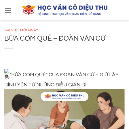
Skip
to
content
BÀI VIẾT MỖI NGÀY
BỮA CƠM QUÊ – ĐOÀN VĂN CỪ
‘BỮA CƠM QUÊ” CỦA ĐOÀN VĂN CỪ – GIỮ LẤY
BÌNH YÊN TỪ NHỮNG ĐIỀU GIẢN DỊ