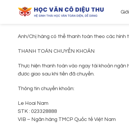
Skip
to
Giớ
content
Anh/Chị hàng có thể thanh toán theo các hình t
THANH TOÁN CHUYỂN KHOẢN
Thực hiện thanh toán vào ngay tài khoản ngân 
đươc giao sau khi tiền đã chuyển.
Thông tin chuyển khoản:
Le Hoai Nam
STK : 023328888
VIB – Ngân hàng TMCP Quốc tế Việt Nam