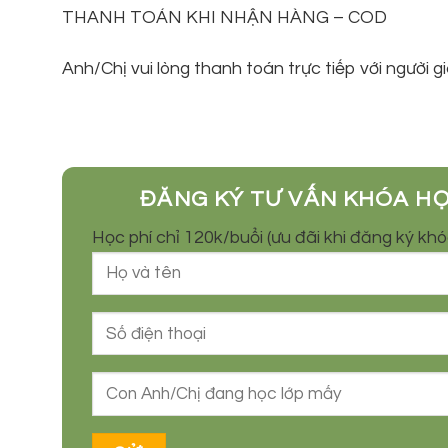
THANH TOÁN KHI NHẬN HÀNG – COD
Anh/Chị vui lòng thanh toán trực tiếp với người g
ĐĂNG KÝ TƯ VẤN KHÓA H
Học phí chỉ 120k/buổi (ưu đãi khi đăng ký kh