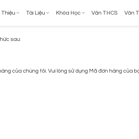
i Thiệu
Tài Liệu
Khóa Học
Văn THCS
Văn 
hức sau:
hàng của chúng tôi. Vui lòng sử dụng Mã đơn hàng của b