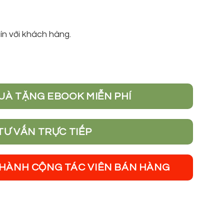
tín với khách hàng.
UÀ TẶNG EBOOK MIỄN PHÍ
TƯ VẤN TRỰC TIẾP
THÀNH CỘNG TÁC VIÊN BÁN HÀNG