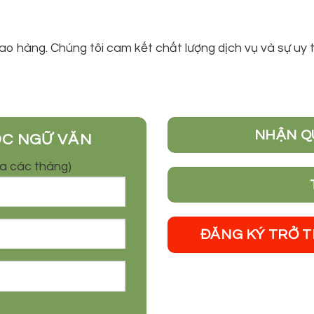
iao hàng. Chúng tôi cam kết chất lượng dịch vụ và sự uy 
NHẬN Q
ỌC NGỮ VĂN
óa các tháng)
ĐĂNG KÝ TRỞ 