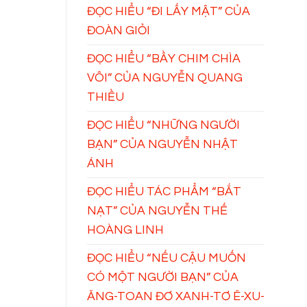
ĐỌC HIỂU “ĐI LẤY MẬT” CỦA
ĐOÀN GIỎI
ĐỌC HIỂU “BẦY CHIM CHÌA
VÔI” CỦA NGUYỄN QUANG
THIỀU
ĐỌC HIỂU “NHỮNG NGƯỜI
BẠN” CỦA NGUYỄN NHẬT
ÁNH
ĐỌC HIỂU TÁC PHẨM “BẮT
NẠT” CỦA NGUYỄN THẾ
HOÀNG LINH
ĐỌC HIỂU “NẾU CẬU MUỐN
CÓ MỘT NGƯỜI BẠN” CỦA
ĂNG-TOAN ĐƠ XANH-TƠ Ê-XU-