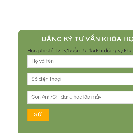
ĐĂNG KÝ TƯ VẤN KHÓA H
Học phí chỉ 120k/buổi (ưu đãi khi đăng ký kh