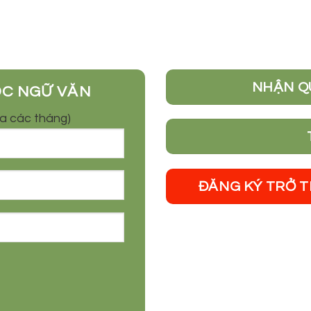
NHẬN Q
ỌC NGỮ VĂN
óa các tháng)
ĐĂNG KÝ TRỞ 