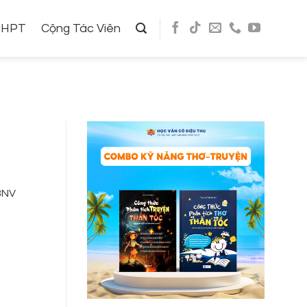
THPT
Cộng Tác Viên
CBNV