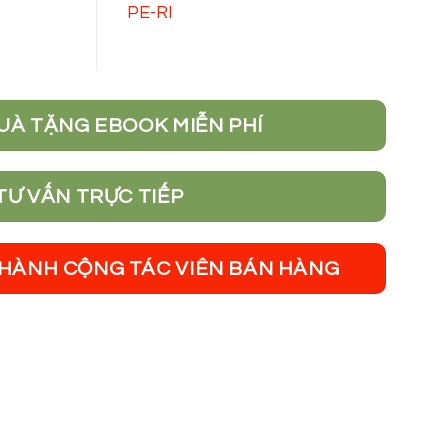
PE-RI
UÀ TẶNG EBOOK MIỄN PHÍ
TƯ VẤN TRỰC TIẾP
THÀNH CỘNG TÁC VIÊN BÁN HÀNG