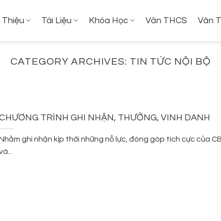
i Thiệu
Tài Liệu
Khóa Học
Văn THCS
Văn 
CATEGORY ARCHIVES:
TIN TỨC NỘI BỘ
CHƯƠNG TRÌNH GHI NHẬN, THƯỞNG, VINH DANH
Nhằm ghi nhận kịp thời những nỗ lực, đóng góp tích cực của 
và...