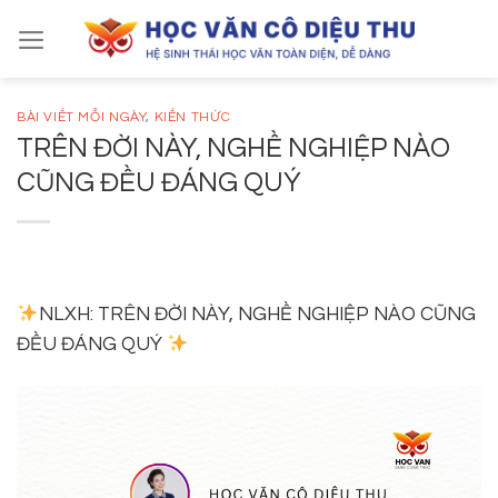
Skip
to
content
BÀI VIẾT MỖI NGÀY
,
KIẾN THỨC
TRÊN ĐỜI NÀY, NGHỀ NGHIỆP NÀO
CŨNG ĐỀU ĐÁNG QUÝ
NLXH: TRÊN ĐỜI NÀY, NGHỀ NGHIỆP NÀO CŨNG
ĐỀU ĐÁNG QUÝ