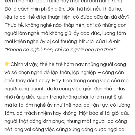
xem nhẹ một bác tài xế hay một chị bán hàng rong.
Đó là cách nhìn phiến diện. Bởi thử hỏi, nếu thiếu họ,
liệu ta có thể đi lại thuận tiện, có được bữa ăn đủ đầy?
Thực tế, không nghề nào thấp hèn, chỉ có những con
người làm nghề mà không giữ lấy đạo đức, lương tâm
mới khiến nghề ấy bị coi thường. Như lời của Lê-nin:
“Không có nghề hèn, chỉ có người hèn mà thôi.”
Chính vì vậy, thế hệ trẻ hôm nay những người đang
và sẽ chọn nghề để lập thân, lập nghiệp – càng cần
phải thay đổi tư duy. Hãy trân trọng công việc của mọi
người xung quanh, dù là công việc giản đơn nhất. Hãy
nhớ rằng điều quan trọng không phải ta làm nghề gì,
mà là ta làm nghề ấy như thế nào: có tận tụy, có lương
tâm, có trách nhiệm hay không. Một bác sĩ tài giỏi cứu
người thật đáng kính phục; nhưng một người lao công
hết lòng với công việc cũng xứng đáng được ngợi ca.