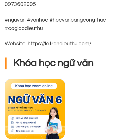
0973602995
#nguvan #vanhoc #hocvanbangcongthuc
#cogiaodieuthu
Website: https://letrandieuthu.com/
Khóa học ngữ văn