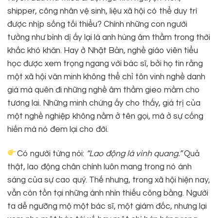
shipper, công nhân vệ sinh, liệu xã hội có thể duy trì
được nhịp sống tối thiểu? Chính những con người
tưởng như bình dị ấy lại là anh hùng âm thầm trong thời
khắc khó khăn. Hay ở Nhật Bản, nghề giáo viên tiểu
học được xem trọng ngang với bác sĩ, bởi họ tin rằng
một xã hội văn minh không thể chỉ tôn vinh nghề danh
giá mà quên đi những nghề âm thầm gieo mầm cho
tương lai. Những minh chứng ấy cho thấy, giá trị của
một nghề nghiệp không nằm ở tên gọi, mà ở sự cống
hiến mà nó đem lại cho đời.
Có người từng nói:
“Lao động là vinh quang.”
Quả
thật, lao động chân chính luôn mang trong nó ánh
sáng của sự cao quý. Thế nhưng, trong xã hội hiện nay,
vẫn còn tồn tại những ánh nhìn thiếu công bằng. Người
ta dễ ngưỡng mộ một bác sĩ, một giám đốc, nhưng lại