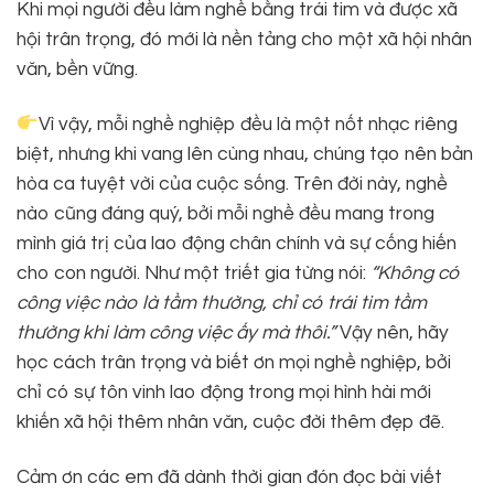
Khi mọi người đều làm nghề bằng trái tim và được xã
hội trân trọng, đó mới là nền tảng cho một xã hội nhân
văn, bền vững.
Vì vậy, mỗi nghề nghiệp đều là một nốt nhạc riêng
biệt, nhưng khi vang lên cùng nhau, chúng tạo nên bản
hòa ca tuyệt vời của cuộc sống. Trên đời này, nghề
nào cũng đáng quý, bởi mỗi nghề đều mang trong
mình giá trị của lao động chân chính và sự cống hiến
cho con người. Như một triết gia từng nói:
“Không có
công việc nào là tầm thường, chỉ có trái tim tầm
thường khi làm công việc ấy mà thôi.”
Vậy nên, hãy
học cách trân trọng và biết ơn mọi nghề nghiệp, bởi
chỉ có sự tôn vinh lao động trong mọi hình hài mới
khiến xã hội thêm nhân văn, cuộc đời thêm đẹp đẽ.
Cảm ơn các em đã dành thời gian đón đọc bài viết