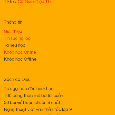
Quy định đổi trả hàng
Phương thức thanh toán
Chính sách bảo vệ thông tin cá nhân của người tiêu
dùng
HỘ KINH DOANH ĐÀO TẠO VĂN HỌC - CÔ DIỆU THU. MÃ SỐ HỘ
KINH DOANH: 001091000694
Địa chỉ trụ sở chính: số 68, đường Thụy Phương, phường Đông
Ngạc, Hà Nội, Việt Nam.
Copyright 2026 ©
Lê Trần Diệu Thu - Học Văn Bằng Công
Thức
Thiết kế web và vận hành bởi
GonTeam