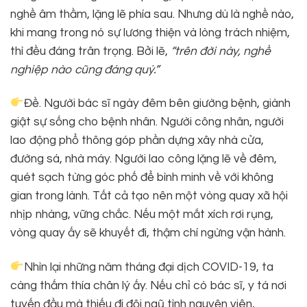
nghề âm thầm, lặng lẽ phía sau. Nhưng dù là nghề nào,
khi mang trong nó sự lương thiện và lòng trách nhiệm,
thì đều đáng trân trọng. Bởi lẽ,
“trên đời này, nghề
nghiệp nào cũng đáng quý.”
Đề. Người bác sĩ ngày đêm bên giường bệnh, giành
giật sự sống cho bệnh nhân. Người công nhân, người
lao động phổ thông góp phần dựng xây nhà cửa,
đường sá, nhà máy. Người lao công lặng lẽ về đêm,
quét sạch từng góc phố để bình minh về với không
gian trong lành. Tất cả tạo nên một vòng quay xã hội
nhịp nhàng, vững chắc. Nếu một mắt xích rơi rụng,
vòng quay ấy sẽ khuyết đi, thậm chí ngừng vận hành.
Nhìn lại những năm tháng đại dịch COVID-19, ta
càng thấm thía chân lý ấy. Nếu chỉ có bác sĩ, y tá nơi
tuyến đầu mà thiếu đi đội ngũ tình nguyện viên,