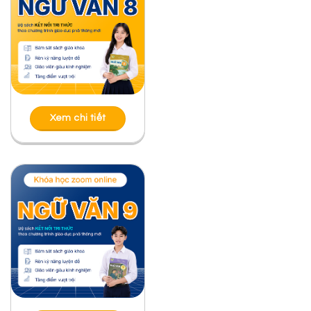
HƯỚNG DẪN VIẾT BÀI VĂN TRÌNH BÀY Ý KIẾN
TÁN THÀNH
PHÂN TÍCH “CHIẾC LÔNG CHIM MÀU ĐỎ” CỦA
NGUYỄN QUANG THIỀU – NGƯỜI ĐẸP NHẤT KHI
BIẾT TIN MÌNH ĐẸP
PHÂN TÍCH “CHIẾC ÁO CỦA CHA” CỦA NGÔ BÁ
HÒA – CHIẾC ÁO CŨ VÀ NHỮNG ĐIỀU KHÔNG
BAO GIỜ CŨ
PHÂN TÍCH “BẾN THỜI GIAN” CỦA TẠ DUY ANH
– BẾN ĐỢI CUỐI CÙNG CỦA YÊU THƯƠNG
PHÂN TÍCH “CHIỀU RƠI BÓNG MẸ” CỦA PHÚ SĨ –
DƯ ÂM CỦA NHỮNG YÊU THƯƠNG MUỘN MÀNG