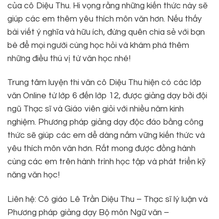
của cô Diệu Thu. Hi vọng rằng những kiến thức này sẽ
giúp các em thêm yêu thích môn văn hơn. Nếu thấy
bài viết ý nghĩa và hữu ích, đừng quên chia sẻ với bạn
bè để mọi người cùng học hỏi và khám phá thêm
những điều thú vị từ văn học nhé!
Trung tâm luyện thi văn cô Diệu Thu hiện có các lớp
văn Online từ lớp 6 đến lớp 12, được giảng dạy bởi đội
ngũ Thạc sĩ và Giáo viên giỏi với nhiều năm kinh
nghiệm. Phương pháp giảng dạy độc đáo bằng công
thức sẽ giúp các em dễ dàng nắm vững kiến thức và
yêu thích môn văn hơn. Rất mong được đồng hành
cùng các em trên hành trình học tập và phát triển kỹ
năng văn học!
Liên hệ: Cô giáo Lê Trần Diệu Thu – Thạc sĩ lý luận và
Phương pháp giảng dạy Bộ môn Ngữ văn –