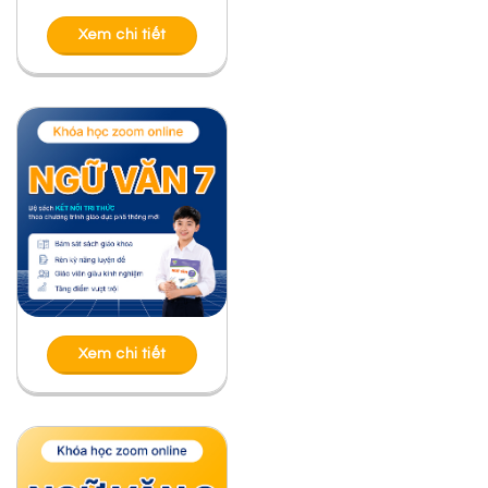
Xem chi tiết
Xem chi tiết
Xem chi tiết
Xem chi tiết
Bài viết liên quan
PHÂN TÍCH “NẮNG TƯƠI” CỦA HÀN MẶC TỬ –
KHI NẮNG CHẠM VÀO TRÁI TIM