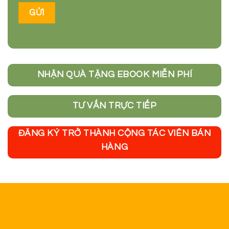
Cô giáo Lê Trần Diệu Thu
Hotline hỗ trợ: 0833873089 - 0973602995
Email: ledieuthu1995@gmail.com
Zalo OA:
Học Văn Cùng Cô Diệu Thu
Fanpage:
Học văn bằng công thức
Youtube Channel:
Lê Trần Diệu Thu Official
Tiktok:
Cô Giáo Diệu Thu
Thông tin
Giới thiệu
Tin tức nội bộ