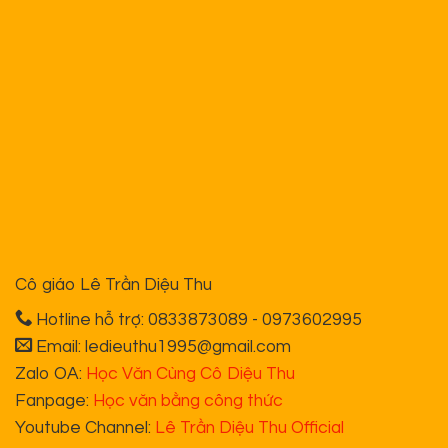
Tài liệu học
Khóa học Online
Khóa học Offline
Sách cô Diệu
Từ ngại học đến ham học
100 công thức mở bài lôi cuốn
50 bài viết luận chuẩn & chất
Nghệ thuật viết văn thần tốc lớp 9
Nghệ thuật viết văn thần tốc lớp 11
Nghệ thuật viết văn thần tốc lớp 12
Chính sách bán hàng
Chính sách bảo hành
Chính sách vận chuyển