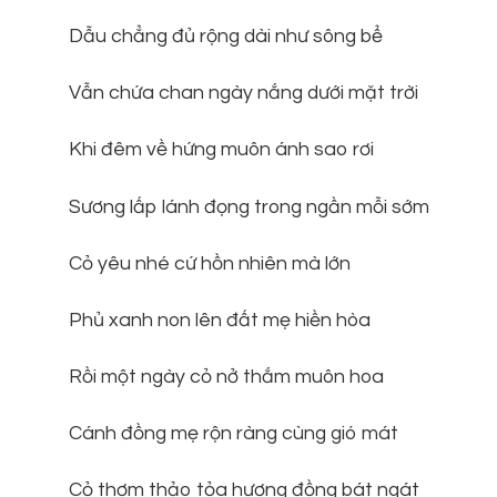
Dẫu chẳng đủ rộng dài như sông bể
Vẫn chứa chan ngày nắng dưới mặt trời
Khi đêm về hứng muôn ánh sao rơi
Sương lấp lánh đọng trong ngần mỗi sớm
Cỏ yêu nhé cứ hồn nhiên mà lớn
Phủ xanh non lên đất mẹ hiền hòa
Rồi một ngày cỏ nở thắm muôn hoa
Cánh đồng mẹ rộn ràng cùng gió mát
Cỏ thơm thảo tỏa hương đồng bát ngát