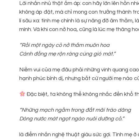
Lời nhắn nhủ thật ấm áp: con hãy lớn lên hồn nh
không áp đặt, mà chỉ mong con trưởng thành tron
lí sâu xa: tình mẹ chính là sự nâng đỡ âm thầm, 
mình. Và khi con nở hoa, cũng là lúc mẹ thăng h
“Rồi một ngày cỏ nở thắm muôn hoa
Cánh đồng mẹ rộn ràng cùng gió mát.”
Niềm vui của mẹ đâu phải những vinh quang cao s
hạnh phúc bình dị, nhưng bất cứ người mẹ nào c
Đặc biệt, ta không thể không nhắc đến khổ th
“Những mạch ngầm trong đất mãi trào dâng
Dòng nước mát ngọt ngào nuôi dưỡng cỏ.”
là điểm nhấn nghệ thuật giàu sức gợi. Tình mẹ 