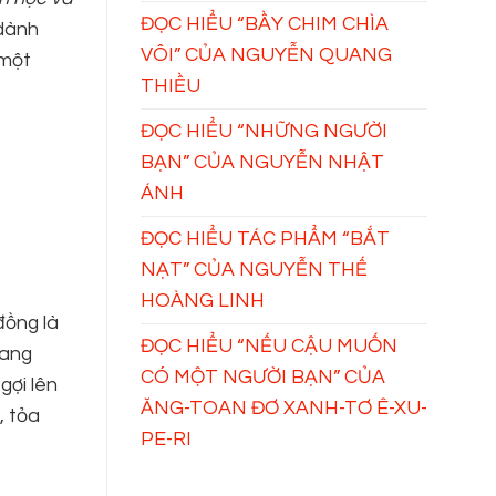
ĐỌC HIỂU “BẦY CHIM CHÌA
 dành
VÔI” CỦA NGUYỄN QUANG
 một
THIỀU
ĐỌC HIỂU “NHỮNG NGƯỜI
BẠN” CỦA NGUYỄN NHẬT
ÁNH
ĐỌC HIỂU TÁC PHẨM “BẮT
NẠT” CỦA NGUYỄN THẾ
HOÀNG LINH
đồng là
ĐỌC HIỂU “NẾU CẬU MUỐN
đang
CÓ MỘT NGƯỜI BẠN” CỦA
gợi lên
ĂNG-TOAN ĐƠ XANH-TƠ Ê-XU-
, tỏa
PE-RI