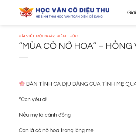
Skip
to
Giớ
content
BÀI VIẾT MỖI NGÀY
,
KIẾN THỨC
“MÙA CỎ NỞ HOA” – HỒNG
BẢN TÌNH CA DỊU DÀNG CỦA TÌNH MẸ QU
“Con yêu ơi!
Nếu mẹ là cánh đồng
Con là cỏ nở hoa trong lòng mẹ