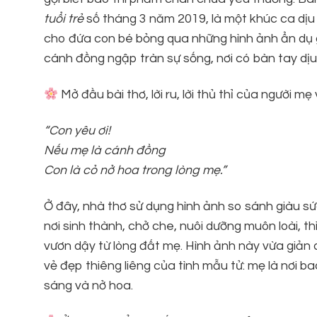
tuổi trẻ
số tháng 3 năm 2019, là một khúc ca dịu 
cho đứa con bé bỏng qua những hình ảnh ẩn dụ gầ
cánh đồng ngập tràn sự sống, nơi có bàn tay dịu
Mở đầu bài thơ, lời ru, lời thủ thỉ của người m
“Con yêu ơi!
Nếu mẹ là cánh đồng
Con là cỏ nở hoa trong lòng mẹ.”
Ở đây, nhà thơ sử dụng hình ảnh so sánh giàu sứ
nơi sinh thành, chở che, nuôi dưỡng muôn loài, t
vươn dậy từ lòng đất mẹ. Hình ảnh này vừa giản d
vẻ đẹp thiêng liêng của tình mẫu tử: mẹ là nơi b
sáng và nở hoa.