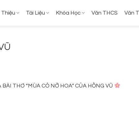
i Thiệu
Tài Liệu
Khóa Học
Văn THCS
Văn 
 VŨ
A BÀI THƠ “MÙA CỎ NỞ HOA” CỦA HỒNG VŨ