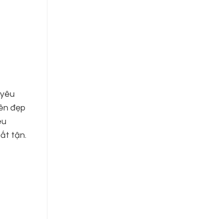
 yêu
iên đẹp
êu
ất tận.