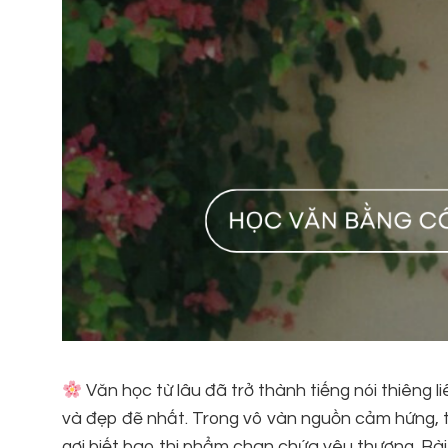
Văn học từ lâu đã trở thành tiếng nói thiêng l
và đẹp đẽ nhất. Trong vô vàn nguồn cảm hứng, tìn
gợi biết bao thi phẩm chan chứa yêu thương. Bà