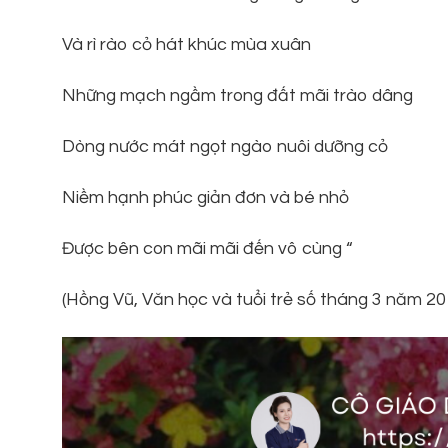
Và rì rào cỏ hát khúc mùa xuân
Những mạch ngầm trong đất mãi trào dâng
Dòng nước mát ngọt ngào nuôi dưỡng cỏ
Niềm hạnh phúc giản đơn và bé nhỏ
Được bên con mãi mãi đến vô cùng “
(Hồng Vũ, Văn học và tuổi trẻ số tháng 3 năm 20