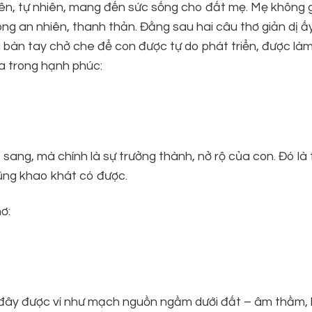
iên, tự nhiên, mang đến sức sống cho đất mẹ. Mẹ không 
g an nhiên, thanh thản. Đằng sau hai câu thơ giản dị ấy 
là bàn tay chở che để con được tự do phát triển, được là
oa trong hạnh phúc:
ang, mà chính là sự trưởng thành, nở rộ của con. Đó là 
ũng khao khát có được.
ơ:
ở đây được ví như mạch nguồn ngầm dưới đất – âm thầm, l