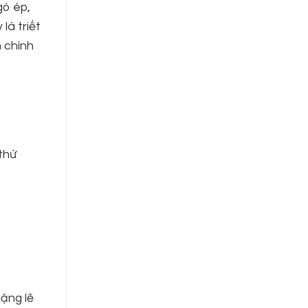
gò ép,
là triết
m chính
thứ
ặng lẽ