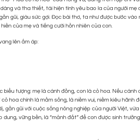
dàng và tha thiết, tái hiện tình yêu bao la của người mẹ
n gũi, giàu sức gợi. Đọc bài thơ, ta như được bước vào
 hiền của mẹ và tiếng cười hồn nhiên của con.
ẹ vang lên ấm áp:
c biểu tượng: mẹ là cánh đồng, con là cỏ hoa. Nếu cánh 
hì cỏ hoa chính là mầm sống, là niềm vui, niềm kiêu hãnh 
ị, gần gũi với cuộc sống nông nghiệp của người Việt, vừa 
ao dung, vững bền, là “mảnh đất” để con được sinh trưởng