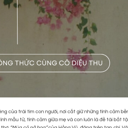
iêng của trái tim con người, nơi cất giữ những tình cảm b
h mẫu tử, tình cảm giữa mẹ và con luôn là đề tài bất tậ
i thơ
“Mùa cỏ nở hoa”
của Hồng Vũ, đăng trên tạp chí
Vă