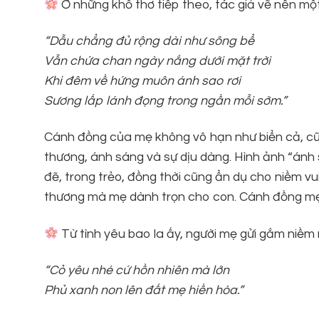
Ở những khổ thơ tiếp theo, tác giả vẽ nên mộ
“Dẫu chẳng đủ rộng dài như sông bể
Vẫn chứa chan ngày nắng dưới mặt trời
Khi đêm về hứng muôn ánh sao rơi
Sương lấp lánh đọng trong ngần mỗi sớm.”
Cánh đồng của mẹ không vô hạn như biển cả, cũ
thương, ánh sáng và sự dịu dàng. Hình ảnh “ánh sa
đẽ, trong trẻo, đồng thời cũng ẩn dụ cho niềm vu
thương mà mẹ dành trọn cho con. Cánh đồng mẹ, 
Từ tình yêu bao la ấy, người mẹ gửi gắm niềm
“Cỏ yêu nhé cứ hồn nhiên mà lớn
Phủ xanh non lên đất mẹ hiền hòa.”