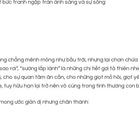
t bức tranh ngập tràn ánh sáng và sự sống:
ng chẳng mênh mông như bầu trời, nhưng lại chan chứa
o rơi”, “sương lấp lánh” là những chi tiết gợi tả thiên nh
i, cho sự quan tâm ân cần, cho những giọt mồ hôi, giọt y
tuy hữu hạn lại trở nên vô cùng trong tình thương con b
 mong ước giản dị nhưng chân thành: