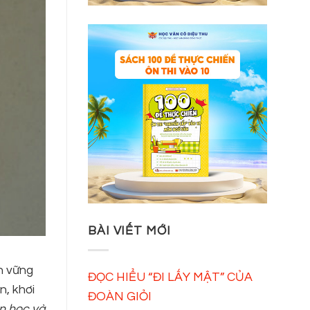
BÀI VIẾT MỚI
ền vững
ĐỌC HIỂU “ĐI LẤY MẬT” CỦA
n, khơi
ĐOÀN GIỎI
n học và