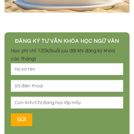
ĐĂNG KÝ TƯ VẤN KHÓA HỌC NGỮ VĂN
Học phí chỉ 120k/buổi (ưu đãi khi đăng ký khóa
các tháng)