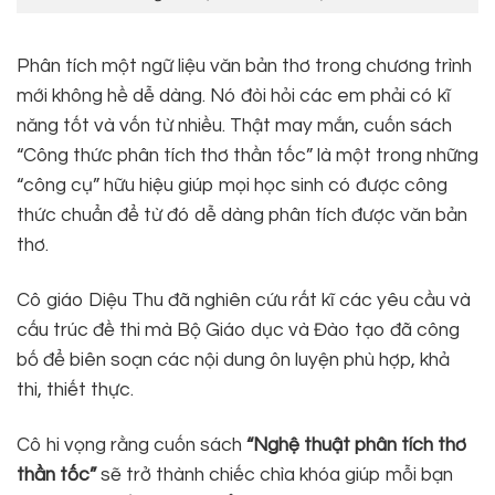
Phân tích một ngữ liệu văn bản thơ trong chương trình
mới không hề dễ dàng. Nó đòi hỏi các em phải có kĩ
năng tốt và vốn từ nhiều. Thật may mắn, cuốn sách
“Công thức phân tích thơ thần tốc” là một trong những
“công cụ” hữu hiệu giúp mọi học sinh có được công
thức chuẩn để từ đó dễ dàng phân tích được văn bản
thơ.
Cô giáo Diệu Thu đã nghiên cứu rất kĩ các yêu cầu và
cấu trúc đề thi mà Bộ Giáo dục và Đào tạo đã công
bố để biên soạn các nội dung ôn luyện phù hợp, khả
thi, thiết thực.
Cô hi vọng rằng cuốn sách
“Nghệ thuật phân tích thơ
thần tốc”
sẽ trở thành chiếc chìa khóa giúp mỗi bạn