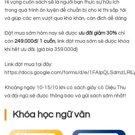
Hi vọng cuốn sách sẽ là người bạn thực sự hữu ích
trong quá trình ôn luyện để chuẩn bị cho kì thi sắp tới
và giúp các em vượt qua khó khăn, cán đích dễ dàng
Đặt mua sớm hôm nay sẽ được
ưu đãi giảm 30%
chỉ
còn
249.000đ/ 1 cuốn
, link đặt mua sớm sẽ được khóa
khi hết ưu đãi. (giá bìa 359.000đ)
Link đặt mua tại đây:
https://docs.google.com/forms/d/e/1FAIpQLSdmzL
Khoảng ngày 10-15/10 khi có sách giấy cô Diệu Thu
và đội ngũ sẽ được thông báo và gửi sách sớm nhất!
Khóa học ngữ văn