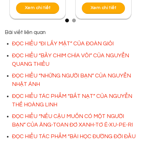
Xem chi tiết
Xem chi tiết
Bài viết liên quan
ĐỌC HIỂU “ĐI LẤY MẬT” CỦA ĐOÀN GIỎI
ĐỌC HIỂU “BẦY CHIM CHÌA VÔI” CỦA NGUYỄN
QUANG THIỀU
ĐỌC HIỂU “NHỮNG NGƯỜI BẠN” CỦA NGUYỄN
NHẬT ÁNH
ĐỌC HIỂU TÁC PHẨM “BẮT NẠT” CỦA NGUYỄN
THẾ HOÀNG LINH
ĐỌC HIỂU “NẾU CẬU MUỐN CÓ MỘT NGƯỜI
BẠN” CỦA ĂNG-TOAN ĐƠ XANH-TƠ Ê-XU-PE-RI
ĐỌC HIỂU TÁC PHẨM “BÀI HỌC ĐƯỜNG ĐỜI ĐẦU