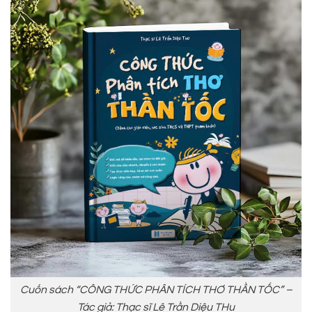
Cuốn sách “CÔNG THỨC PHÂN TÍCH THƠ THẦN TỐC” –
Tác giả: Thạc sĩ Lê Trần Diệu THu