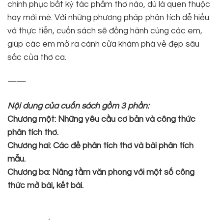
chinh phục bất kỳ tác phẩm thơ nào, dù là quen thuộc
hay mới mẻ. Với những phương pháp phân tích dễ hiểu
và thực tiễn, cuốn sách sẽ đồng hành cùng các em,
giúp các em mở ra cánh cửa khám phá vẻ đẹp sâu
sắc của thơ ca.
——
Nội dung của cuốn sách gồm 3 phần:
Chương một: Những yêu cầu cơ bản và công thức
phân tích thơ.
Chương hai: Các đề phân tích thơ và bài phân tích
mẫu.
Chương ba: Nâng tầm văn phong với một số công
thức mở bài, kết bài.