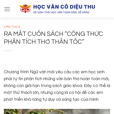
Skip
to
content
VĂN THCS
RA MẮT CUỐN SÁCH “CÔNG THỨC
PHÂN TÍCH THƠ THẦN TỐC”
Chương trình Ngữ văn mới yêu cầu các em học sinh
phải tự tin phân tích những văn bản thơ hoàn toàn mới,
không còn giới hạn trong sách giáo khoa. Đây có thể là
một thử thách lớn, nhưng cũng là cơ hội để các em
phát triển khả năng tư duy và sáng tạo của mình.