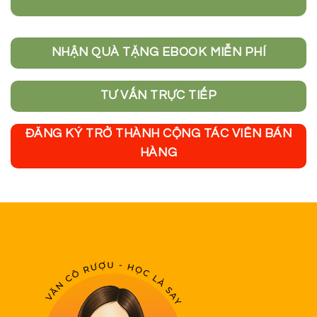
NHẬN QUÀ TẶNG EBOOK MIỄN PHÍ
TƯ VẤN TRỰC TIẾP
ĐĂNG KÝ TRỞ THÀNH CỘNG TÁC VIÊN BÁN
HÀNG