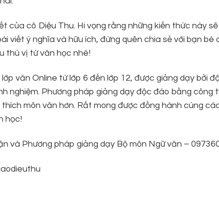
hai.
t của cô Diệu Thu. Hi vọng rằng những kiến thức này sẽ
 viết ý nghĩa và hữu ích, đừng quên chia sẻ với bạn bè 
 thú vị từ văn học nhé!
lớp văn Online từ lớp 6 đến lớp 12, được giảng dạy bởi độ
m kinh nghiệm. Phương pháp giảng dạy độc đáo bằng công 
u thích môn văn hơn. Rất mong được đồng hành cùng cá
n học!
ý luận và Phương pháp giảng dạy Bộ môn Ngữ văn – 0973
aodieuthu