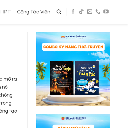
THPT
Cộng Tác Viên
óa mở ra
 nói
 không
trong
sáng tạo