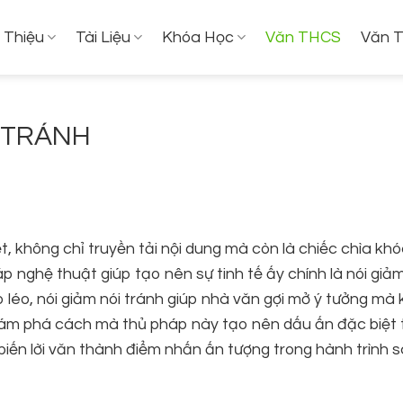
i Thiệu
Tài Liệu
Khóa Học
Văn THCS
Văn 
I TRÁNH
, không chỉ truyền tải nội dung mà còn là chiếc chìa kh
 nghệ thuật giúp tạo nên sự tinh tế ấy chính là nói giảm
léo, nói giảm nói tránh giúp nhà văn gợi mở ý tưởng mà
khám phá cách mà thủ pháp này tạo nên dấu ấn đặc biệt 
iến lời văn thành điểm nhấn ấn tượng trong hành trình 