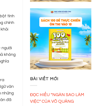
bật tình
ng chính
 khỏi
 người
iả không
nghĩa
BÀI VIẾT MỚI
 ra
Ngữ văn
ên những
ĐỌC HIỂU “NGÀN SAO LÀM
văn đã
VIỆC” CỦA VÕ QUẢNG