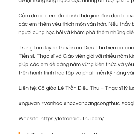
để lại trong lòng người đọc những ấn tượng khó p
Cảm ơn các em đã dành thời gian đón đọc bài viế
các em thêm yêu thích môn văn hơn. Nếu thấy bài
người cùng học hỏi và khám phá thêm những điều
Trung tâm luyện thi văn cô Diệu Thu hiện có các 
Tiến sĩ, Thạc sĩ và Giáo viên giỏi với nhiều nă
giúp các em dễ dàng nắm vững kiến thức và yê
trên hành trình học tập và phát triển kỹ năng vă
Liên hệ: Cô giáo Lê Trần Diệu Thu – Thạc sĩ l
#nguvan #vanhoc #hocvanbangcongthuc #cogi
Website: https://letrandieuthu.com/