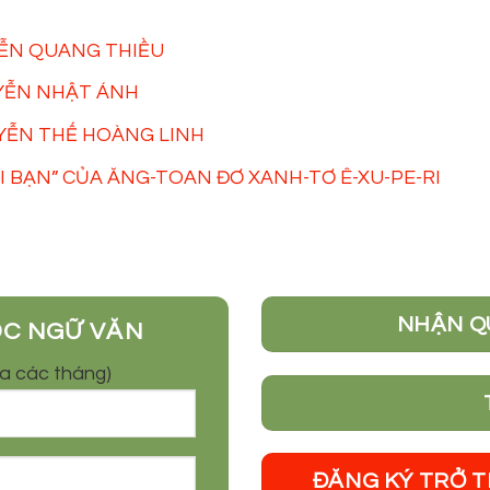
YỄN QUANG THIỀU
YỄN NHẬT ÁNH
UYỄN THẾ HOÀNG LINH
 BẠN” CỦA ĂNG-TOAN ĐƠ XANH-TƠ Ê-XU-PE-RI
NHẬN Q
ỌC NGỮ VĂN
óa các tháng)
ĐĂNG KÝ TRỞ 