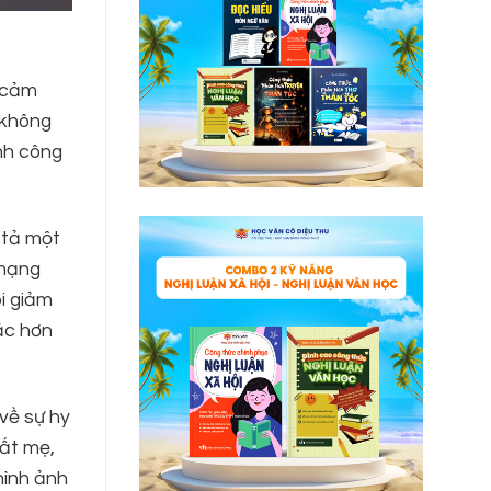
ở cảm
 không
nh công
 tả một
 mạng
i giảm
ắc hơn
về sự hy
đất mẹ,
hình ảnh