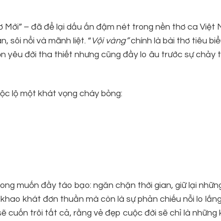
 Mới” – đã để lại dấu ấn đậm nét trong nền thơ ca Việt
 sôi nổi và mãnh liệt. “
Vội vàng
”
chính là bài thơ tiêu bi
n yêu đời tha thiết nhưng cũng đầy lo âu trước sự chảy t
ộc lộ một khát vọng cháy bỏng:
ong muốn đầy táo bạo: ngăn chặn thời gian, giữ lại nhữn
t khao khát đơn thuần mà còn là sự phản chiếu nỗi lo lắn
sẽ cuốn trôi tất cả, rằng vẻ đẹp cuộc đời sẽ chỉ là nhữn