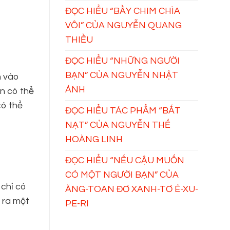
ĐỌC HIỂU “BẦY CHIM CHÌA
VÔI” CỦA NGUYỄN QUANG
THIỀU
ĐỌC HIỂU “NHỮNG NGƯỜI
BẠN” CỦA NGUYỄN NHẬT
n vào
ÁNH
ân có thể
có thể
ĐỌC HIỂU TÁC PHẨM “BẮT
NẠT” CỦA NGUYỄN THẾ
HOÀNG LINH
ĐỌC HIỂU “NẾU CẬU MUỐN
CÓ MỘT NGƯỜI BẠN” CỦA
 chỉ có
ĂNG-TOAN ĐƠ XANH-TƠ Ê-XU-
a ra một
PE-RI