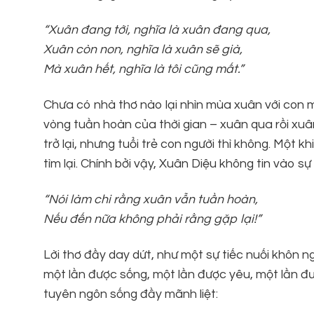
“Xuân đang tới, nghĩa là xuân đang qua,
Xuân còn non, nghĩa là xuân sẽ già,
Mà xuân hết, nghĩa là tôi cũng mất.”
Chưa có nhà thơ nào lại nhìn mùa xuân với con 
vòng tuần hoàn của thời gian – xuân qua rồi xuân
trở lại, nhưng tuổi trẻ con người thì không. Một k
tìm lại. Chính bởi vậy, Xuân Diệu không tin vào sự
“Nói làm chi rằng xuân vẫn tuần hoàn,
Nếu đến nữa không phải rằng gặp lại!”
Lời thơ đầy day dứt, như một sự tiếc nuối khôn n
một lần được sống, một lần được yêu, một lần đư
tuyên ngôn sống đầy mãnh liệt: