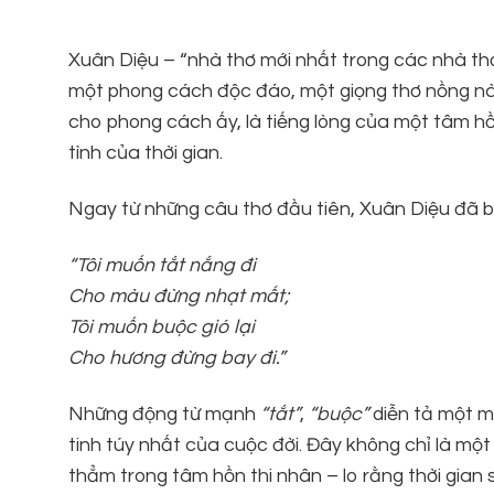
Xuân Diệu – “nhà thơ mới nhất trong các nhà thơ
một phong cách độc đáo, một giọng thơ nồng nàn,
cho phong cách ấy, là tiếng lòng của một tâm hồ
tình của thời gian.
Ngay từ những câu thơ đầu tiên, Xuân Diệu đã b
“Tôi muốn tắt nắng đi
Cho màu đừng nhạt mất;
Tôi muốn buộc gió lại
Cho hương đừng bay đi.”
Những động từ mạnh
“tắt”
,
“buộc”
diễn tả một m
tinh túy nhất của cuộc đời. Đây không chỉ là mộ
thẳm trong tâm hồn thi nhân – lo rằng thời gian 