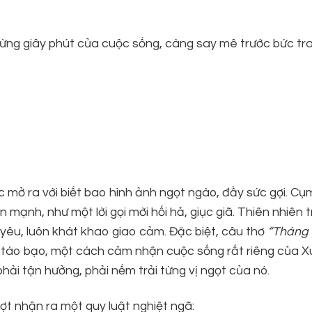
 từng giây phút của cuộc sống, càng say mê trước bức t
mở ra với biết bao hình ảnh ngọt ngào, đầy sức gợi. Cụ
 mạnh, như một lời gọi mời hối hả, giục giã. Thiên nhiên 
 yêu, luôn khát khao giao cảm. Đặc biệt, câu thơ
“Tháng 
 táo bạo, một cách cảm nhận cuộc sống rất riêng của 
ải tận hưởng, phải nếm trải từng vị ngọt của nó.
ợt nhận ra một quy luật nghiệt ngã: