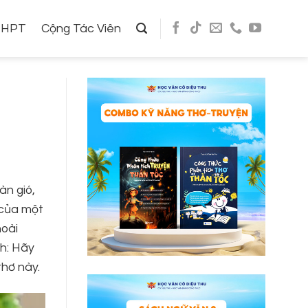
THPT
Cộng Tác Viên
àn gió,
 của một
hoài
nh: Hãy
thơ này.