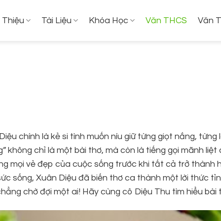
i Thiệu
Tài Liệu
Khóa Học
Văn THCS
Văn 
iệu chính là kẻ si tình muốn níu giữ từng giọt nắng, từng l
” không chỉ là một bài thơ, mà còn là tiếng gọi mãnh liệt
g mọi vẻ đẹp của cuộc sống trước khi tất cả trở thành 
 sức sống, Xuân Diệu đã biến thơ ca thành một lời thức tỉ
 chẳng chờ đợi một ai! Hãy cùng cô Diệu Thu tìm hiểu bài 