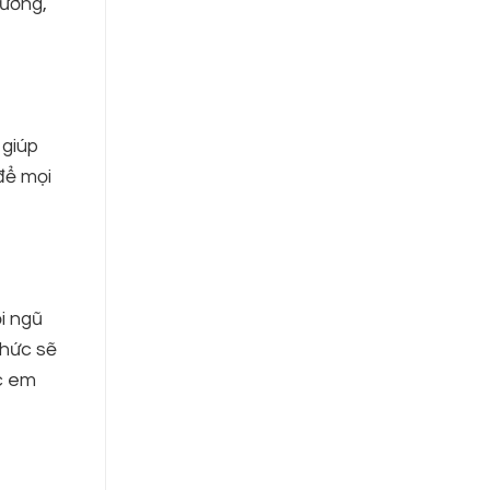
hưởng,
 giúp
để mọi
i ngũ
thức sẽ
c em