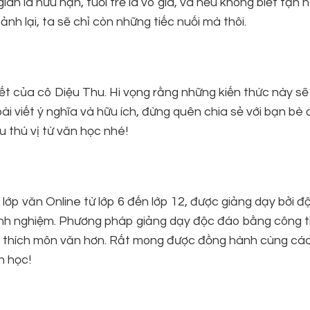
an là hữu hạn, tuổi trẻ là vô giá, và nếu không biết tận 
ảnh lại, ta sẽ chỉ còn những tiếc nuối mà thôi.
t của cô Diệu Thu. Hi vọng rằng những kiến thức này sẽ
 viết ý nghĩa và hữu ích, đừng quên chia sẻ với bạn bè 
 thú vị từ văn học nhé!
lớp văn Online từ lớp 6 đến lớp 12, được giảng dạy bởi độ
m kinh nghiệm. Phương pháp giảng dạy độc đáo bằng công 
u thích môn văn hơn. Rất mong được đồng hành cùng cá
n học!