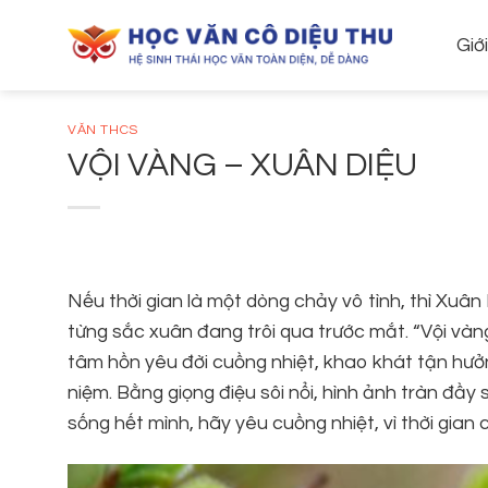
Skip
to
Giớ
content
VĂN THCS
VỘI VÀNG – XUÂN DIỆU
Nếu thời gian là một dòng chảy vô tình, thì Xuân D
từng sắc xuân đang trôi qua trước mắt. “Vội vàng
tâm hồn yêu đời cuồng nhiệt, khao khát tận hưởn
niệm. Bằng giọng điệu sôi nổi, hình ảnh tràn đầy
sống hết mình, hãy yêu cuồng nhiệt, vì thời gian