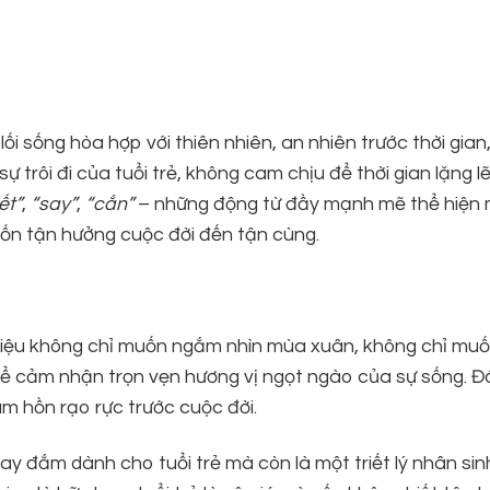
i sống hòa hợp với thiên nhiên, an nhiên trước thời gian,
 trôi đi của tuổi trẻ, không cam chịu để thời gian lặng lẽ
iết”
,
“say”
,
“cắn”
– những động từ đầy mạnh mẽ thể hiện
ốn tận hưởng cuộc đời đến tận cùng.
 Diệu không chỉ muốn ngắm nhìn mùa xuân, không chỉ mu
ể cảm nhận trọn vẹn hương vị ngọt ngào của sự sống. Đ
âm hồn rạo rực trước cuộc đời.
ay đắm dành cho tuổi trẻ mà còn là một triết lý nhân sin