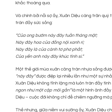
khắc thoáng qua.
Và chính bởi nỗi sợ ấy, Xuân Diệu càng trân quý
tràn đầy sức sống:
“Của ong bướm này đây tuần tháng mật;
Này đây hoa của đồng nội xanh rì;
Này đây lá của cành tơ phơ phất;
Của yến anh này đây khúc tình si.”
Một thế giới mùa xuân căng tràn nhựa sống được 
“này đây”
được điệp lại nhiều lần như một sự nhấn
Xuân Diệu không tĩnh lặng mà luôn tràn đầy tình
ngon như một cặp môi gần”
là một hình ảnh đầy
Diệu – cuộc đời không chỉ để chiêm ngưỡng mà ph
Thế nhưng, giữa niềm vui sướng ấy, Xuân Diệu ch