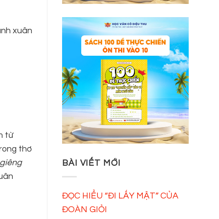
ranh xuân
m từ
trong thơ
giêng
BÀI VIẾT MỚI
Xuân
ĐỌC HIỂU “ĐI LẤY MẬT” CỦA
ĐOÀN GIỎI