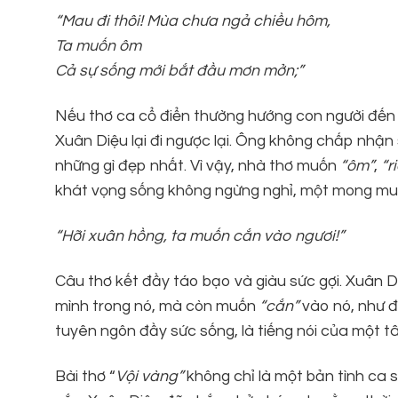
“Mau đi thôi! Mùa chưa ngả chiều hôm,
Ta muốn ôm
Cả sự sống mới bắt đầu mơn mởn;”
Nếu thơ ca cổ điển thường hướng con người đến lố
Xuân Diệu lại đi ngược lại. Ông không chấp nhận sự
những gì đẹp nhất. Vì vậy, nhà thơ muốn
“ôm”
,
“r
khát vọng sống không ngừng nghỉ, một mong mu
“Hỡi xuân hồng, ta muốn cắn vào ngươi!”
Câu thơ kết đầy táo bạo và giàu sức gợi. Xuân
mình trong nó, mà còn muốn
“cắn”
vào nó, như đ
tuyên ngôn đầy sức sống, là tiếng nói của một t
Bài thơ “
Vội vàng
”
không chỉ là một bản tình ca s