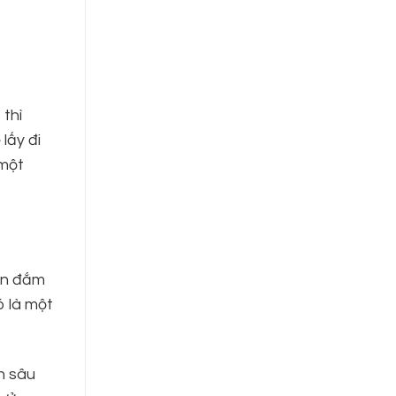
 thì
 lấy đi
 một
ốn đắm
ó là một
h sâu