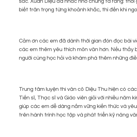
sắc. Xuân Diệu đã nhắc nhở chúng ta rằng: thời gi
biết trân trọng từng khoảnh khắc, thì đến khi ngo
Cảm ơn các em đã dành thời gian đón đọc bài viế
các em thêm yêu thích môn văn hơn. Nếu thấy bài
người cùng học hỏi và khám phá thêm những điều
Trung tâm luyện thi văn cô Diệu Thu hiện có các 
Tiến sĩ, Thạc sĩ và Giáo viên giỏi với nhiều nă
giúp các em dễ dàng nắm vững kiến thức và yê
trên hành trình học tập và phát triển kỹ năng vă