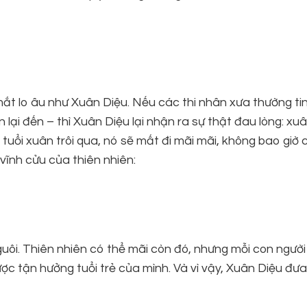
mắt lo âu như Xuân Diệu. Nếu các thi nhân xưa thường ti
 lại đến – thì Xuân Diệu lại nhận ra sự thật đau lòng: xu
hi tuổi xuân trôi qua, nó sẽ mất đi mãi mãi, không bao giờ 
 vĩnh cửu của thiên nhiên:
guôi. Thiên nhiên có thể mãi còn đó, nhưng mỗi con người
ợc tận hưởng tuổi trẻ của mình. Và vì vậy, Xuân Diệu đư