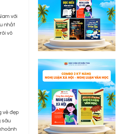
 Nam với
ểu nhất
rôi vô
g vẻ đẹp
g sâu
g khoảnh