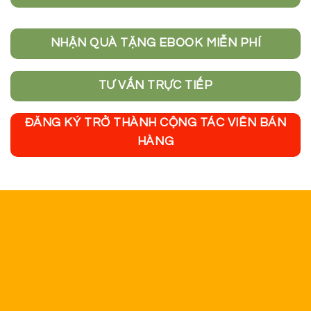
Cô giáo Lê Trần Diệu Thu
Hotline hỗ trợ: 0833873089 - 0973602995
Email: ledieuthu1995@gmail.com
Zalo OA:
Học Văn Cùng Cô Diệu Thu
Fanpage:
Học văn bằng công thức
Youtube Channel:
Lê Trần Diệu Thu Official
Tiktok:
Cô Giáo Diệu Thu
Thông tin
Giới thiệu
Tin tức nội bộ
Tài liệu học
Khóa học Online
Khóa học Offline