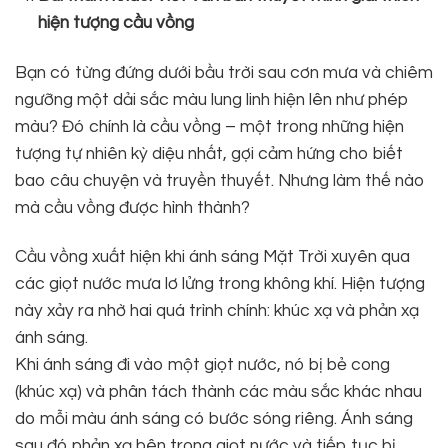
hiện tượng cầu vồng
Bạn có từng đứng dưới bầu trời sau cơn mưa và chiêm
ngưỡng một dải sắc màu lung linh hiện lên như phép
màu? Đó chính là cầu vồng – một trong những hiện
tượng tự nhiên kỳ diệu nhất, gợi cảm hứng cho biết
bao câu chuyện và truyền thuyết. Nhưng làm thế nào
mà cầu vồng được hình thành?
Cầu vồng xuất hiện khi ánh sáng Mặt Trời xuyên qua
các giọt nước mưa lơ lửng trong không khí. Hiện tượng
này xảy ra nhờ hai quá trình chính: khúc xạ và phản xạ
ánh sáng.
Khi ánh sáng đi vào một giọt nước, nó bị bẻ cong
(khúc xạ) và phân tách thành các màu sắc khác nhau
do mỗi màu ánh sáng có bước sóng riêng. Ánh sáng
sau đó phản xạ bên trong giọt nước và tiếp tục bị