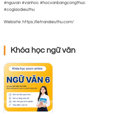
#nguvan #vanhoc #hocvanbangcongthuc
#cogiaodieuthu
Website: https://letrandieuthu.com/
Khóa học ngữ văn