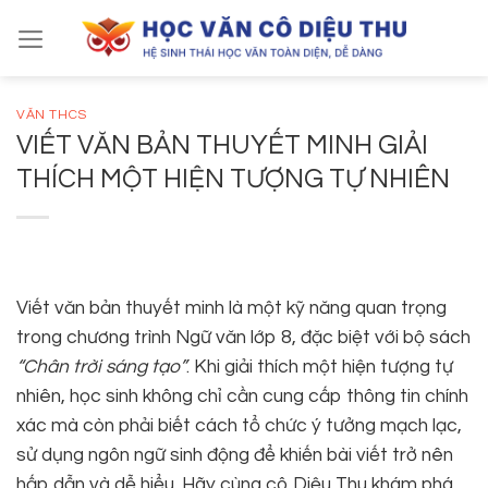
Skip
to
content
VĂN THCS
VIẾT VĂN BẢN THUYẾT MINH GIẢI
THÍCH MỘT HIỆN TƯỢNG TỰ NHIÊN
Viết văn bản thuyết minh là một kỹ năng quan trọng
trong chương trình Ngữ văn lớp 8, đặc biệt với bộ sách
“Chân trời sáng tạo”
. Khi giải thích một hiện tượng tự
nhiên, học sinh không chỉ cần cung cấp thông tin chính
xác mà còn phải biết cách tổ chức ý tưởng mạch lạc,
sử dụng ngôn ngữ sinh động để khiến bài viết trở nên
hấp dẫn và dễ hiểu. Hãy cùng cô Diệu Thu khám phá