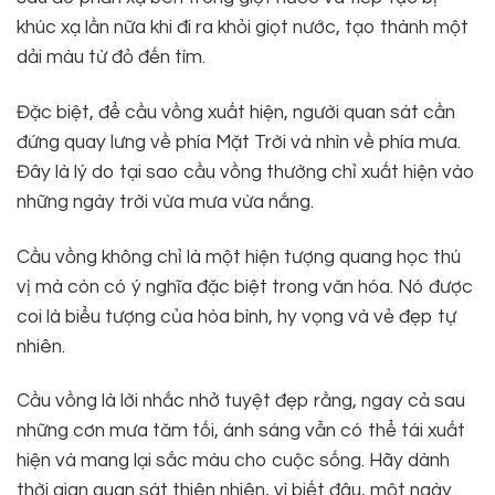
khúc xạ lần nữa khi đi ra khỏi giọt nước, tạo thành một
dải màu từ đỏ đến tím.
Đặc biệt, để cầu vồng xuất hiện, người quan sát cần
đứng quay lưng về phía Mặt Trời và nhìn về phía mưa.
Đây là lý do tại sao cầu vồng thường chỉ xuất hiện vào
những ngày trời vừa mưa vừa nắng.
Cầu vồng không chỉ là một hiện tượng quang học thú
vị mà còn có ý nghĩa đặc biệt trong văn hóa. Nó được
coi là biểu tượng của hòa bình, hy vọng và vẻ đẹp tự
nhiên.
Cầu vồng là lời nhắc nhở tuyệt đẹp rằng, ngay cả sau
những cơn mưa tăm tối, ánh sáng vẫn có thể tái xuất
hiện và mang lại sắc màu cho cuộc sống. Hãy dành
thời gian quan sát thiên nhiên, vì biết đâu, một ngày