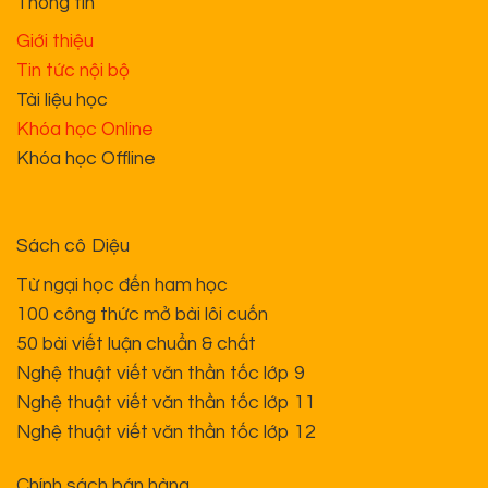
dùng
HỘ KINH DOANH ĐÀO TẠO VĂN HỌC - CÔ DIỆU THU. MÃ SỐ HỘ
KINH DOANH: 001091000694
Địa chỉ trụ sở chính: số 68, đường Thụy Phương, phường Đông
Ngạc, Hà Nội, Việt Nam.
Copyright 2026 ©
Lê Trần Diệu Thu - Học Văn Bằng Công
Thức
Thiết kế web và vận hành bởi
GonTeam