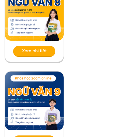
QUANG THIỀU
ĐỌC HIỂU “NHỮNG NGƯỜI BẠN” CỦA NGUYỄN
NHẬT ÁNH
ĐỌC HIỂU TÁC PHẨM “BẮT NẠT” CỦA NGUYỄN
THẾ HOÀNG LINH
ĐỌC HIỂU “NẾU CẬU MUỐN CÓ MỘT NGƯỜI
BẠN” CỦA ĂNG-TOAN ĐƠ XANH-TƠ Ê-XU-PE-RI
ĐỌC HIỂU TÁC PHẨM “BÀI HỌC ĐƯỜNG ĐỜI ĐẦU
TIÊN” CỦA TÔ HOÀI – NGỮ VĂN 6