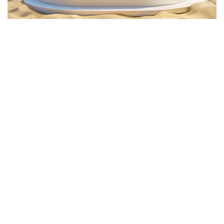
ĐĂNG KÝ TƯ VẤN KHÓA HỌC NGỮ VĂN
Học phí chỉ 120k/buổi (ưu đãi khi đăng ký khóa