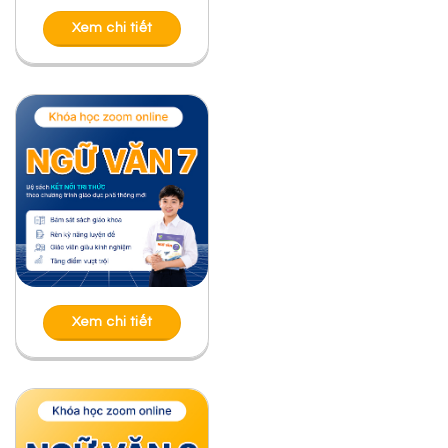
Xem chi tiết
Xem chi tiết
Xem chi tiết
Xem chi tiết
Bài viết liên quan
ĐỌC HIỂU “ĐI LẤY MẬT” CỦA ĐOÀN GIỎI
ĐỌC HIỂU “BẦY CHIM CHÌA VÔI” CỦA NGUYỄN