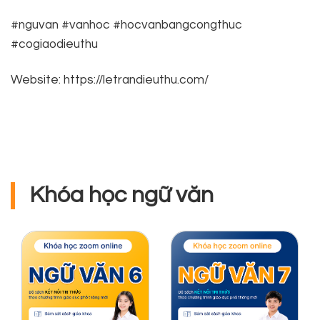
#nguvan #vanhoc #hocvanbangcongthuc
#cogiaodieuthu
Website: https://letrandieuthu.com/
Khóa học ngữ văn