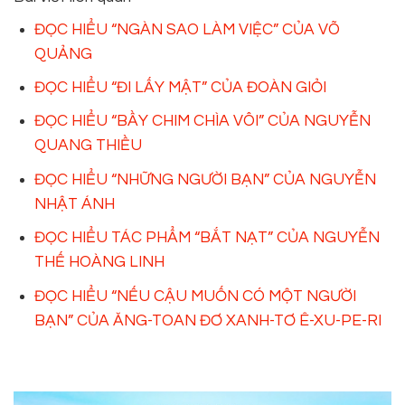
ĐỌC HIỂU “NGÀN SAO LÀM VIỆC” CỦA VÕ
QUẢNG
ĐỌC HIỂU “ĐI LẤY MẬT” CỦA ĐOÀN GIỎI
ĐỌC HIỂU “BẦY CHIM CHÌA VÔI” CỦA NGUYỄN
QUANG THIỀU
ĐỌC HIỂU “NHỮNG NGƯỜI BẠN” CỦA NGUYỄN
NHẬT ÁNH
ĐỌC HIỂU TÁC PHẨM “BẮT NẠT” CỦA NGUYỄN
THẾ HOÀNG LINH
ĐỌC HIỂU “NẾU CẬU MUỐN CÓ MỘT NGƯỜI
BẠN” CỦA ĂNG-TOAN ĐƠ XANH-TƠ Ê-XU-PE-RI