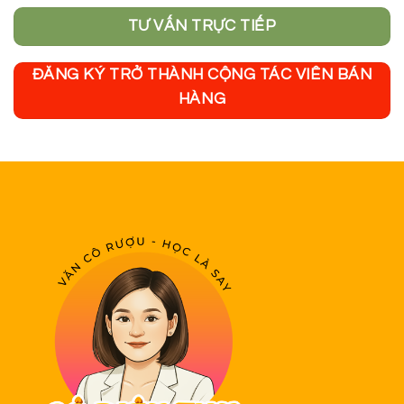
TƯ VẤN TRỰC TIẾP
ĐĂNG KÝ TRỞ THÀNH CỘNG TÁC VIÊN BÁN
HÀNG