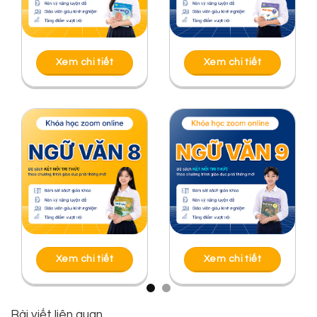
Xem chi tiết
Xem chi tiết
Xem chi tiết
Xem chi tiết
Bài viết liên quan