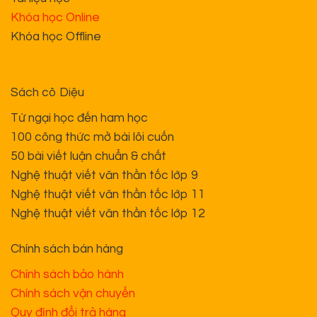
Khóa học Online
Khóa học Offline
Sách cô Diệu
Từ ngại học đến ham học
100 công thức mở bài lôi cuốn
50 bài viết luận chuẩn & chất
Nghệ thuật viết văn thần tốc lớp 9
Nghệ thuật viết văn thần tốc lớp 11
Nghệ thuật viết văn thần tốc lớp 12
Chính sách bán hàng
Chính sách bảo hành
Chính sách vận chuyển
Quy định đổi trả hàng