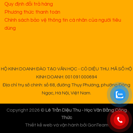
Quy định đổi trả hàng
Phương thức thanh toán
Chính sách bảo vệ thông tin cá nhân của người tiêu
dùng
HỘ KINH DOANH ĐÀO TẠO VĂN HỌC - CÔ DIỆU THU. MÃ SỐ HỘ
KINH DOANH: 001091000694
Địa chỉ trụ sở chính: số 68, đường Thụy Phương, phường Đông
Ngạc, Hà Nội, Việt Nam.
Copyright 2026 ©
Lê Trần Diệu Thu - Học Văn Bằng Công
Thức
Thiết kế web và vận hành bởi
GonTeam