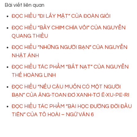
Bài viết liên quan
ĐỌC HIỂU “ĐI LẤY MẬT” CỦA ĐOÀN GIỎI
ĐỌC HIỂU “BẦY CHIM CHÌA VÔI” CỦA NGUYỄN
QUANG THIỀU
ĐỌC HIỂU “NHỮNG NGƯỜI BẠN” CỦA NGUYỄN
NHẬT ÁNH
ĐỌC HIỂU TÁC PHẨM “BẮT NẠT” CỦA NGUYỄN
THẾ HOÀNG LINH
ĐỌC HIỂU “NẾU CẬU MUỐN CÓ MỘT NGƯỜI
BẠN” CỦA ĂNG-TOAN ĐƠ XANH-TƠ Ê-XU-PE-RI
ĐỌC HIỂU TÁC PHẨM “BÀI HỌC ĐƯỜNG ĐỜI ĐẦU
TIÊN” CỦA TÔ HOÀI – NGỮ VĂN 6