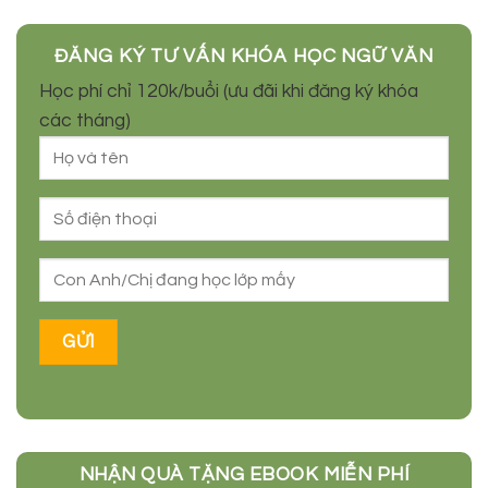
ĐĂNG KÝ TƯ VẤN KHÓA HỌC NGỮ VĂN
Học phí chỉ 120k/buổi (ưu đãi khi đăng ký khóa
các tháng)
NHẬN QUÀ TẶNG EBOOK MIỄN PHÍ