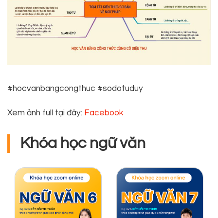
#hocvanbangcongthuc
#sodotuduy
Xem ảnh full tại đây:
Facebook
Khóa học ngữ văn