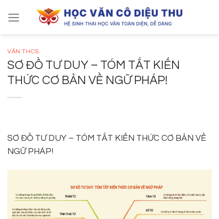
Skip
to
content
VĂN THCS
SƠ ĐỒ TƯ DUY – TÓM TẮT KIẾN
THỨC CƠ BẢN VỀ NGỮ PHÁP!
SƠ ĐỒ TƯ DUY – TÓM TẮT KIẾN THỨC CƠ BẢN VỀ
NGỮ PHÁP!