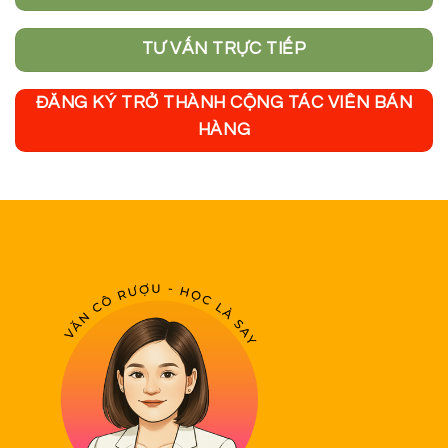
TƯ VẤN TRỰC TIẾP
ĐĂNG KÝ TRỞ THÀNH CỘNG TÁC VIÊN BÁN
HÀNG