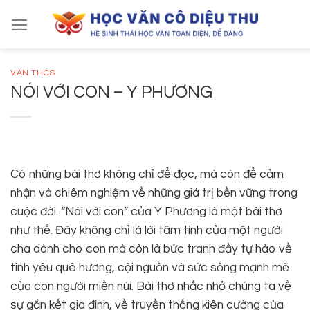
Skip
to
content
VĂN THCS
NÓI VỚI CON – Y PHƯƠNG
Có những bài thơ không chỉ để đọc, mà còn để cảm
nhận và chiêm nghiệm về những giá trị bền vững trong
cuộc đời. “Nói với con” của Y Phương là một bài thơ
như thế. Đây không chỉ là lời tâm tình của một người
cha dành cho con mà còn là bức tranh đầy tự hào về
tình yêu quê hương, cội nguồn và sức sống mạnh mẽ
của con người miền núi. Bài thơ nhắc nhở chúng ta về
sự gắn kết gia đình, về truyền thống kiên cường của