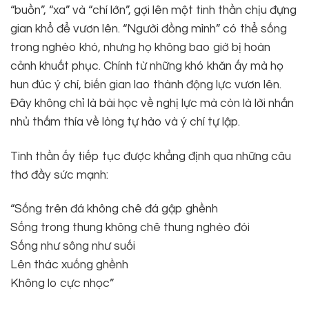
“buồn”, “xa” và “chí lớn”, gợi lên một tinh thần chịu đựng
gian khổ để vươn lên. “Người đồng mình” có thể sống
trong nghèo khó, nhưng họ không bao giờ bị hoàn
cảnh khuất phục. Chính từ những khó khăn ấy mà họ
hun đúc ý chí, biến gian lao thành động lực vươn lên.
Đây không chỉ là bài học về nghị lực mà còn là lời nhắn
nhủ thấm thía về lòng tự hào và ý chí tự lập.
Tinh thần ấy tiếp tục được khẳng định qua những câu
thơ đầy sức mạnh:
“Sống trên đá không chê đá gập ghềnh
Sống trong thung không chê thung nghèo đói
Sống như sông như suối
Lên thác xuống ghềnh
Không lo cực nhọc”