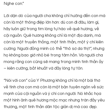
Nghe con.”
Lời dặn dò của người cha không chỉ hướng đến con mà
còn là một thông điệp lớn hơn: dù con đi đâu, làm gì,
hãy luôn giữ trong tim lòng tự hào về quê hương, về
cội nguồn. Quê hương không chỉ là một địa danh, mà
còn là một truyền thống, một tinh thần, một ý chí kiên
cường. Người đồng mình có thể “thô sơ da thịt”, nhưng
họ không bao giờ nhỏ bé trong tâm hồn. Và người cha
mong rằng con cũng sẽ mang trong mình tinh thần ấy
– kiên cường, bất khuất và đầy lòng tự tôn.
“Nói với con” của Y Phương không chỉ là một bài thơ
về tình cha con mà còn là một bản tuyên ngôn về sức
mạnh của cội nguồn và ý chí con người. Nó khắc họa
một hình ảnh quê hương mộc mạc nhưng tràn đầy yêu
thương, một tinh thần dân tộc giản dị mà cao đẹp.