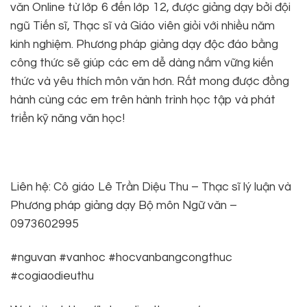
văn Online từ lớp 6 đến lớp 12, được giảng dạy bởi đội
ngũ Tiến sĩ, Thạc sĩ và Giáo viên giỏi với nhiều năm
kinh nghiệm. Phương pháp giảng dạy độc đáo bằng
công thức sẽ giúp các em dễ dàng nắm vững kiến
thức và yêu thích môn văn hơn. Rất mong được đồng
hành cùng các em trên hành trình học tập và phát
triển kỹ năng văn học!
Liên hệ: Cô giáo Lê Trần Diệu Thu – Thạc sĩ lý luận và
Phương pháp giảng dạy Bộ môn Ngữ văn –
0973602995
#nguvan #vanhoc #hocvanbangcongthuc
#cogiaodieuthu