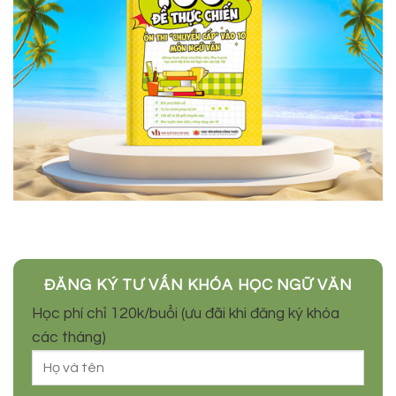
ĐĂNG KÝ TƯ VẤN KHÓA HỌC NGỮ VĂN
Học phí chỉ 120k/buổi (ưu đãi khi đăng ký khóa
các tháng)