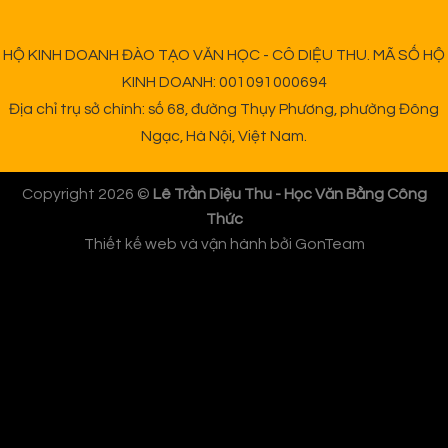
HỘ KINH DOANH ĐÀO TẠO VĂN HỌC - CÔ DIỆU THU. MÃ SỐ HỘ
KINH DOANH: 001091000694
Địa chỉ trụ sở chính: số 68, đường Thụy Phương, phường Đông
Ngạc, Hà Nội, Việt Nam.
Copyright 2026 ©
Lê Trần Diệu Thu - Học Văn Bằng Công
Thức
Thiết kế web và vận hành bởi
GonTeam