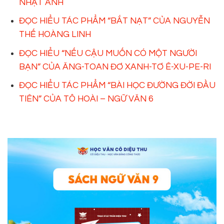
NHẬT ÁNH
ĐỌC HIỂU TÁC PHẨM “BẮT NẠT” CỦA NGUYỄN
THẾ HOÀNG LINH
ĐỌC HIỂU “NẾU CẬU MUỐN CÓ MỘT NGƯỜI
BẠN” CỦA ĂNG-TOAN ĐƠ XANH-TƠ Ê-XU-PE-RI
ĐỌC HIỂU TÁC PHẨM “BÀI HỌC ĐƯỜNG ĐỜI ĐẦU
TIÊN” CỦA TÔ HOÀI – NGỮ VĂN 6