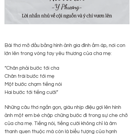
Bài thơ mở đầu bằng hình ảnh gia đình ấm áp, nơi con
lớn lên trong vòng tay yêu thương của cha mẹ:
“Chân phải bước tới cha
Chân trái bước tới mẹ
Một bước chạm tiếng nói
Hai bước tới tiếng cười”
Những câu thơ ngắn gọn, giàu nhịp điệu gợi lên hình
ảnh một em bé chập chững bước đi trong sự che chở
của cha mẹ. Tiếng nói, tiếng cười không chỉ là âm
thanh quen thuộc mà còn là biểu tượng của hạnh