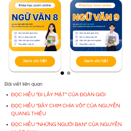
Xem chi tiết
Xem chi tiết
Bài viết liên quan
ĐỌC HIỂU “ĐI LẤY MẬT” CỦA ĐOÀN GIỎI
ĐỌC HIỂU “BẦY CHIM CHÌA VÔI” CỦA NGUYỄN
QUANG THIỀU
ĐỌC HIỂU “NHỮNG NGƯỜI BẠN” CỦA NGUYỄN