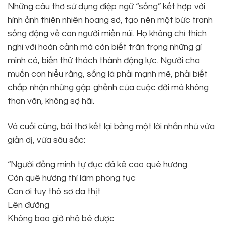
Những câu thơ sử dụng điệp ngữ “sống” kết hợp với
hình ảnh thiên nhiên hoang sơ, tạo nên một bức tranh
sống động về con người miền núi. Họ không chỉ thích
nghi với hoàn cảnh mà còn biết trân trọng những gì
mình có, biến thử thách thành động lực. Người cha
muốn con hiểu rằng, sống là phải mạnh mẽ, phải biết
chấp nhận những gập ghềnh của cuộc đời mà không
than vãn, không sợ hãi.
Và cuối cùng, bài thơ kết lại bằng một lời nhắn nhủ vừa
giản dị, vừa sâu sắc:
“Người đồng mình tự đục đá kê cao quê hương
Còn quê hương thì làm phong tục
Con ơi tuy thô sơ da thịt
Lên đường
Không bao giờ nhỏ bé được