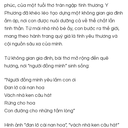
phúc, của một tuổi thơ tràn ngập tình thương. Y
Phương đã khéo léo tạo dựng một không gian gia đình
ấm áp, nơi con được nuôi dưỡng cả về thể chất lẫn
tinh thần. Từ mái nhà nhỏ bé ấy, con bước ra thế giới,
mang theo hành trang quý giá là tình yêu thương và
cội nguồn sâu xa của mình.
Từ không gian gia đình, bài thơ mở rộng đến quê
hương, nơi “người đồng mình” sinh sống:
“Người đồng mình yêu lắm con ơi
Đan lờ cài nan hoa
Vách nhà ken câu hát
Rừng cho hoa
Con đường cho những tấm lòng”
Hình ảnh “đan lờ cài nan hoa”, “vách nhà ken câu hát”