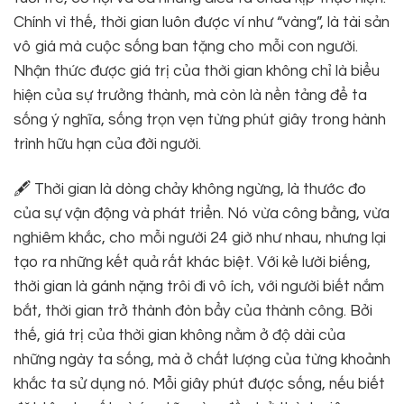
Chính vì thế, thời gian luôn được ví như “vàng”, là tài sản
vô giá mà cuộc sống ban tặng cho mỗi con người.
Nhận thức được giá trị của thời gian không chỉ là biểu
hiện của sự trưởng thành, mà còn là nền tảng để ta
sống ý nghĩa, sống trọn vẹn từng phút giây trong hành
trình hữu hạn của đời người.
🖋 Thời gian là dòng chảy không ngừng, là thước đo
của sự vận động và phát triển. Nó vừa công bằng, vừa
nghiêm khắc, cho mỗi người 24 giờ như nhau, nhưng lại
tạo ra những kết quả rất khác biệt. Với kẻ lười biếng,
thời gian là gánh nặng trôi đi vô ích, với người biết nắm
bắt, thời gian trở thành đòn bẩy của thành công. Bởi
thế, giá trị của thời gian không nằm ở độ dài của
những ngày ta sống, mà ở chất lượng của từng khoảnh
khắc ta sử dụng nó. Mỗi giây phút được sống, nếu biết