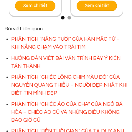
Xem chi tiết
Xem chi tiết
Bài viết liên quan
PHÂN TÍCH “NẮNG TƯƠI” CỦA HÀN MẶC TỬ –
KHI NẮNG CHẠM VÀO TRÁI TIM
HƯỚNG DẪN VIẾT BÀI VĂN TRÌNH BÀY Ý KIẾN
TÁN THÀNH
PHÂN TÍCH “CHIẾC LÔNG CHIM MÀU ĐỎ” CỦA
NGUYỄN QUANG THIỀU – NGƯỜI ĐẸP NHẤT KHI
BIẾT TIN MÌNH ĐẸP
PHÂN TÍCH “CHIẾC ÁO CỦA CHA” CỦA NGÔ BÁ
HÒA – CHIẾC ÁO CŨ VÀ NHỮNG ĐIỀU KHÔNG
BAO GIỜ CŨ
PHÂN TÍCH “BẾN THỜI GIAN” CỦA TẠ DUY ANH