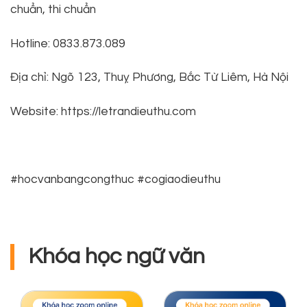
chuẩn, thi chuẩn
Hotline: 0833.873.089
Địa chỉ: Ngõ 123, Thuỵ Phương, Bắc Từ Liêm, Hà Nội
Website: https://letrandieuthu.com
#hocvanbangcongthuc #cogiaodieuthu
Khóa học ngữ văn