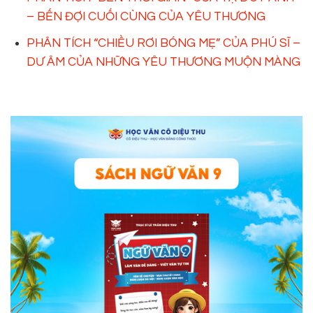
– BẾN ĐỢI CUỐI CÙNG CỦA YÊU THƯƠNG
PHÂN TÍCH “CHIỀU RƠI BÓNG MẸ” CỦA PHÚ SĨ –
DƯ ÂM CỦA NHỮNG YÊU THƯƠNG MUỘN MÀNG