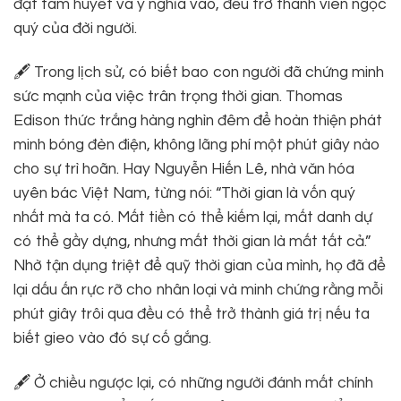
đặt tâm huyết và ý nghĩa vào, đều trở thành viên ngọc
quý của đời người.
🖋 Trong lịch sử, có biết bao con người đã chứng minh
sức mạnh của việc trân trọng thời gian. Thomas
Edison thức trắng hàng nghìn đêm để hoàn thiện phát
minh bóng đèn điện, không lãng phí một phút giây nào
cho sự trì hoãn. Hay Nguyễn Hiến Lê, nhà văn hóa
uyên bác Việt Nam, từng nói: “Thời gian là vốn quý
nhất mà ta có. Mất tiền có thể kiếm lại, mất danh dự
có thể gầy dựng, nhưng mất thời gian là mất tất cả.”
Nhờ tận dụng triệt để quỹ thời gian của mình, họ đã để
lại dấu ấn rực rỡ cho nhân loại và minh chứng rằng mỗi
phút giây trôi qua đều có thể trở thành giá trị nếu ta
biết gieo vào đó sự cố gắng.
🖋 Ở chiều ngược lại, có những người đánh mất chính