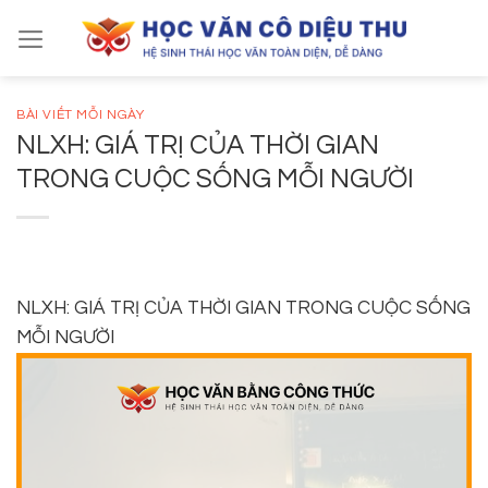
Skip
to
content
BÀI VIẾT MỖI NGÀY
NLXH: GIÁ TRỊ CỦA THỜI GIAN
TRONG CUỘC SỐNG MỖI NGƯỜI
NLXH: GIÁ TRỊ CỦA THỜI GIAN TRONG CUỘC SỐNG
MỖI NGƯỜI