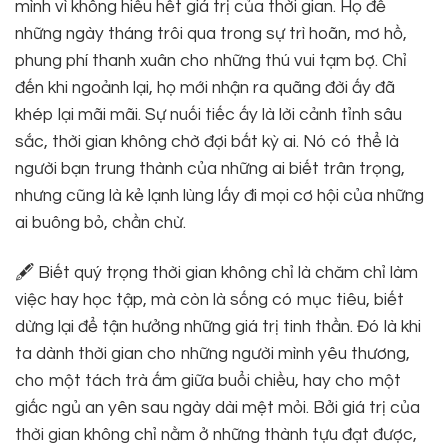
mình vì không hiểu hết giá trị của thời gian. Họ để
những ngày tháng trôi qua trong sự trì hoãn, mơ hồ,
phung phí thanh xuân cho những thú vui tạm bợ. Chỉ
đến khi ngoảnh lại, họ mới nhận ra quãng đời ấy đã
khép lại mãi mãi. Sự nuối tiếc ấy là lời cảnh tỉnh sâu
sắc, thời gian không chờ đợi bất kỳ ai. Nó có thể là
người bạn trung thành của những ai biết trân trọng,
nhưng cũng là kẻ lạnh lùng lấy đi mọi cơ hội của những
ai buông bỏ, chần chừ.
🖋 Biết quý trọng thời gian không chỉ là chăm chỉ làm
việc hay học tập, mà còn là sống có mục tiêu, biết
dừng lại để tận hưởng những giá trị tinh thần. Đó là khi
ta dành thời gian cho những người mình yêu thương,
cho một tách trà ấm giữa buổi chiều, hay cho một
giấc ngủ an yên sau ngày dài mệt mỏi. Bởi giá trị của
thời gian không chỉ nằm ở những thành tựu đạt được,