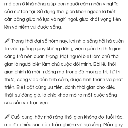
mà còn ở khả năng giúp con người cảm nhận ý nghĩa
của sự tồn tại. Sử dụng thời gian khôn ngoan là biết
cân bằng giữa nỗ lực và nghỉ ngơi, giữa khát vọng tiến
lên và niềm vui được sống.
🖋 Trong thời đại số hôm nay, khi nhịp sống hối hả cuốn
ta vào guồng quay không dừng, việc quản trị thời gian
càng trở nên quan trọng. Một người biết làm chủ thời
gian là người biết làm chủ cuộc đời mình. Bởi lẽ, thời
gian chính là môi trường mà trong đó mọi giá trị, từ tri
thức, công việc đến tình cảm, được hình thành và phát
triển. Biết đặt đúng ưu tiên, dành thời gian cho điều
thật sự đáng giá, là chìa khóa mở ra một cuộc sống
sâu sắc và trọn vẹn.
🖋 Cuối cùng, hãy nhớ rằng thời gian không đo tuổi tác,
mà đo chiều sâu của trải nghiệm và sự sống. Mỗi ngày