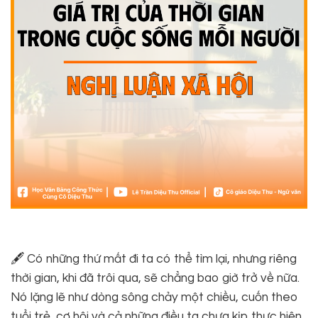
🖋 Có những thứ mất đi ta có thể tìm lại, nhưng riêng
thời gian, khi đã trôi qua, sẽ chẳng bao giờ trở về nữa.
Nó lặng lẽ như dòng sông chảy một chiều, cuốn theo
tuổi trẻ, cơ hội và cả những điều ta chưa kịp thực hiện.