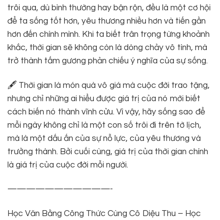
trôi qua, dù bình thường hay bận rộn, đều là một cơ hội
để ta sống tốt hơn, yêu thương nhiều hơn và tiến gần
hơn đến chính mình. Khi ta biết trân trọng từng khoảnh
khắc, thời gian sẽ không còn là dòng chảy vô tình, mà
trở thành tấm gương phản chiếu ý nghĩa của sự sống.
🖋 Thời gian là món quà vô giá mà cuộc đời trao tặng,
nhưng chỉ những ai hiểu được giá trị của nó mới biết
cách biến nó thành vĩnh cửu. Vì vậy, hãy sống sao để
mỗi ngày không chỉ là một con số trôi đi trên tờ lịch,
mà là một dấu ấn của sự nỗ lực, của yêu thương và
trưởng thành. Bởi cuối cùng, giá trị của thời gian chính
là giá trị của cuộc đời mỗi người.
———————————-
Học Văn Bằng Công Thức Cùng Cô Diệu Thu – Học