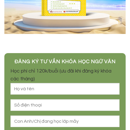
ĐĂNG KÝ TƯ VẤN KHÓA HỌC NGỮ VĂN
Học phí chỉ 120k/buổi (ưu đãi khi đăng ký khóa
các tháng)