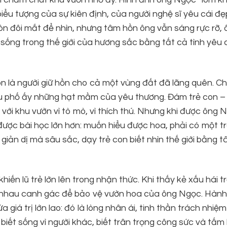
biểu tượng của sự kiên định, của người nghệ sĩ yêu cái đ
n đôi mắt để nhìn, nhưng tâm hồn ông vẫn sáng rực rỡ, 
ống trong thế giới của hương sắc bằng tất cả tình yêu
n là người giữ hồn cho cả một vùng đất đã lãng quên. C
hu phố ấy những hạt mầm của yêu thương. Đám trẻ con –
với khu vườn vì tò mò, vì thích thú. Nhưng khi được ông 
ợc bài học lớn hơn: muốn hiểu được hoa, phải có một tr
giản dị mà sâu sắc, dạy trẻ con biết nhìn thế giới bằng 
ến lũ trẻ lớn lên trong nhận thức. Khi thấy kẻ xấu hái t
 nhau canh gác để bảo vệ vườn hoa của ông Ngọc. Hàn
giá trị lớn lao: đó là lòng nhân ái, tinh thần trách nhiệm
biết sống vì người khác, biết trân trọng công sức và tấm