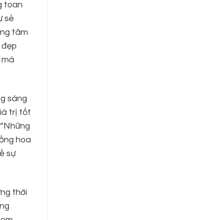
g toan
ự sẻ
ong tâm
ẻ đẹp
c mà
ng sáng
 trị tốt
n “Những
rồng hoa
ề sự
ng thời
ông
khom