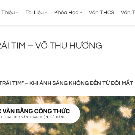
i Thiệu
Tài Liệu
Khóa Học
Văn THCS
Văn 
ÁI TIM – VÕ THU HƯƠNG
ÁI TIM” – KHI ÁNH SÁNG KHÔNG ĐẾN TỪ ĐÔI MẮT