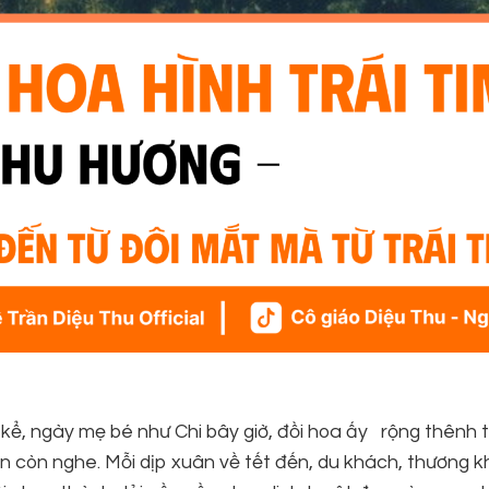
ẹ kể, ngày mẹ bé như Chi bây giờ, đồi hoa ấy rộng thênh 
 còn nghe. Mỗi dịp xuân về tết đến, du khách, thương k