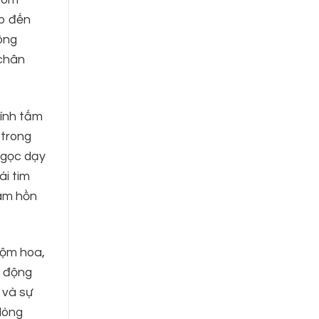
ẹp đến
ông
 chân
hính tấm
 trong
Ngọc dạy
ái tim
tâm hồn
rộm hoa,
h động
 và sự
 lòng