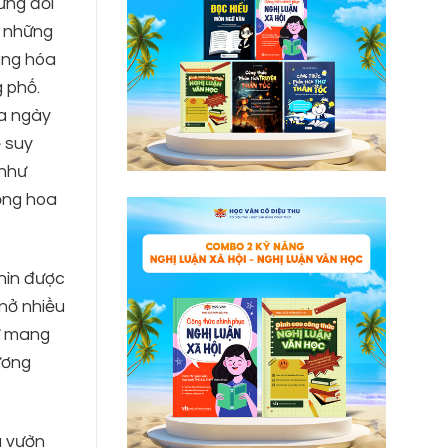
ưng đồi
… những
àng hóa
g phố.
ba ngày
 suy
 như
ồng hoa
hìn được
nở nhiều
ư mang
ương
a vườn