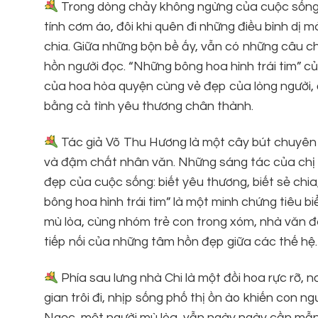
Trong dòng chảy không ngừng của cuộc sống h
tính cơm áo, đôi khi quên đi những điều bình dị m
chia. Giữa những bộn bề ấy, vẫn có những câu 
hồn người đọc. “Những bông hoa hình trái tim” c
của hoa hòa quyện cùng vẻ đẹp của lòng người, 
bằng cả tình yêu thương chân thành.
Tác giả Võ Thu Hương là một cây bút chuyên vi
và đậm chất nhân văn. Những sáng tác của chị th
đẹp của cuộc sống: biết yêu thương, biết sẻ chia
bông hoa hình trái tim” là một minh chứng tiêu 
mù lòa, cùng nhóm trẻ con trong xóm, nhà văn 
tiếp nối của những tâm hồn đẹp giữa các thế hệ.
Phía sau lưng nhà Chi là một đồi hoa rực rỡ, 
gian trôi đi, nhịp sống phố thị ồn ào khiến con n
Ngọc, một người mù lòa, vẫn ngày ngày cần mẫ