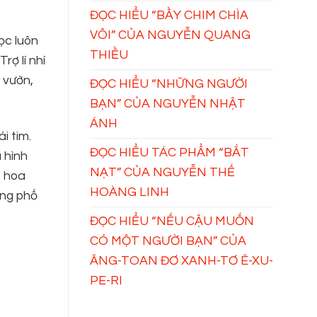
ĐỌC HIỂU “BẦY CHIM CHÌA
VÔI” CỦA NGUYỄN QUANG
ọc luôn
THIỀU
rợ lí nhí
c vườn,
ĐỌC HIỂU “NHỮNG NGƯỜI
BẠN” CỦA NGUYỄN NHẬT
ÁNH
i tim.
ĐỌC HIỂU TÁC PHẨM “BẮT
 hình
NẠT” CỦA NGUYỄN THẾ
, hoa
HOÀNG LINH
òng phố
ĐỌC HIỂU “NẾU CẬU MUỐN
CÓ MỘT NGƯỜI BẠN” CỦA
ĂNG-TOAN ĐƠ XANH-TƠ Ê-XU-
PE-RI