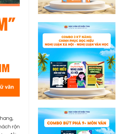
thang,
hách rộn