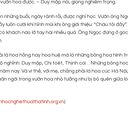
vườn hoa được. – Duy mập nói, giọng nghiêm trọng.
n những buổi, ngày rảnh rỗi, được nghỉ học. Vườn ông Ng
y luôn cười khì hỉnh mũi khi ông giới thiệu: “Cháu tôi đấy”. T
lúc có khách nào lỡ tay hái nhiều quá. Ông Ngọc đứng ở gó
.
 là hoa hồng hay hoa huệ mà là những bông hoa hình trá
ngộ nghĩnh: Duy mập, Chi toét, Thịnh còi… Những bông hoa
 năm nay. Và vì thế, với mẹ, chẳng phải là hoa cúc Hà Nội
ân ngời trong vườn hoa nhỏ tưởng như bị bỏ quên giữa l
nhocnghethuathatinh.org.vn
)