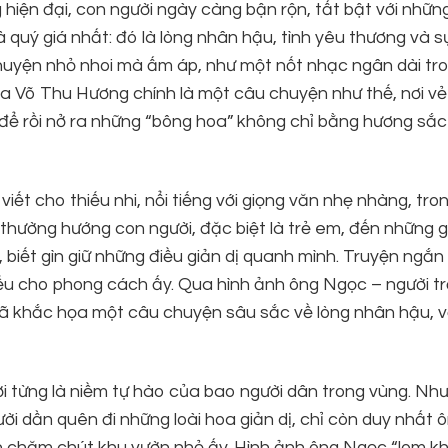
iện đại, con người ngày càng bận rộn, tất bật với nhữn
à quý giá nhất: đó là lòng nhân hậu, tình yêu thương và s
chuyện nhỏ nhoi mà ấm áp, như một nốt nhạc ngân dài tr
ủa Võ Thu Hương chính là một câu chuyện như thế, nơi v
để rồi nở ra những “bông hoa” không chỉ bằng hương sắ
ết cho thiếu nhi, nổi tiếng với giọng văn nhẹ nhàng, tro
ường hướng con người, đặc biệt là trẻ em, đến những giá
, biết gìn giữ những điều giản dị quanh mình. Truyện ngắ
biểu cho phong cách ấy. Qua hình ảnh ông Ngọc – người t
đã khắc họa một câu chuyện sâu sắc về lòng nhân hậu, v
nơi từng là niềm tự hào của bao người dân trong vùng. Như
gười dần quên đi những loài hoa giản dị, chỉ còn duy nhất 
n chăm chút khu vườn nhỏ ấy. Hình ảnh ông Ngọc “lom 