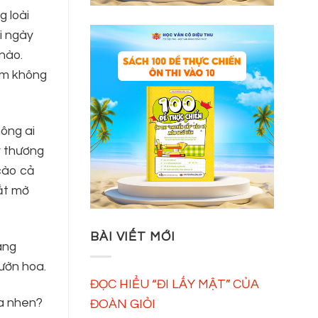
g loài
i ngày
nào.
đám không
ông ai
y thương
 cào cả
ắt mờ
BÀI VIẾT MỚI
ang
ườn hoa.
ĐỌC HIỂU “ĐI LẤY MẬT” CỦA
a nhen?
ĐOÀN GIỎI