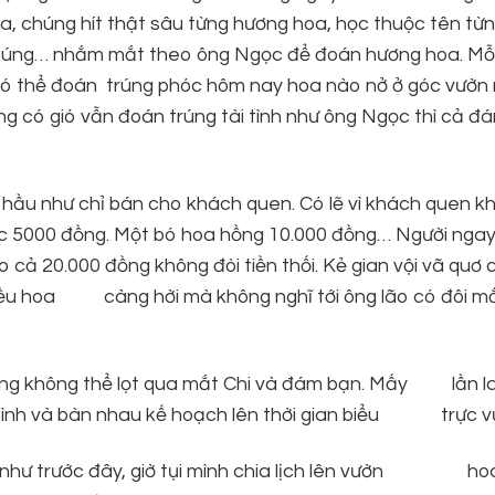
a, chúng hít thật sâu từng hương hoa, học thuộc tên từn
, chúng… nhắm mắt theo ông Ngọc để đoán hương hoa. Mỗ
 có thể đoán trúng phóc hôm nay hoa nào nở ở góc vườn 
ng có gió vẫn đoán trúng tài tình như ông Ngọc thì cả 
 hầu như chỉ bán cho khách quen. Có lẽ vì khách quen kh
úc 5000 đồng. Một bó hoa hồng 10.000 đồng… Người nga
ào cả 20.000 đồng không đòi tiền thối. Kẻ gian vội vã quơ
nhiều hoa càng hời mà không nghĩ tới ông lão có đôi m
ưng không thể lọt qua mắt Chi và đám bạn. Mấy lần l
bình và bàn nhau kế hoạch lên thời gian biểu trực v
g như trước đây, giờ tụi mình chia lịch lên vườn ho