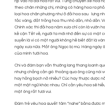
rịp vào ra đồi hoa rất vui. Từng chuyến xe hoa n
theo chân những chị, những cô hàng hoa ra phố
loại hoa chân phương như ở đồi hoa sau lưng nh
tấc vàng, đất trồng hoa thu nhỏ dần, nhỏ dần. Vậy
Chính xác thì đồi hoa năm xưa chỉ còn là vườn 
kề cận Tết về, người ta mới nhớ đến sự có mặt 
suyển là vì có một người không hề biết đất là v
ngày xưa nữa. Mắt ông Ngọc bị mù. Hàng ngày ô
của mình tưới hoa.
Chi và đám bạn vẫn thường lang thang loanh qu
nhưng chẳng cần gió thoảng qua ông cũng nói v
hay hồng bạch nở nhiều? Cúc hay thược dược n
một mật ngữ khác nhau. Chỉ cần yêu hoa sẽ hiểu
mặt ông rất tươi vui.
Đám trẻ yêu hoa quyết tâm “nghe” bằng được m