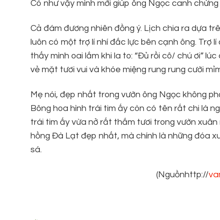
Có như vậy mình mới giúp ông Ngọc canh chừng 
Cả đám đương nhiên đồng ý. Lịch chia ra dựa trê
luôn có một trợ lí nhí đắc lực bên cạnh ông. Trợ lí ấ
thấy mình oai lắm khi la to: “Đủ rồi cô/ chú ơi” 
vẻ mặt tươi vui và khóe miệng rung rung cười mỉm
Mẹ nói, đẹp nhất trong vườn ông Ngọc không phải
Bông hoa hình trái tim ấy còn có tên rất chi là 
trái tim ấy vừa nở rất thắm tươi trong vườn xuân
hồng Đà Lạt đẹp nhất, mà chính là những đóa xu
sá.
(Nguồnhttp://
va