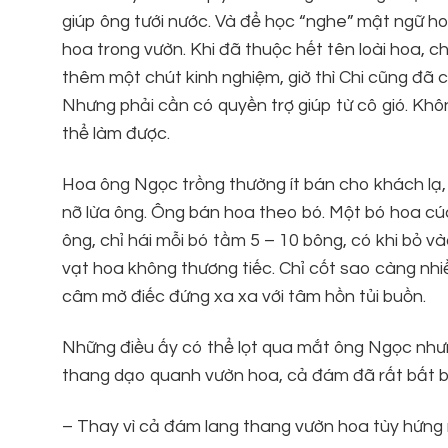
giúp ông tưới nước. Và để học “nghe” mật ngữ ho
hoa trong vườn. Khi đã thuộc hết tên loài hoa
thêm một chút kinh nghiệm, giờ thì Chi cũng đã
Nhưng phải cần có quyền trợ giúp từ cô gió. Khô
thể làm được.
Hoa ông Ngọc trồng thường ít bán cho khách lạ,
nỡ lừa ông. Ông bán hoa theo bó. Một bó hoa c
ông, chỉ hái mỗi bó tầm 5 – 10 bông, có khi bỏ v
vạt hoa không thương tiếc. Chỉ cốt sao càng 
câm mờ điếc đứng xa xa với tâm hồn tủi buồn.
Những điều ấy có thể lọt qua mắt ông Ngọc nh
thang dạo quanh vườn hoa, cả đám đã rất bất 
– Thay vì cả đám lang thang vườn hoa tùy hứn