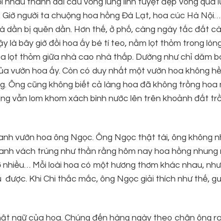
ối nhau thành dải cầu vồng lung linh tuyệt đẹp vòng qua l
. Giờ người ta chuộng hoa hồng Đà Lạt, hoa cúc Hà Nội
à dần bị quên dần. Hơn thế, ở phố, càng ngày tấc đất c
 là bây giờ đồi hoa ấy bé tí teo, nằm lọt thỏm trong lòn
hoa lọt thỏm giữa nhà cao nhà thấp. Dường như chỉ dăm 
của vườn hoa ấy. Còn có duy nhất một vườn hoa không hề
àng. Ông cũng không biết cả làng hoa đã không trồng hoa
ng vẫn lom khom xách bình nước lên trên khoảnh đất tr
anh vườn hoa ông Ngọc. Ông Ngọc thật tài, ông không n
anh vách trúng như thần rằng hôm nay hoa hồng nhung 
ở nhiều… Mỗi loài hoa có một hương thơm khác nhau, nh
 được. Khi Chi thắc mắc, ông Ngọc giải thích như thế, g
ật ngữ của hoa. Chúng đến hàng ngày theo chân ông r