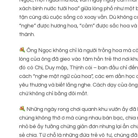
xách bình nước tưới hoa” giữa lòng phố như một 
tận cùng dù cuộc sống có xoay vần. Dù không cò
“nghe” được hương hoa, “cảm” được sắc hoa và s
thành.
Ông Ngọc không chỉ là người trồng hoa mà cò
lòng của ông đã gieo vào tâm hồn trẻ thơ nơi k
đó có Chi, Duy mập, Thịnh còi – ban đầu chỉ đến 
cách “nghe mật ngữ của hoa”, các em dần học đư
yêu thương và biết lắng nghe. Cách dạy của ông 
chứ không chỉ bằng đôi mắt.
Những ngày rong chơi quanh khu vườn ấy đã khi
chúng không thờ ơ mà cùng nhau bàn bạc, chia
nhỏ bé ấy tưởng chừng giản đơn nhưng lại ẩn chứa 
sẻ chia. Từ chỗ là những đứa trẻ vô tư, chúng đã 