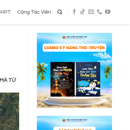
THPT
Cộng Tác Viên
 MÀ TỪ