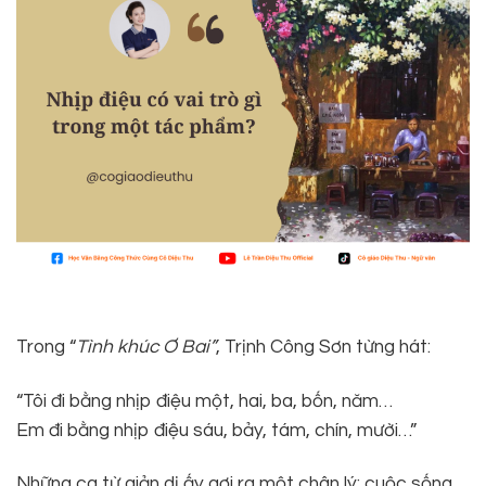
Trong “
Tình khúc Ơ Bai
”
, Trịnh Công Sơn từng hát:
“Tôi đi bằng nhịp điệu một, hai, ba, bốn, năm…
Em đi bằng nhịp điệu sáu, bảy, tám, chín, mười…”
Những ca từ giản dị ấy gợi ra một chân lý: cuộc sống