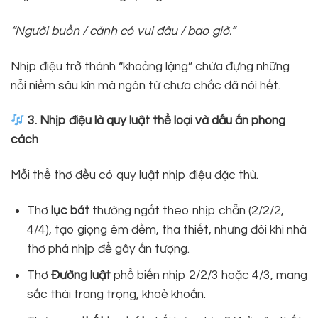
“Người buồn / cảnh có vui đâu / bao giờ.”
Nhịp điệu trở thành “khoảng lặng” chứa đựng những
nỗi niềm sâu kín mà ngôn từ chưa chắc đã nói hết.
3. Nhịp điệu là quy luật thể loại và dấu ấn phong
cách
Mỗi thể thơ đều có quy luật nhịp điệu đặc thù.
Thơ
lục bát
thường ngắt theo nhịp chẵn (2/2/2,
4/4), tạo giọng êm đềm, tha thiết, nhưng đôi khi nhà
thơ phá nhịp để gây ấn tượng.
Thơ
Đường luật
phổ biến nhịp 2/2/3 hoặc 4/3, mang
sắc thái trang trọng, khoẻ khoắn.