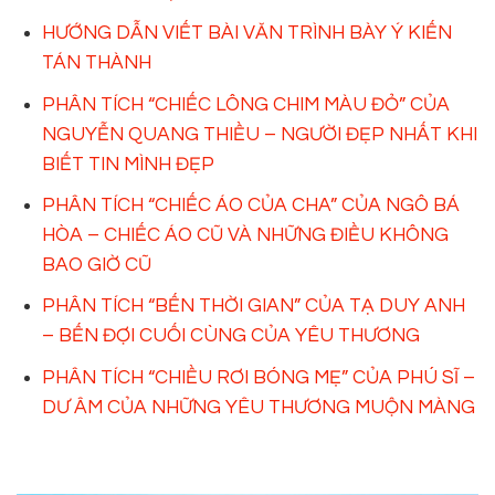
HƯỚNG DẪN VIẾT BÀI VĂN TRÌNH BÀY Ý KIẾN
TÁN THÀNH
PHÂN TÍCH “CHIẾC LÔNG CHIM MÀU ĐỎ” CỦA
NGUYỄN QUANG THIỀU – NGƯỜI ĐẸP NHẤT KHI
BIẾT TIN MÌNH ĐẸP
PHÂN TÍCH “CHIẾC ÁO CỦA CHA” CỦA NGÔ BÁ
HÒA – CHIẾC ÁO CŨ VÀ NHỮNG ĐIỀU KHÔNG
BAO GIỜ CŨ
PHÂN TÍCH “BẾN THỜI GIAN” CỦA TẠ DUY ANH
– BẾN ĐỢI CUỐI CÙNG CỦA YÊU THƯƠNG
PHÂN TÍCH “CHIỀU RƠI BÓNG MẸ” CỦA PHÚ SĨ –
DƯ ÂM CỦA NHỮNG YÊU THƯƠNG MUỘN MÀNG