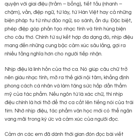
quyện với giai điệu (trầm – bổng), tiết tấu (nhanh –
chậm), vần, điệp ngữ, từ láy, từ Hán Việt hay cả những
biện pháp tu từ như đảo ngữ, so sánh, ẩn dụ. Đặc biệt,
phép điệp góp phần tạo nhạc tính và tính hùng biện
cho câu thơ. Chính từ sự kết hợp đa dạng đó, nhịp điệu
mang đến những cung bậc cảm xúc sâu lắng, gợi ra
nhiều tầng nghĩa hơn cho người tiếp nhận.
Nhịp điệu là linh hồn của thơ ca. Nó giúp câu chữ trở
nên giàu nhạc tính, mở ra thế giới nội tâm, khẳng định
phong cách cá nhân và làm tăng sức hấp dẫn thẩm
mỹ của tác phẩm. Nếu ngôn từ là xác chữ, thì nhịp
điệu chính là hơi thở để thơ ca cất lên tiếng nói của trái
tim. Nhờ nhịp điệu, tác phẩm văn học mới có thể ngân
vang mãi trong ký ức và cảm xúc của người đọc.
Cảm ơn các em đã dành thời gian đón đọc bài viết