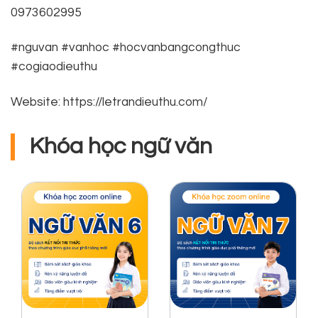
0973602995
#nguvan #vanhoc #hocvanbangcongthuc
#cogiaodieuthu
Website: https://letrandieuthu.com/
Khóa học ngữ văn