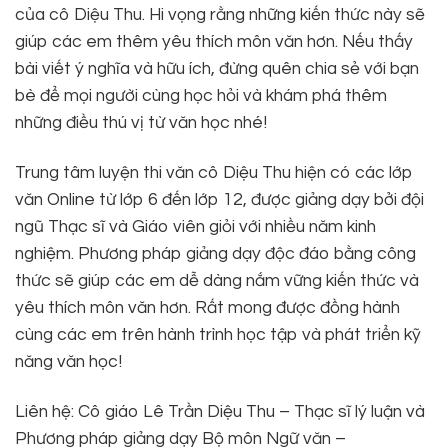
của cô Diệu Thu. Hi vọng rằng những kiến thức này sẽ
giúp các em thêm yêu thích môn văn hơn. Nếu thấy
bài viết ý nghĩa và hữu ích, đừng quên chia sẻ với bạn
bè để mọi người cùng học hỏi và khám phá thêm
những điều thú vị từ văn học nhé!
Trung tâm luyện thi văn cô Diệu Thu hiện có các lớp
văn Online từ lớp 6 đến lớp 12, được giảng dạy bởi đội
ngũ Thạc sĩ và Giáo viên giỏi với nhiều năm kinh
nghiệm. Phương pháp giảng dạy độc đáo bằng công
thức sẽ giúp các em dễ dàng nắm vững kiến thức và
yêu thích môn văn hơn. Rất mong được đồng hành
cùng các em trên hành trình học tập và phát triển kỹ
năng văn học!
Liên hệ: Cô giáo Lê Trần Diệu Thu – Thạc sĩ lý luận và
Phương pháp giảng dạy Bộ môn Ngữ văn –