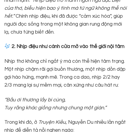
nhấn mạnh:
“Nhịp điệu trở thành ngôn ngữ đặc biệt
của thơ, biểu hiện bao ý tình mà từ ngữ không thể nói
hết.”
Chính nhịp điệu, khi đã được “cảm xúc hóa”, giúp
người đọc sống trong một không gian rung động mới
lạ, chưa từng biết đến.
2. Nhịp điệu như
cánh cửa mở vào thế giới nội tâm
Nhịp thơ không chỉ ngắt ý mà còn thể hiện tâm trạng.
Một nhịp chậm rãi gợi buồn thương, một nhịp dồn dập
gợi hào hứng, mạnh mẽ. Trong ca dao, nhịp 2/2 hay
2/3 mang lại sự mềm mại, cân xứng như câu hát ru:
“Bầu ơi thương lấy bí cùng,
Tuy rằng khác giống nhưng chung một giàn.”
Trong khi đó, ở
Truyện Kiều
, Nguyễn Du nhiều lần ngắt
nhịp để diễn tả nỗi nghẹn ngào: