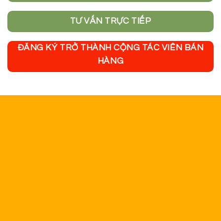
TƯ VẤN TRỰC TIẾP
ĐĂNG KÝ TRỞ THÀNH CỘNG TÁC VIÊN BÁN
HÀNG