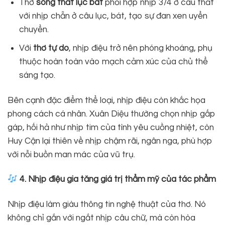
Thơ
song thất lục bát
phối hợp nhịp 3/4 ở câu thất
với nhịp chẵn ở câu lục, bát, tạo sự đan xen uyển
chuyển.
Với
thơ tự do
, nhịp điệu trở nên phóng khoáng, phụ
thuộc hoàn toàn vào mạch cảm xúc của chủ thể
sáng tạo.
Bên cạnh đặc điểm thể loại, nhịp điệu còn khắc họa
phong cách cá nhân. Xuân Diệu thường chọn nhịp gấp
gáp, hối hả như nhịp tim của tình yêu cuồng nhiệt, còn
Huy Cận lại thiên về nhịp chậm rãi, ngân nga, phù hợp
với nỗi buồn man mác của vũ trụ.
4. Nhịp điệu gia tăng giá trị thẩm mỹ của tác phẩm
Nhịp điệu làm giàu thông tin nghệ thuật của thơ. Nó
không chỉ gắn với ngắt nhịp câu chữ, mà còn hòa