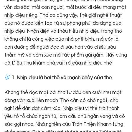
vốn đa sắc, mỗi con người, mỗi bước đi đều mang một
nhịp điệu riêng. Thơ ca cũng vậy, thế giới nghệ thuật
của nó được kiến tạo từ sự phong phú, đa dạng của
nhịp điệu. Nhận diện và thấu hiểu nhịp điệu trong thơ
không chỉ là công việc của nhà phê bình, mà còn là
con đường để người đọc đi sâu hơn vào chiều sâu
thẩm mỹ và cảm xúc mà tác phẩm gửi gắm. Hãy cùng
cô Diệu Thu khám phá vai trò của nhịp điệu nhé!
1. Nhịp điệu là hơi thở và mạch chảy của thơ
Không thể đọc một bài thơ từ đầu đến cuối như một
dòng văn xuôi liền mạch. Thơ cần có chỗ ngắt, chỗ
nghỉ để dẫn dắt cảm xúc. Nhịp điệu vì thế trở thành
yếu tố tổ chức ngôn từ, làm câu chữ ngân vang và có
sức gợi nhạc. Nhà nghiên cứu Trần Thiện Khanh từng