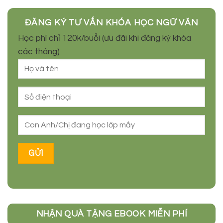
ĐĂNG KÝ TƯ VẤN KHÓA HỌC NGỮ VĂN
Học phí chỉ 120k/buổi (ưu đãi khi đăng ký khóa
các tháng)
NHẬN QUÀ TẶNG EBOOK MIỄN PHÍ