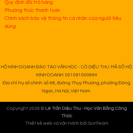
Quy định đổi trả hàng
Phương thức thanh toán
Chính sách bảo vệ thông tin cá nhân của người tiêu
dùng
HỘ KINH DOANH ĐÀO TẠO VĂN HỌC - CÔ DIỆU THU. MÃ SỐ HỘ
KINH DOANH: 001091000694
Địa chỉ trụ sở chính: số 68, đường Thụy Phương, phường Đông
Ngạc, Hà Nội, Việt Nam.
Copyright 2026 ©
Lê Trần Diệu Thu - Học Văn Bằng Công
Thức
Thiết kế web và vận hành bởi
GonTeam