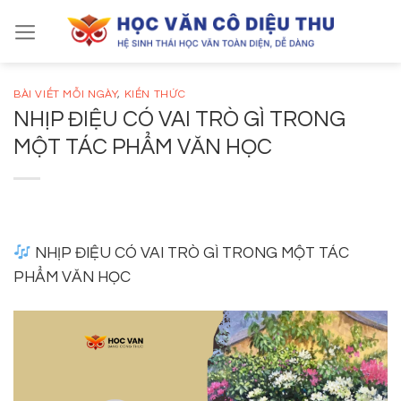
Skip
to
content
BÀI VIẾT MỖI NGÀY
,
KIẾN THỨC
NHỊP ĐIỆU CÓ VAI TRÒ GÌ TRONG
MỘT TÁC PHẨM VĂN HỌC
NHỊP ĐIỆU CÓ VAI TRÒ GÌ TRONG MỘT TÁC
PHẨM VĂN HỌC