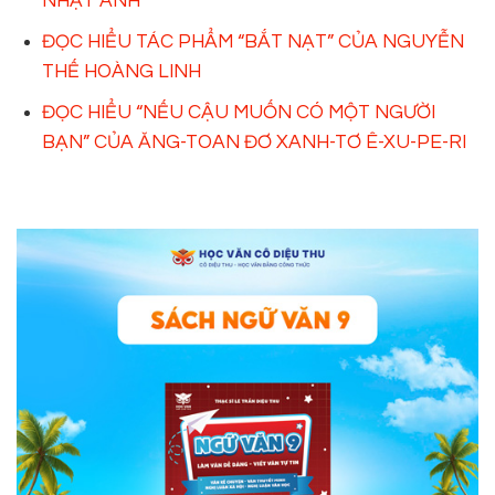
NHẬT ÁNH
ĐỌC HIỂU TÁC PHẨM “BẮT NẠT” CỦA NGUYỄN
THẾ HOÀNG LINH
ĐỌC HIỂU “NẾU CẬU MUỐN CÓ MỘT NGƯỜI
BẠN” CỦA ĂNG-TOAN ĐƠ XANH-TƠ Ê-XU-PE-RI