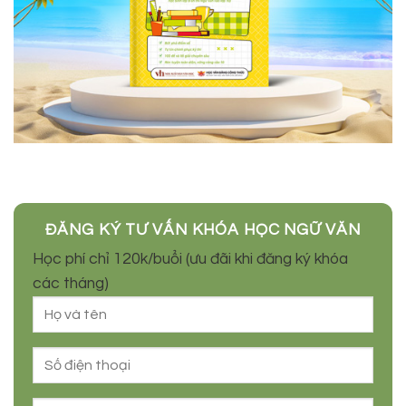
ĐĂNG KÝ TƯ VẤN KHÓA HỌC NGỮ VĂN
Học phí chỉ 120k/buổi (ưu đãi khi đăng ký khóa
các tháng)