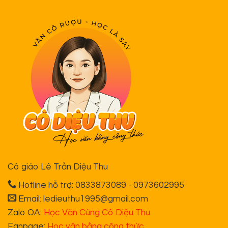
Cô giáo Lê Trần Diệu Thu
Hotline hỗ trợ: 0833873089 - 0973602995
Email: ledieuthu1995@gmail.com
Zalo OA:
Học Văn Cùng Cô Diệu Thu
Fanpage:
Học văn bằng công thức