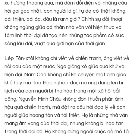
xu hướng thoáng qua, mà dám đối diện với những câu
hỏi gai góc nhất, con người là gì, tự do có thật không,
cái thiện, cái ác, đâu là ranh giới? Chính sự đối thoại
không ngừng giữa cá nhân nhà văn với hiện thực và
tâm linh thời đại đã tạo nên những tác phẩm có sức
sống lâu dài, vượt qua giới hạn của thời gian.
Lép Tôn-xtôi không chỉ viết về chiến tranh, ông viết về
nỗi đau của một nước Nga giằng xé giữa quá khứ và
hiện đại. Nam Cao không chỉ kể chuyện một anh giáo
khổ hay một lão Hạc nghèo đói, mà ông dựng lên bi
kịch của con người bị tha hóa trong một xã hội bất
công. Nguyễn Minh Châu không đơn thuần phản ánh
hậu quả chiến tranh, mà đặt ra câu hỏi đạo lý về con
người giữa hoang tàn và tái thiết. Họ là những nhà văn
mang âm vang của thời đại, nhưng không bị hòa tan
trong thời đại đó. Họ không đứng ngoài cuộc để mô tả,