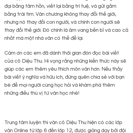
đại bằng tâm hồn, viết lại bằng trí tuệ, và gửi gắm
bằng trái tim. Văn chương không thay đổi thế giới,
nhưng nó thay đổi con người, và chính con người sẽ
thay đổi thế giới. Đó chính là âm vang bền bỉ và cao cả
nhất mà một nhà văn có thể để lại.
Cảm ơn các em đã dành thời gian đón đọc bài viết
của cô Diệu Thu. Hi vọng rằng những kiến thức này sẽ
giúp các em thêm yêu thích môn văn hơn. Nếu thấy
bài viết ý nghĩa và hữu ích, đừng quên chia sẻ với bạn
bè để mọi người cùng học hỏi và khám phá thêm
những điều thú vị từ văn học nhé!
Trung tâm luyện thi văn cô Diệu Thu hiện có các lớp
văn Online từ lớp 6 đến lớp 12, được giảng dạy bởi đội