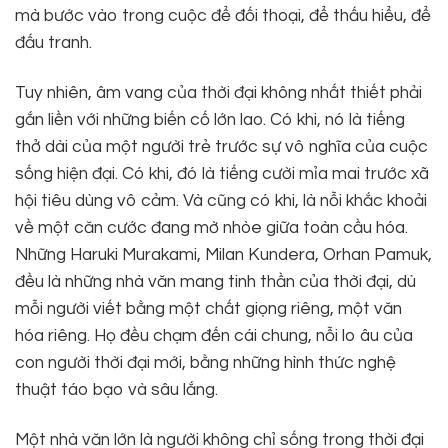
mà bước vào trong cuộc để đối thoại, để thấu hiểu, để
đấu tranh.
Tuy nhiên, âm vang của thời đại không nhất thiết phải
gắn liền với những biến cố lớn lao. Có khi, nó là tiếng
thở dài của một người trẻ trước sự vô nghĩa của cuộc
sống hiện đại. Có khi, đó là tiếng cười mỉa mai trước xã
hội tiêu dùng vô cảm. Và cũng có khi, là nỗi khắc khoải
về một căn cước đang mờ nhòe giữa toàn cầu hóa.
Những Haruki Murakami, Milan Kundera, Orhan Pamuk,
đều là những nhà văn mang tinh thần của thời đại, dù
mỗi người viết bằng một chất giọng riêng, một văn
hóa riêng. Họ đều chạm đến cái chung, nỗi lo âu của
con người thời đại mới, bằng những hình thức nghệ
thuật táo bạo và sâu lắng.
Một nhà văn lớn là người không chỉ sống trong thời đại