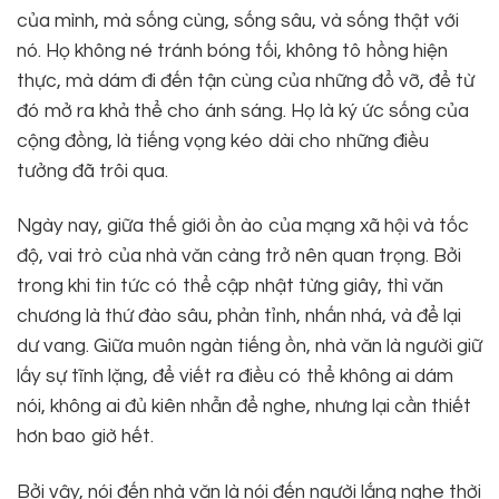
của mình, mà sống cùng, sống sâu, và sống thật với
nó. Họ không né tránh bóng tối, không tô hồng hiện
thực, mà dám đi đến tận cùng của những đổ vỡ, để từ
đó mở ra khả thể cho ánh sáng. Họ là ký ức sống của
cộng đồng, là tiếng vọng kéo dài cho những điều
tưởng đã trôi qua.
Ngày nay, giữa thế giới ồn ào của mạng xã hội và tốc
độ, vai trò của nhà văn càng trở nên quan trọng. Bởi
trong khi tin tức có thể cập nhật từng giây, thì văn
chương là thứ đào sâu, phản tỉnh, nhấn nhá, và để lại
dư vang. Giữa muôn ngàn tiếng ồn, nhà văn là người giữ
lấy sự tĩnh lặng, để viết ra điều có thể không ai dám
nói, không ai đủ kiên nhẫn để nghe, nhưng lại cần thiết
hơn bao giờ hết.
Bởi vậy, nói đến nhà văn là nói đến người lắng nghe thời