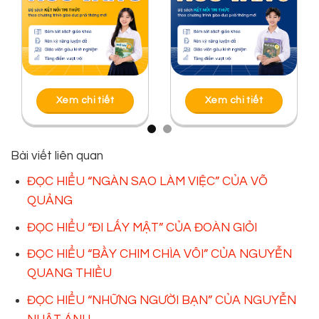
Xem chi tiết
Xem chi tiết
Bài viết liên quan
ĐỌC HIỂU “NGÀN SAO LÀM VIỆC” CỦA VÕ
QUẢNG
ĐỌC HIỂU “ĐI LẤY MẬT” CỦA ĐOÀN GIỎI
ĐỌC HIỂU “BẦY CHIM CHÌA VÔI” CỦA NGUYỄN
QUANG THIỀU
ĐỌC HIỂU “NHỮNG NGƯỜI BẠN” CỦA NGUYỄN