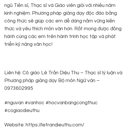
ngũ Tiến sĩ, Thạc sĩ và Giáo viên giỏi với nhiều năm
kinh nghiệm. Phương pháp giảng dạy độc đáo bằng
công thức sẽ giúp các em dễ dàng nắm vững kiến
thức và yêu thích môn văn hơn. Rất mong được đồng
hành cùng các em trên hành trình học tập và phát
triển kỹ năng văn học!
Liên hệ: Cô giáo Lê Trần Diệu Thu – Thạc sĩ lý luận và
Phương pháp giảng dạy Bộ môn Ngữ văn –
0973602995
#nguvan #vanhoc #hocvanbangcongthuc
#cogiaodieuthu
Website: https://letrandieuthu.com/