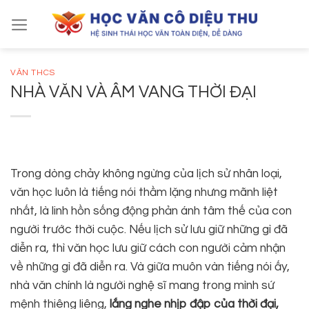
Skip
to
content
VĂN THCS
NHÀ VĂN VÀ ÂM VANG THỜI ĐẠI
Trong dòng chảy không ngừng của lịch sử nhân loại,
văn học luôn là tiếng nói thầm lặng nhưng mãnh liệt
nhất, là linh hồn sống động phản ánh tâm thế của con
người trước thời cuộc. Nếu lịch sử lưu giữ những gì đã
diễn ra, thì văn học lưu giữ cách con người cảm nhận
về những gì đã diễn ra. Và giữa muôn vàn tiếng nói ấy,
nhà văn chính là người nghệ sĩ mang trong mình sứ
mệnh thiêng liêng,
lắng nghe nhịp đập của thời đại,