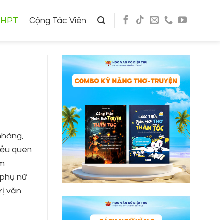
THPT
Cộng Tác Viên
nhàng,
Kiều quen
ảm
 phụ nữ
rị văn