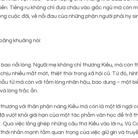
 kiến. Tiếng ru không chỉ đưa cháu vào giấc ngủ mà còn 
g cuộc đời, về nỗi đau của những phận người phải hy sin
bâng khuâng nói:
 bao nỗi lòng. Người mẹ không chỉ thương Kiều, mà còn t
ịu nhiều mất mát, thiệt thòi trong xã hội cũ. Từ đó, hìn
 mẫu tử mà còn với tấm lòng nhân hậu, bao dung – một b
và lòng trắc ẩn.
ảm thương với thân phận nàng Kiều mà còn là một lời ngợi 
ã vượt khỏi giới hạn của một tác phẩm văn học để trở t
. Qua việc lồng ghép những câu thơ Kiều vào lời ru, Vũ 
thời nhấn mạnh tầm quan trọng của việc giữ gìn và truyề