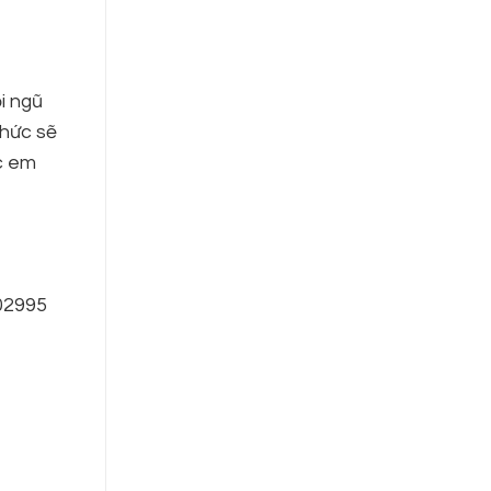
i ngũ
thức sẽ
c em
602995