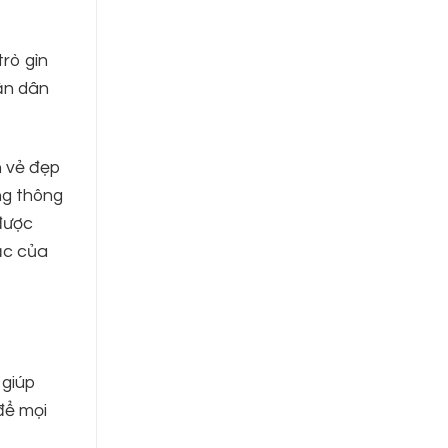
trò gìn
hần dân
n vẻ đẹp
ng thông
 được
ắc của
 giúp
để mọi