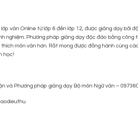
lớp văn Online từ lớp 6 đến lớp 12, được giảng dạy bởi độ
m kinh nghiệm. Phương pháp giảng dạy độc đáo bằng công 
u thích môn văn hơn. Rất mong được đồng hành cùng cá
n học!
ý luận và Phương pháp giảng dạy Bộ môn Ngữ văn – 0973
aodieuthu