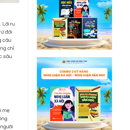
 Lời ru
từ đời
g câu
ông chỉ
c sâu
ời mẹ
hông
 người