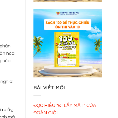
 phản
văn hóa
g của
 nghĩa:
BÀI VIẾT MỚI
ĐỌC HIỂU “ĐI LẤY MẬT” CỦA
 ru ấy,
ĐOÀN GIỎI
hạnh mà