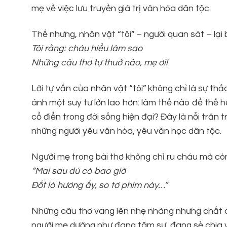
mẹ về việc lưu truyền giá trị văn hóa dân tộc.
Thế nhưng, nhân vật “tôi” – người quan sát – lại
Tôi rằng: cháu hiểu làm sao
Những câu thơ tự thuở nào, mẹ ơi!
Lời tự vấn của nhân vật “tôi” không chỉ là sự 
ánh một suy tư lớn lao hơn: làm thế nào để thế h
cổ điển trong đời sống hiện đại? Đây là nỗi trăn
những người yêu văn hóa, yêu văn học dân tộc.
Người mẹ trong bài thơ không chỉ ru cháu mà còn
“Mai sau dù có bao giờ
Đốt lò hương ấy, so tơ phím này…”
Những câu thơ vang lên nhẹ nhàng nhưng chất ch
người mẹ dường như đang tâm sự, đang sẻ chia 