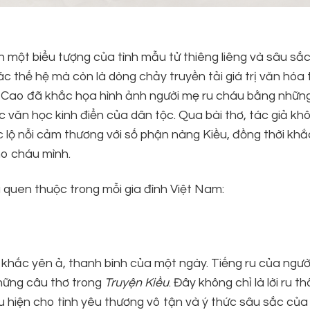
h một biểu tượng của tình mẫu tử thiêng liêng và sâu sắc.
c thế hệ mà còn là dòng chảy truyền tải giá trị văn hóa 
ũ Cao đã khắc họa hình ảnh người mẹ ru cháu bằng nhữn
 văn học kinh điển của dân tộc. Qua bài thơ, tác giả kh
 lộ nỗi cảm thương với số phận nàng Kiều, đồng thời khắ
ho cháu mình.
quen thuộc trong mỗi gia đình Việt Nam:
i khắc yên ả, thanh bình của một ngày. Tiếng ru của ngư
những câu thơ trong
Truyện Kiều
. Đây không chỉ là lời ru t
 hiện cho tình yêu thương vô tận và ý thức sâu sắc của