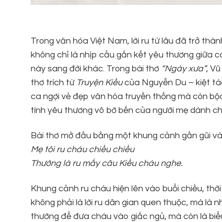
Trong văn hóa Việt Nam, lời ru từ lâu đã trở thàn
không chỉ là nhịp cầu gắn kết yêu thương giữa cá
này sang đời khác. Trong bài thơ
“Ngày xưa”
, V
thơ trích từ
Truyện Kiều
của Nguyễn Du – kiệt tác
ca ngợi vẻ đẹp văn hóa truyền thống mà còn bộc
tình yêu thương vô bờ bến của người mẹ dành c
Bài thơ mở đầu bằng một khung cảnh gần gũi và 
Mẹ tôi ru cháu chiều chiều
Thường là ru mấy câu Kiều cháu nghe.
Khung cảnh ru cháu hiện lên vào buổi chiều, thờ
không phải là lời ru dân gian quen thuộc, mà là 
thường để đưa cháu vào giấc ngủ, mà còn là biểu