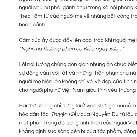
người phụ nữ phải gánh chịu trong xã hội phong
theo tâm tư của người mẹ về những bất công tron
hoàn cảnh.
Cảm xúc ấy được đẩy lên cao trào khi người mẹ 
“Nghĩ mà thương phận cô Kiều ngày xưa…”
Lời nói tưởng chừng đơn giản nhưng ẩn chứa biết
sự đồng cảm với tất cả những thân phận phụ nữ ch
người mẹ hiện lên không chỉ với vẻ đẹp của tình
cho người phụ nữ Việt Nam giàu tình yêu thương 
Bài thơ không chỉ dừng lại ở việc khơi gợi nỗi c
hóa dân tộc.
Truyện Kiều
của Nguyễn Du từ lâu đ
một phần trong đời sống tinh thần của người Việt
khẳng định sức sống bền bỉ của tác phẩm, đồng 