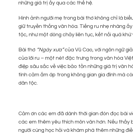
những giá trị ấy qua các thế hệ.
Hình ảnh người mẹ trong bài thơ không chỉ là biể
giữ truyền thống văn hóa. Tiếng ru nhẹ nhàng ấy
tộc, như một dòng chảy liên tục, kết nối quá khứ v
Bài thơ
“Ngày xưa”
của Vũ Cao, với ngôn ngữ giản
của lời ru – một nét đặc trưng trong văn hóa V
điệp sâu sắc về việc bảo tồn những giá trị văn 
tình cảm ấm áp trong không gian gia đình mà cò
dân tộc.
Cảm ơn các em đã dành thời gian đón đọc bài viế
các em thêm yêu thích môn văn hơn. Nếu thấy bài
người cùng học hỏi và khám phá thêm những điều