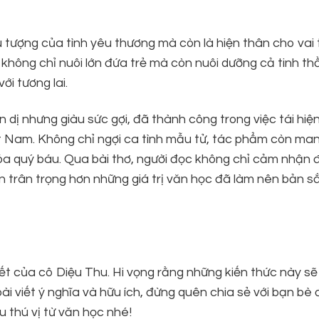
u tượng của tình yêu thương mà còn là hiện thân cho vai 
 không chỉ nuôi lớn đứa trẻ mà còn nuôi dưỡng cả tinh t
ới tương lai.
 dị nhưng giàu sức gợi, đã thành công trong việc tái hiệ
iệt Nam. Không chỉ ngợi ca tình mẫu tử, tác phẩm còn ma
hóa quý báu. Qua bài thơ, người đọc không chỉ cảm nhận
n trân trọng hơn những giá trị văn học đã làm nên bản s
t của cô Diệu Thu. Hi vọng rằng những kiến thức này sẽ
 viết ý nghĩa và hữu ích, đừng quên chia sẻ với bạn bè 
 thú vị từ văn học nhé!