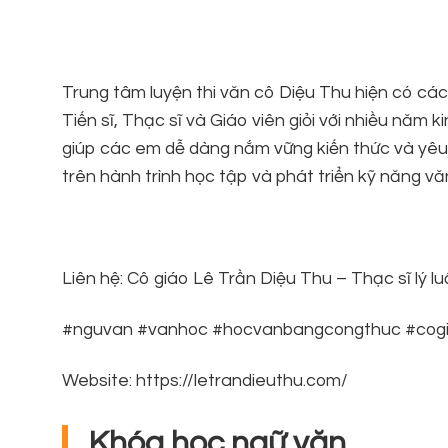
Trung tâm luyện thi văn cô Diệu Thu hiện có các 
Tiến sĩ, Thạc sĩ và Giáo viên giỏi với nhiều nă
giúp các em dễ dàng nắm vững kiến thức và yê
trên hành trình học tập và phát triển kỹ năng vă
Liên hệ: Cô giáo Lê Trần Diệu Thu – Thạc sĩ l
#nguvan #vanhoc #hocvanbangcongthuc #cogi
Website: https://letrandieuthu.com/
Khóa học ngữ văn