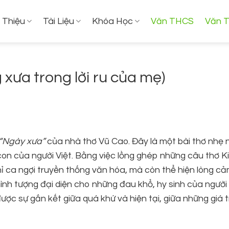
i Thiệu
Tài Liệu
Khóa Học
Văn THCS
Văn 
ưa trong lời ru của mẹ)
“Ngày xưa”
của nhà thơ Vũ Cao. Đây là một bài thơ nhẹ 
 con của người Việt. Bằng việc lồng ghép những câu thơ 
hỉ ca ngợi truyền thống văn hóa, mà còn thể hiện lòng c
ình tượng đại diện cho những đau khổ, hy sinh của người
ược sự gắn kết giữa quá khứ và hiện tại, giữa những giá t