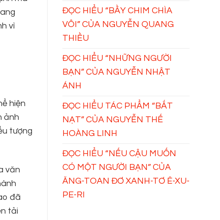
ĐỌC HIỂU “BẦY CHIM CHÌA
mang
VÔI” CỦA NGUYỄN QUANG
h vì
THIỀU
ĐỌC HIỂU “NHỮNG NGƯỜI
BẠN” CỦA NGUYỄN NHẬT
ÁNH
hể hiện
ĐỌC HIỂU TÁC PHẨM “BẮT
h ảnh
NẠT” CỦA NGUYỄN THẾ
iểu tượng
HOÀNG LINH
ĐỌC HIỂU “NẾU CẬU MUỐN
CÓ MỘT NGƯỜI BẠN” CỦA
ca văn
ĂNG-TOAN ĐƠ XANH-TƠ Ê-XU-
hành
PE-RI
Cao đã
n tải