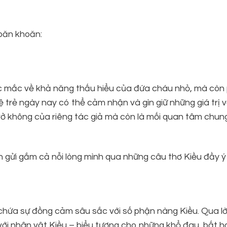
 băn khoăn:
thắc mắc về khả năng thấu hiểu của đứa cháu nhỏ, mà còn
ệ trẻ ngày nay có thể cảm nhận và gìn giữ những giá trị 
 trở không của riêng tác giả mà còn là mối quan tâm chun
 gửi gắm cả nỗi lòng mình qua những câu thơ Kiều đầy ý
ứa sự đồng cảm sâu sắc với số phận nàng Kiều. Qua lời
với nhân vật Kiều – biểu tượng cho những khổ đau, bất 