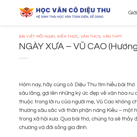
Skip
to
Giớ
content
BÀI VIẾT MỖI NGÀY
,
KIẾN THỨC
,
VĂN THCS
,
VĂN THPT
NGÀY XƯA – VŨ CAO (Hương x
Hôm nay, hãy cùng cô Diệu Thu tìm hiểu bài thơ
sâu lắng, gợi lên những ký ức đẹp về văn hóa ru
thuộc trong lời ru của người mẹ, Vũ Cao không c
thương sâu sắc với thân phận nàng Kiều – một h
trong xã hội xưa. Qua bài thơ, chúng ta sẽ thấy đ
chương và đời sống gia đình.