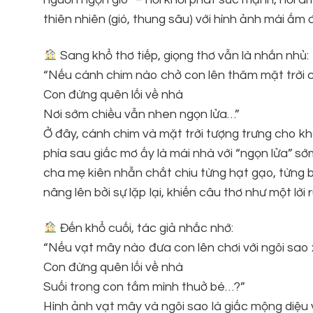
thiên nhiên (gió, thung sâu) với hình ảnh mái ấm
Sang khổ thơ tiếp, giọng thơ vẫn là nhắn nhủ:
“Nếu cánh chim nào chở con lên thăm mặt trời 
Con đừng quên lối về nhà
Nơi sớm chiều vẫn nhen ngọn lửa…”
Ở đây, cánh chim và mặt trời tượng trưng cho k
phía sau giấc mơ ấy là mái nhà với “ngọn lửa” sớ
cha mẹ kiên nhẫn chắt chiu từng hạt gạo, từng 
nâng lên bởi sự lặp lại, khiến câu thơ như một lời 
Đến khổ cuối, tác giả nhắc nhớ:
“Nếu vạt mây nào đưa con lên chơi với ngôi sao
Con đừng quên lối về nhà
Suối trong con tắm mình thuở bé…?”
Hình ảnh vạt mây và ngôi sao là giấc mộng diệu v