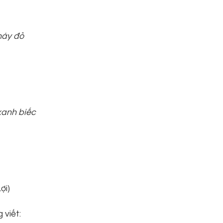
háy đỏ
xanh biếc
ợi)
 viết: