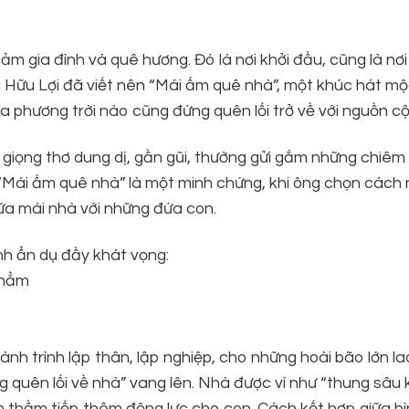
m gia đình và quê hương. Đó là nơi khởi đầu, cũng là nơ
g Hữu Lợi đã viết nên “Mái ấm quê nhà”, một khúc hát m
phương trời nào cũng đừng quên lối trở về với nguồn cội
 giọng thơ dung dị, gần gũi, thường gửi gắm những chiê
 “Mái ấm quê nhà” là một minh chứng, khi ông chọn cách 
iữa mái nhà với những đứa con.
nh ẩn dụ đầy khát vọng:
thẳm
ành trình lập thân, lập nghiệp, cho những hoài bão lớn l
g quên lối về nhà” vang lên. Nhà được ví như “thung sâu 
m thầm tiếp thêm động lực cho con. Cách kết hợp giữa h