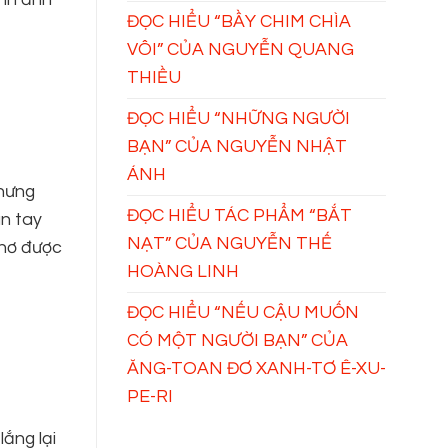
ĐỌC HIỂU “BẦY CHIM CHÌA
VÔI” CỦA NGUYỄN QUANG
THIỀU
ĐỌC HIỂU “NHỮNG NGƯỜI
BẠN” CỦA NGUYỄN NHẬT
ÁNH
Nhưng
ĐỌC HIỂU TÁC PHẨM “BẮT
àn tay
NẠT” CỦA NGUYỄN THẾ
thơ được
HOÀNG LINH
ĐỌC HIỂU “NẾU CẬU MUỐN
CÓ MỘT NGƯỜI BẠN” CỦA
ĂNG-TOAN ĐƠ XANH-TƠ Ê-XU-
PE-RI
ắng lại