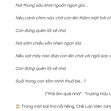
Nơi thung sâu khơi nguồn ngọn gió…
Nếu cánh chim nào chở con lên thăm mặt trời c
Con đừng quên lối về nhà
Nơi sớm chiều vẫn nhen ngọn lửa
Nếu vạt mây nào đưa con lên chơi với ngôi sao 
Con đừng quên lối về nhà
Suối trong con tắm mình thuở bé…?
(“Mái ấm quê nhà”- Trương Hữu L
Trong một bài thơ nổi tiếng, Chế Lan Viên từng