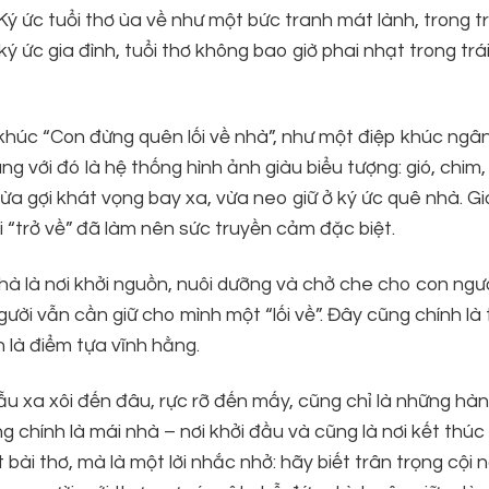
Ký ức tuổi thơ ùa về như một bức tranh mát lành, trong t
 ức gia đình, tuổi thơ không bao giờ phai nhạt trong trái
 khúc “Con đừng quên lối về nhà”, như một điệp khúc ngâ
 với đó là hệ thống hình ảnh giàu biểu tượng: gió, chim,
 vừa gợi khát vọng bay xa, vừa neo giữ ở ký ức quê nhà. G
ái “trở về” đã làm nên sức truyền cảm đặc biệt.
hà là nơi khởi nguồn, nuôi dưỡng và chở che cho con ngư
ời vẫn cần giữ cho mình một “lối về”. Đây cũng chính là
n là điểm tựa vĩnh hằng.
u xa xôi đến đâu, rực rỡ đến mấy, cũng chỉ là những hàn
ng chính là mái nhà – nơi khởi đầu và cũng là nơi kết thú
bài thơ, mà là một lời nhắc nhở: hãy biết trân trọng cội 