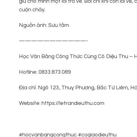
giữ cho mình một lối trở về. Bởi chỉ khi còn lối v
cuộn chảy.
Nguồn ảnh: Sưu tầm
———————————-
Học Văn Bằng Công Thức Cùng Cô Diệu Thu – H
Hotline: 0833.873.089
Địa chỉ: Ngõ 123, Thuỵ Phương, Bắc Từ Liêm, Hà
Website: https://letrandieuthu.com
#hocvanbangcongthuc #cogiaodieuthu