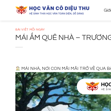
Skip
to
Giớ
content
BÀI VIẾT MỖI NGÀY
MÁI ẤM QUÊ NHÀ – TRƯƠNG
MÁI NHÀ, NƠI CON MÃI MÃI TRỞ VỀ QUA 