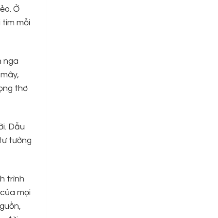
rẻo. Ở
 tim mỗi
n nga
 mây,
iọng thơ
ời. Dẫu
 tư tưởng
h trình
c của mọi
nguồn,