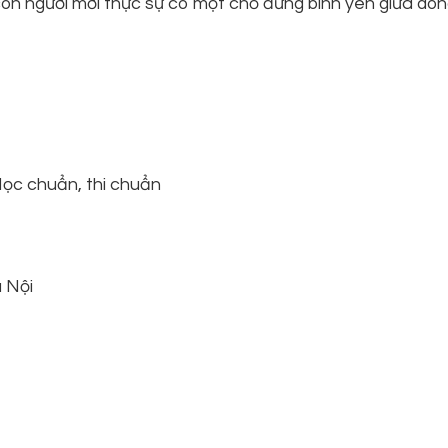
ề, con người mới thực sự có một chỗ đứng bình yên giữa dòn
ọc chuẩn, thi chuẩn
 Nội