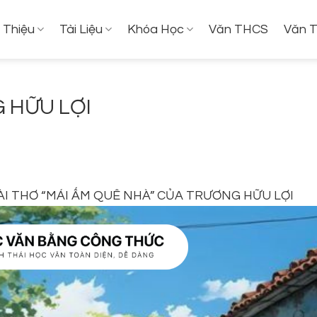
i Thiệu
Tài Liệu
Khóa Học
Văn THCS
Văn 
 HỮU LỢI
BÀI THƠ “MÁI ẤM QUÊ NHÀ” CỦA TRƯƠNG HỮU LỢI