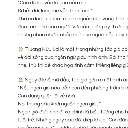
“Con dù lớn vẫn là con của mẹ
Đi hết đời, lòng mẹ vẫn theo con.”
Thơ ca luôn có một mạch nguồn bền vững: tình cả
đậu tâm hồn con người. Với cảm hứng ấy, Trươn
nhưng chan chứa, nhắc nhở con người dẫu bay xa 
Trương Hữu Lợi là một trong những tác giả có
về đời sống qua ngôn ngữ giàu hình ảnh. Bài thơ
nhẹ, thủ thỉ để khắc họa tình cảm thiêng liêng g
Ngay ở khổ mở đầu, tác giả gợi ra một hình ả
“Nếu ngọn gió nào dẫn con đến phương trời xa 
Con đừng quên lối về nhà
Nơi thung sâu khơi nguồn ngọn gió…”
Ngọn gió đưa con đi xa chính là biểu tượng cho h
tuổi trẻ. Nhưng ngay sau đó, điệp khúc “Con đừn
nguồn ngọn gió” – nơi khởi phát sức mạnh, nơi â