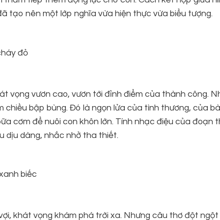
 đã tạo nên một lớp nghĩa vừa hiện thực vừa biểu tượng.
cháy đỏ
hát vọng vươn cao, vươn tới đỉnh điểm của thành công. 
m chiều bập bùng. Đó là ngọn lửa của tình thương, của b
bữa cơm để nuôi con khôn lớn. Tính nhạc điệu của đoạn 
ru dịu dàng, nhắc nhở tha thiết.
 xanh biếc
ợi, khát vọng khám phá trời xa. Nhưng câu thơ đột ngột l