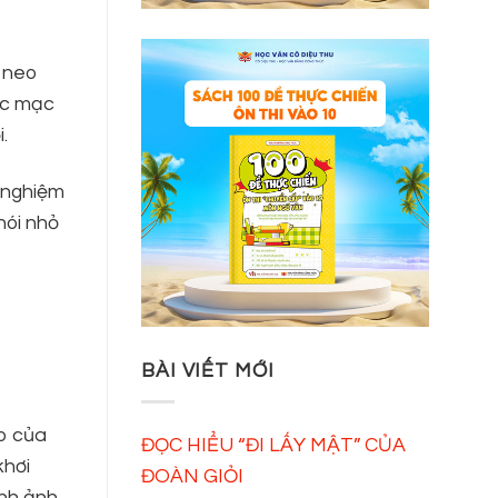
i neo
ộc mạc
.
m nghiệm
nói nhỏ
BÀI VIẾT MỚI
ao của
ĐỌC HIỂU “ĐI LẤY MẬT” CỦA
khơi
ĐOÀN GIỎI
ình ảnh