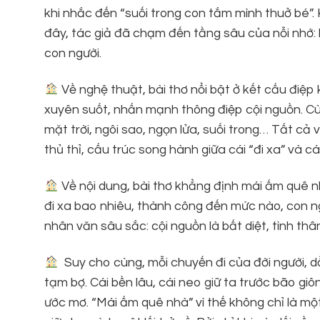
khi nhắc đến “suối trong con tắm mình thuở bé”. 
đây, tác giả đã chạm đến tầng sâu của nỗi nhớ: ký
con người.
Về nghệ thuật, bài thơ nổi bật ở kết cấu điệp
xuyên suốt, nhấn mạnh thông điệp cội nguồn. Cùng
mặt trời, ngôi sao, ngọn lửa, suối trong… Tất cả
thủ thỉ, cấu trúc song hành giữa cái “đi xa” và c
Về nội dung, bài thơ khẳng định mái ấm quê n
đi xa bao nhiêu, thành công đến mức nào, con ngư
nhân văn sâu sắc: cội nguồn là bất diệt, tình thâ
Suy cho cùng, mỗi chuyến đi của đời người, dẫ
tạm bợ. Cái bền lâu, cái neo giữ ta trước bão giô
ước mơ. “Mái ấm quê nhà” vì thế không chỉ là một 