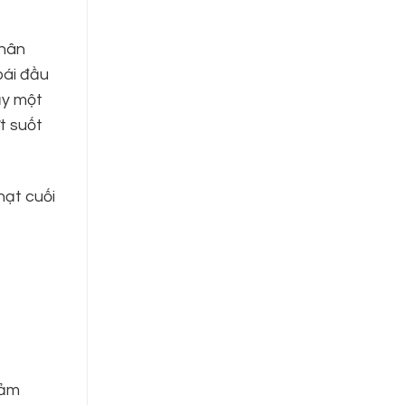
chân
oái đầu
ậy một
t suốt
hạt cuối
cảm