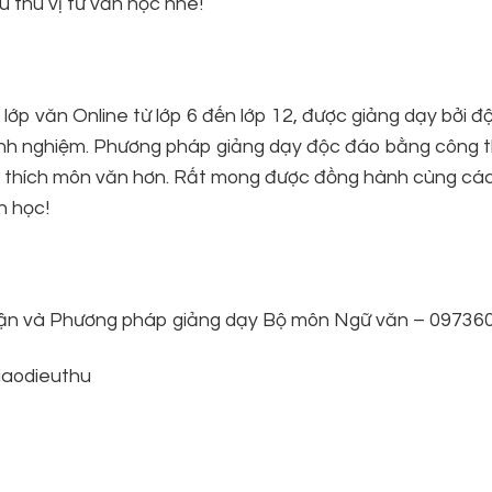
 thú vị từ văn học nhé!
lớp văn Online từ lớp 6 đến lớp 12, được giảng dạy bởi độ
m kinh nghiệm. Phương pháp giảng dạy độc đáo bằng công 
u thích môn văn hơn. Rất mong được đồng hành cùng cá
n học!
ý luận và Phương pháp giảng dạy Bộ môn Ngữ văn – 0973
aodieuthu