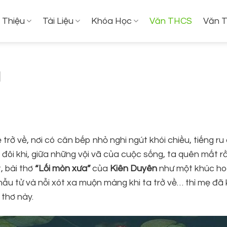
i Thiệu
Tài Liệu
Khóa Học
Văn THCS
Văn 
N
rở về, nơi có căn bếp nhỏ nghi ngút khói chiều, tiếng ru 
ôi khi, giữa những vội vã của cuộc sống, ta quên mất 
, bài thơ
“Lối mòn xưa”
của
Kiên Duyên
như một khúc ho
 mẫu tử và nỗi xót xa muộn màng khi ta trở về… thì mẹ đã
 thơ này.