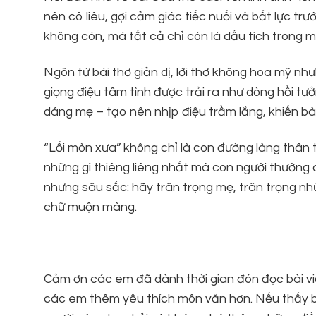
nên cô liêu, gợi cảm giác tiếc nuối và bất lực t
không còn, mà tất cả chỉ còn là dấu tích trong m
Ngôn từ bài thơ giản dị, lời thơ không hoa mỹ n
giọng điệu tâm tình được trải ra như dòng hồi tưở
dáng mẹ – tạo nên nhịp điệu trầm lắng, khiến bài
“Lối mòn xưa” không chỉ là con đường làng thân t
những gì thiêng liêng nhất mà con người thường c
nhưng sâu sắc: hãy trân trọng mẹ, trân trọng nhữn
chữ muộn màng.
Cảm ơn các em đã dành thời gian đón đọc bài viế
các em thêm yêu thích môn văn hơn. Nếu thấy bài