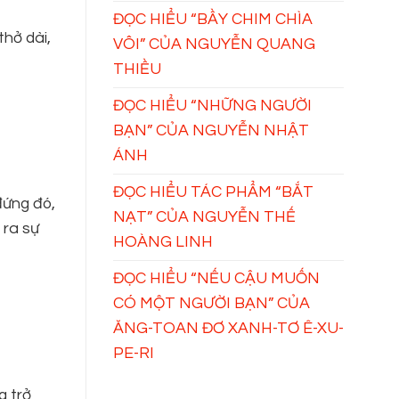
ĐỌC HIỂU “BẦY CHIM CHÌA
thở dài,
VÔI” CỦA NGUYỄN QUANG
THIỀU
ĐỌC HIỂU “NHỮNG NGƯỜI
BẠN” CỦA NGUYỄN NHẬT
ÁNH
ĐỌC HIỂU TÁC PHẨM “BẮT
đứng đó,
NẠT” CỦA NGUYỄN THẾ
 ra sự
HOÀNG LINH
ĐỌC HIỂU “NẾU CẬU MUỐN
CÓ MỘT NGƯỜI BẠN” CỦA
ĂNG-TOAN ĐƠ XANH-TƠ Ê-XU-
PE-RI
g trở