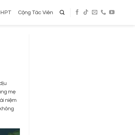
THPT
Cộng Tác Viên
dịu
rằng mẹ
ài niệm
 không