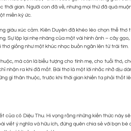
rước thời gian. Người con đã về, nhưng mọi thứ đã quá muộ
ột miền ký ức.
hưng giàu xúc cảm. Kiên Duyên đã khéo léo chọn thể thơ 
ng. Sự lặp lại nhẹ nhàng của một vài hình ảnh – cây gạo, 
 thơ giống như một khúc nhạc buồn ngân lên từ trái tim.
huộc, mà còn là biểu tượng cho tình mẹ, cho tuổi thơ, ch
hỉ nhận ra khi đã mất. Bài thơ là một lời nhắc nhở dịu d
g gì thân thuộc, trước khi thời gian khiến ta phải thốt lê
t của cô Diệu Thu. Hi vọng rằng những kiến thức này sẽ
 viết ý nghĩa và hữu ích, đừng quên chia sẻ với bạn bè 