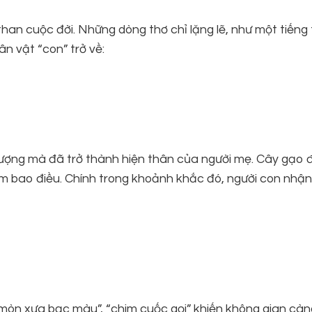
an cuộc đời. Những dòng thơ chỉ lặng lẽ, như một tiếng 
ân vật “con” trở về:
tượng mà đã trở thành hiện thân của người mẹ. Cây gạo 
thầm bao điều. Chính trong khoảnh khắc đó, người con nhận
i mòn xưa bạc màu”, “chim cuốc gọi” khiến không gian càn