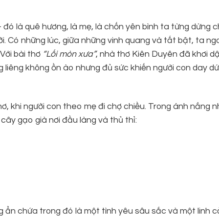
– đó là quê hương, là mẹ, là chốn yên bình ta từng dừng 
i. Có những lúc, giữa những vinh quang và tất bật, ta ng
 Với bài thơ
“Lối mòn xưa”
, nhà thơ Kiên Duyên đã khơi d
ng liêng không ồn ào nhưng đủ sức khiến người con day dứ
thơ, khi người con theo mẹ đi chợ chiều. Trong ánh nắng n
ây gạo già nơi đầu làng và thủ thỉ:
ng ẩn chứa trong đó là một tình yêu sâu sắc và một linh 