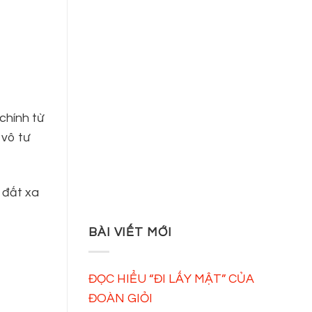
chính từ
 vô tư
n đất xa
BÀI VIẾT MỚI
ĐỌC HIỂU “ĐI LẤY MẬT” CỦA
ĐOÀN GIỎI