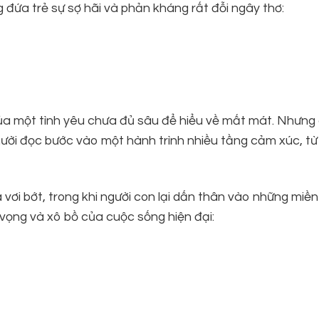
g đứa trẻ sự sợ hãi và phản kháng rất đỗi ngây thơ:
của một tình yêu chưa đủ sâu để hiểu về mất mát. Nhưng 
ười đọc bước vào một hành trình nhiều tầng cảm xúc, từ
 vơi bớt, trong khi người con lại dấn thân vào những miề
vọng và xô bồ của cuộc sống hiện đại: