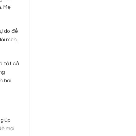
n. Mẹ
tự do để
lối mòn,
o tất cả
àng
n hai
 giúp
để mọi