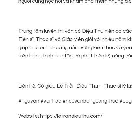
người cùng học hỏi và khám phá thêm những điều
Trung tâm luyện thi văn cô Diệu Thu hiện có các 
Tiến sĩ, Thạc sĩ và Giáo viên giỏi với nhiều nă
giúp các em dễ dàng nắm vững kiến thức và yê
trên hành trình học tập và phát triển kỹ năng vă
Liên hệ: Cô giáo Lê Trần Diệu Thu – Thạc sĩ l
#nguvan #vanhoc #hocvanbangcongthuc #cogi
Website: https://letrandieuthu.com/