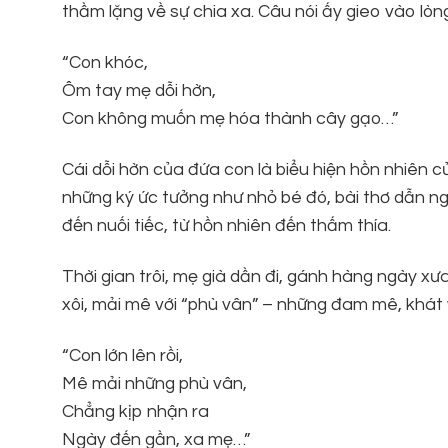
thầm lặng về sự chia xa. Câu nói ấy gieo vào lòn
“Con khóc,
Ôm tay mẹ dỗi hờn,
Con không muốn mẹ hóa thành cây gạo…”
Cái dỗi hờn của đứa con là biểu hiện hồn nhiên 
những ký ức tưởng như nhỏ bé đó, bài thơ dẫn ng
đến nuối tiếc, từ hồn nhiên đến thấm thía.
Thời gian trôi, mẹ già dần đi, gánh hàng ngày xưa
xôi, mải mê với “phù vân” – những đam mê, khát 
“Con lớn lên rồi,
Mê mải những phù vân,
Chẳng kịp nhận ra
Ngày đến gần, xa mẹ…”