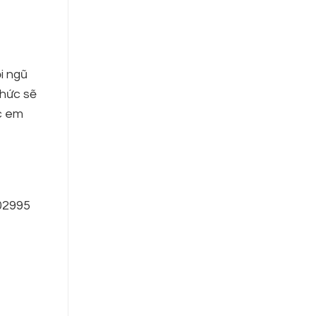
i ngũ
thức sẽ
c em
602995