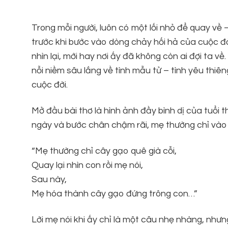
Trong mỗi người, luôn có một lối nhỏ để quay về 
trước khi bước vào dòng chảy hối hả của cuộc đờ
nhìn lại, mới hay nơi ấy đã không còn ai đợi ta về.
nỗi niềm sâu lắng về tình mẫu tử – tình yêu thiê
cuộc đời.
Mở đầu bài thơ là hình ảnh đầy bình dị của tuổi 
ngày và bước chân chậm rãi, mẹ thường chỉ vào c
“Mẹ thường chỉ cây gạo quê già cỗi,
Quay lại nhìn con rồi mẹ nói,
Sau này,
Mẹ hóa thành cây gạo đứng trông con…”
Lời mẹ nói khi ấy chỉ là một câu nhẹ nhàng, như