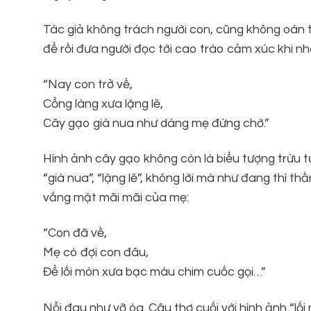
Tác giả không trách người con, cũng không oán th
để rồi đưa người đọc tới cao trào cảm xúc khi nh
“Nay con trở về,
Cổng làng xưa lặng lẽ,
Cây gạo già nua như dáng mẹ đứng chờ.”
Hình ảnh cây gạo không còn là biểu tượng trừu 
“già nua”, “lặng lẽ”, không lời mà như đang thì 
vắng mặt mãi mãi của mẹ:
“Con đã về,
Mẹ có đợi con đâu,
Để lối mòn xưa bạc màu chim cuốc gọi…”
Nỗi đau như vỡ òa. Câu thơ cuối với hình ảnh “lố