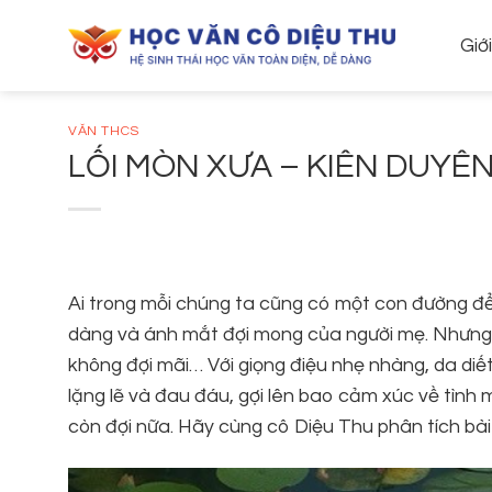
Skip
to
Giớ
content
VĂN THCS
LỐI MÒN XƯA – KIÊN DUYÊ
Ai trong mỗi chúng ta cũng có một con đường để t
dàng và ánh mắt đợi mong của người mẹ. Nhưng đ
không đợi mãi… Với giọng điệu nhẹ nhàng, da diết
lặng lẽ và đau đáu, gợi lên bao cảm xúc về tình
còn đợi nữa. Hãy cùng cô Diệu Thu phân tích bài