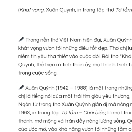
(
Khát vọng
, Xuân Quỳnh, in trong tập thơ
Tơ tằm 
Trong nền thơ Việt Nam hiện đại, Xuân Quỳnh
khát vọng vươn tới những điều tốt đẹp. Thơ chị 
niềm tin yêu tha thiết vào cuộc đời. Bài thơ “Kh
Quỳnh, thể hiện rõ tinh thần ấy, một hành trình
trong cuộc sống.
Xuân Quỳnh (1942 – 1988) là một trong những n
chị là tiếng nói của một trái tim giàu yêu thươn
Ngôn từ trong thơ Xuân Quỳnh giản dị mà nồng 
1963, in trong tập
Tơ tằm – Chồi biếc
, là một tr
thành, mơ mộng và tràn đầy năng lượng sống. Q
của ước mơ, vào khả năng vươn tới những tầm c