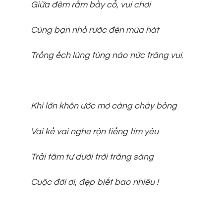
Giữa đêm rằm bầy cỗ
,
vui chơi
Cùng bạn nhỏ rước đèn múa hát
Trống ếch lùng tùng náo nức trăng vui
.
Khi lớn khôn ước mơ càng cháy bỏng
Vai kề vai nghe rộn tiếng tim yêu
Trải tâm tư dưới trời trăng sáng
Cuộc đời ơi
,
đẹp biết bao nhiêu !