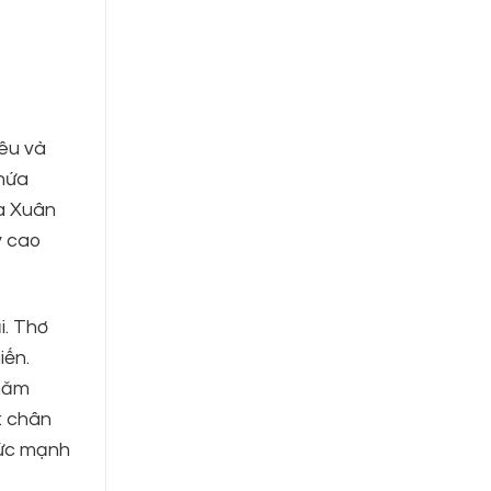
yêu và
chứa
ủa Xuân
y cao
i. Thơ
iến.
năm
: chân
sức mạnh