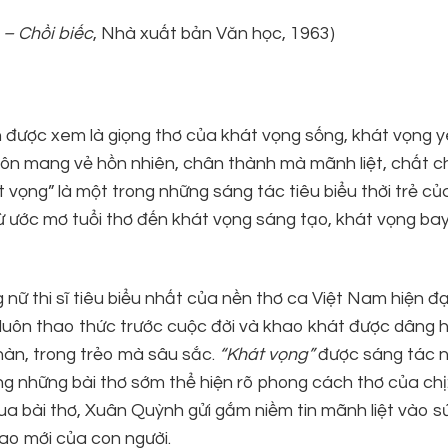
– Chồi biếc
, Nhà xuất bản Văn học, 1963)
 được xem là giọng thơ của khát vọng sống, khát vọng 
luôn mang vẻ hồn nhiên, chân thành mà mãnh liệt, chất 
át vọng” là một trong những sáng tác tiêu biểu thời trẻ c
 từ ước mơ tuổi thơ đến khát vọng sáng tạo, khát vọng ba
ữ thi sĩ tiêu biểu nhất của nền thơ ca Việt Nam hiện đạ
g, luôn thao thức trước cuộc đời và khao khát được dâng h
nàn, trong trẻo mà sâu sắc.
“Khát vọng”
được sáng tác 
ong những bài thơ sớm thể hiện rõ phong cách thơ của chị
ua bài thơ, Xuân Quỳnh gửi gắm niềm tin mãnh liệt vào 
ao mới của con người.