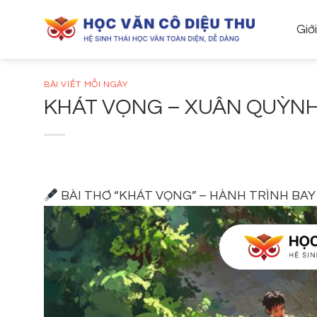
Skip
to
Giớ
content
BÀI VIẾT MỖI NGÀY
KHÁT VỌNG – XUÂN QUỲN
BÀI THƠ “KHÁT VỌNG” – HÀNH TRÌNH BAY C