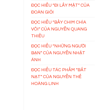
ĐỌC HIỂU “ĐI LẤY MẬT” CỦA
ĐOÀN GIỎI
ĐỌC HIỂU “BẦY CHIM CHÌA
VÔI” CỦA NGUYỄN QUANG
THIỀU
ĐỌC HIỂU “NHỮNG NGƯỜI
BẠN” CỦA NGUYỄN NHẬT
ÁNH
ĐỌC HIỂU TÁC PHẨM “BẮT
NẠT” CỦA NGUYỄN THẾ
HOÀNG LINH