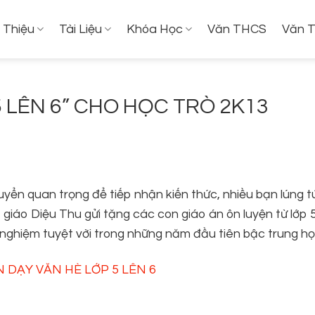
i Thiệu
Tài Liệu
Khóa Học
Văn THCS
Văn 
5 LÊN 6” CHO HỌC TRÒ 2K13
uyển quan trọng để tiếp nhận kiến thức, nhiều bạn lúng t
 giáo Diệu Thu gửi tặng các con giáo án ôn luyện từ lớp 5
 nghiệm tuyệt vời trong những năm đầu tiên bậc trung họ
N DẠY VĂN HÈ LỚP 5 LÊN 6