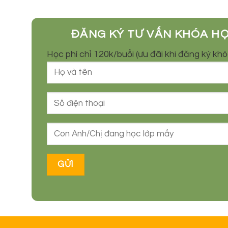
ĐĂNG KÝ TƯ VẤN KHÓA H
Học phí chỉ 120k/buổi (ưu đãi khi đăng ký kh