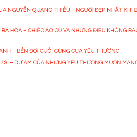
ỦA NGUYỄN QUANG THIỀU – NGƯỜI ĐẸP NHẤT KHI B
 BÁ HÒA – CHIẾC ÁO CŨ VÀ NHỮNG ĐIỀU KHÔNG BA
 ANH – BẾN ĐỢI CUỐI CÙNG CỦA YÊU THƯƠNG
HÚ SĨ – DƯ ÂM CỦA NHỮNG YÊU THƯƠNG MUỘN MÀN