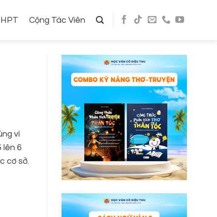
THPT
Cộng Tác Viên
úng vì
 lên 6
c cơ sở.