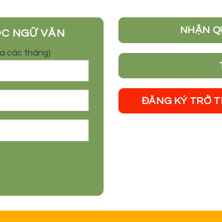
NHẬN Q
ỌC NGỮ VĂN
óa các tháng)
ĐĂNG KÝ TRỞ 