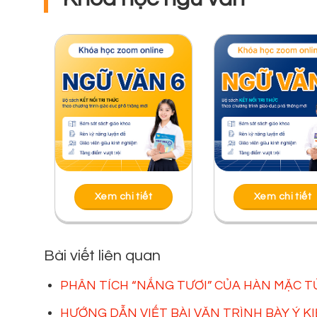
Xem chi tiết
Xem chi tiết
Bài viết liên quan
PHÂN TÍCH “NẮNG TƯƠI” CỦA HÀN MẶC TỬ
HƯỚNG DẪN VIẾT BÀI VĂN TRÌNH BÀY Ý 