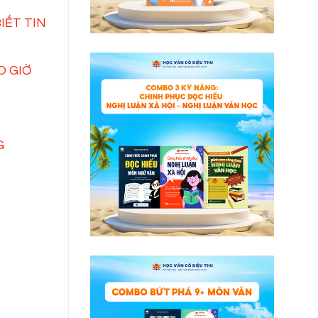
IẾT TIN
O GIỜ
G