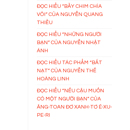
ĐỌC HIỂU “BẦY CHIM CHÌA
VÔI” CỦA NGUYỄN QUANG
THIỀU
ĐỌC HIỂU “NHỮNG NGƯỜI
BẠN” CỦA NGUYỄN NHẬT
ÁNH
ĐỌC HIỂU TÁC PHẨM “BẮT
NẠT” CỦA NGUYỄN THẾ
HOÀNG LINH
ĐỌC HIỂU “NẾU CẬU MUỐN
CÓ MỘT NGƯỜI BẠN” CỦA
ĂNG-TOAN ĐƠ XANH-TƠ Ê-XU-
PE-RI