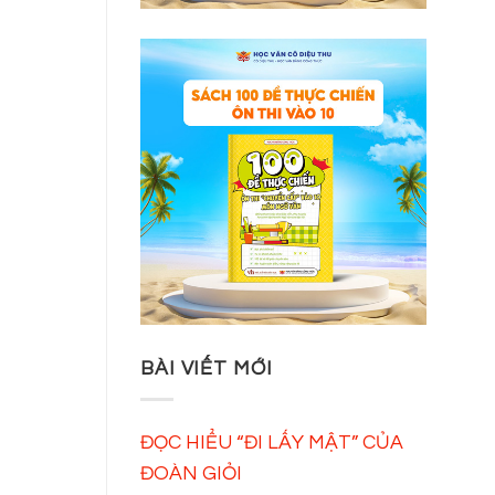
BÀI VIẾT MỚI
ĐỌC HIỂU “ĐI LẤY MẬT” CỦA
ĐOÀN GIỎI