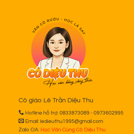
Cô giáo Lê Trần Diệu Thu
Hotline hỗ trợ: 0833873089 - 0973602995
Email: ledieuthu1995@gmail.com
Zalo OA:
Học Văn Cùng Cô Diệu Thu