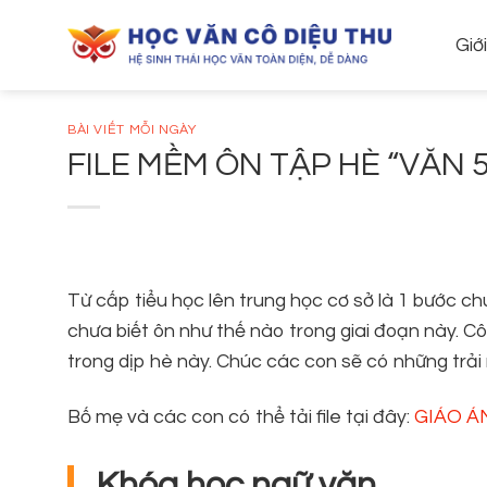
Skip
to
Giớ
content
BÀI VIẾT MỖI NGÀY
FILE MỀM ÔN TẬP HÈ “VĂN 
Từ cấp tiểu học lên trung học cơ sở là 1 bước ch
chưa biết ôn như thế nào trong giai đoạn này. Cô
trong dịp hè này. Chúc các con sẽ có những trải
Bố mẹ và các con có thể tải file tại đây:
GIÁO Á
Khóa học ngữ văn