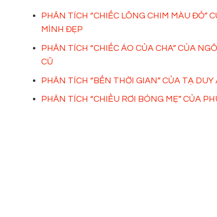
PHÂN TÍCH “CHIẾC LÔNG CHIM MÀU ĐỎ” C
MÌNH ĐẸP
PHÂN TÍCH “CHIẾC ÁO CỦA CHA” CỦA NGÔ
CŨ
PHÂN TÍCH “BẾN THỜI GIAN” CỦA TẠ DUY
PHÂN TÍCH “CHIỀU RƠI BÓNG MẸ” CỦA P