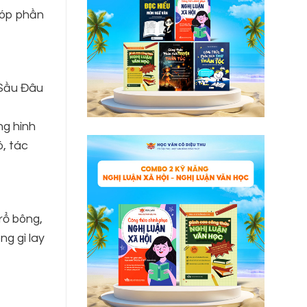
góp phần
 Sầu Đâu
ng hình
, tác
rổ bông,
ng gì lay