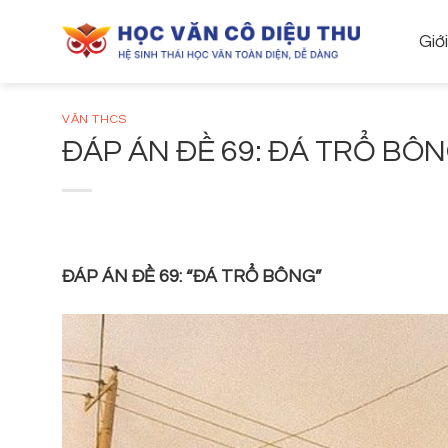
Skip
to
Giớ
content
VĂN THCS
ĐÁP ÁN ĐỀ 69: ĐÁ TRỔ BÔ
ĐÁP
ÁN ĐỀ 69: “ĐÁ TRỔ BÔNG”