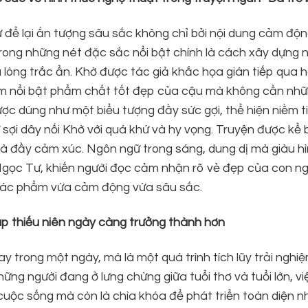
ể lại ấn tượng sâu sắc không chỉ bởi nội dung cảm độ
trong những nét đặc sắc nổi bật chính là cách xây dựng 
 lòng trắc ẩn. Khờ được tác giả khắc họa gián tiếp qua 
làm nổi bật phẩm chất tốt đẹp của cậu mà không cần nhữn
ược dùng như một biểu tượng đầy sức gợi, thể hiện niềm t
 sợi dây nối Khờ với quá khứ và hy vọng. Truyện được kể
và đầy cảm xúc. Ngôn ngữ trong sáng, dung dị mà giàu hì
c Tư, khiến người đọc cảm nhận rõ vẻ đẹp của con ng
 tác phẩm vừa cảm động vừa sâu sắc.
iúp thiếu niên ngày càng trưởng thành hơn
 trong một ngày, mà là một quá trình tích lũy trải nghiệ
hững người đang ở lưng chừng giữa tuổi thơ và tuổi lớn, vi
cuộc sống mà còn là chìa khóa để phát triển toàn diện 