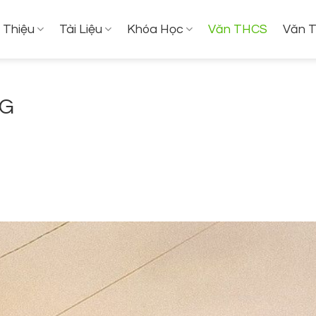
i Thiệu
Tài Liệu
Khóa Học
Văn THCS
Văn 
NG