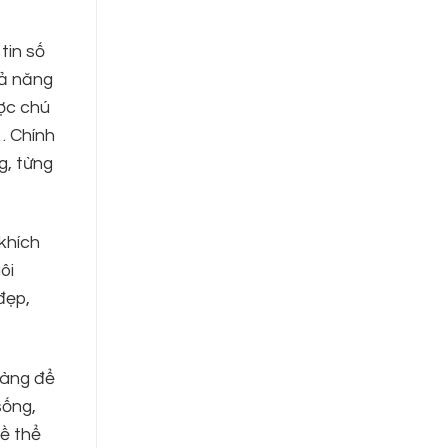
 tin số
hả năng
ược chú
… Chính
g, từng
 khích
ôi
đẹp,
vàng để
sống,
về thể