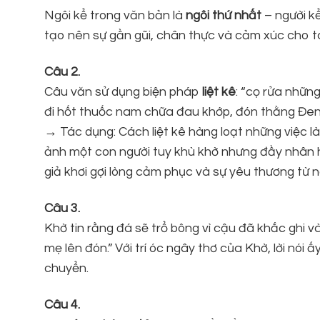
Ngôi kể trong văn bản là
ngôi thứ nhất
– người kể
tạo nên sự gần gũi, chân thực và cảm xúc cho 
Câu 2.
Câu văn sử dụng biện pháp
liệt kê
: “cọ rửa nhữn
đi hốt thuốc nam chữa đau khớp, đón thằng Đen k
→ Tác dụng: Cách liệt kê hàng loạt những việc l
ảnh một con người tuy khù khờ nhưng đầy nhân h
giả khơi gợi lòng cảm phục và sự yêu thương từ n
Câu 3.
Khờ tin rằng đá sẽ trổ bông vì cậu đã khắc ghi và
mẹ lên đón.” Với trí óc ngây thơ của Khờ, lời nói 
chuyển.
Câu 4.