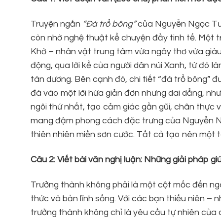
Truyện ngắn
“Đá trổ bông”
của Nguyễn Ngọc Tư đ
còn nhờ nghệ thuật kể chuyện đầy tinh tế. Một 
Khờ – nhân vật trung tâm vừa ngây thơ vừa giàu
động, qua lời kể của người dân núi Xanh, từ đó 
tán dương. Bên cạnh đó, chi tiết “đá trổ bông” đ
đá vào một lời hứa giản đơn nhưng dai dẳng, như
ngôi thứ nhất, tạo cảm giác gần gũi, chân thực 
mang đậm phong cách đặc trưng của Nguyễn Ngọ
thiên nhiên miền sơn cước. Tất cả tạo nên một
Câu 2: Viết bài văn nghị luận: Những giải pháp g
Trưởng thành không phải là một cột mốc đến ngay
thức và bản lĩnh sống. Với các bạn thiếu niên – n
trưởng thành không chỉ là yêu cầu tự nhiên của 