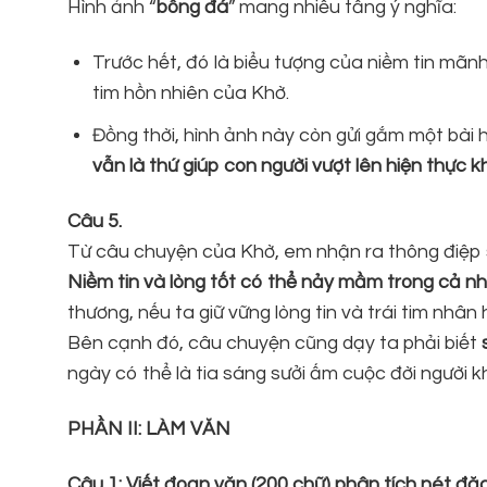
Hình ảnh “
bông đá
” mang nhiều tầng ý nghĩa:
Trước hết, đó là biểu tượng của niềm tin mãnh l
tim hồn nhiên của Khờ.
Đồng thời, hình ảnh này còn gửi gắm một bài
vẫn là thứ giúp con người vượt lên hiện thực k
Câu 5.
Từ câu chuyện của Khờ, em nhận ra thông điệp 
Niềm tin và lòng tốt có thể nảy mầm trong cả n
thương, nếu ta giữ vững lòng tin và trái tim nhân
Bên cạnh đó, câu chuyện cũng dạy ta phải biết
ngày có thể là tia sáng sưởi ấm cuộc đời người k
PHẦN II: LÀM VĂN
Câu 1: Viết đoạn văn (200 chữ) phân tích nét đặ