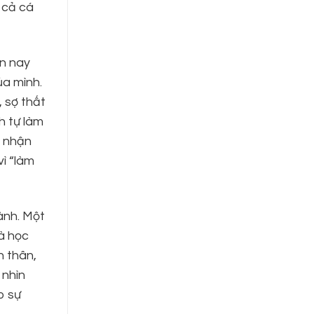
 cả cá
ện nay
ủa mình.
 sợ thất
h tự làm
p nhận
ì “làm
ành. Một
và học
n thân,
 nhìn
o sự