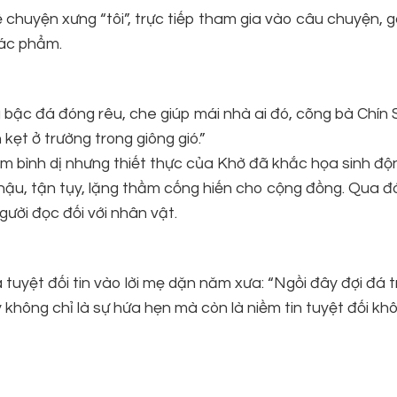
 chuyện xưng “tôi”, trực tiếp tham gia vào câu chuyện, 
tác phẩm.
g bậc đá đóng rêu, che giúp mái nhà ai đó, cõng bà Chín
ẹt ở trường trong giông gió.”
àm bình dị nhưng thiết thực của Khờ đã khắc họa sinh độ
ậu, tận tụy, lặng thầm cống hiến cho cộng đồng. Qua đó
gười đọc đối với nhân vật.
 tuyệt đối tin vào lời mẹ dặn năm xưa: “Ngồi đây đợi đá t
ấy không chỉ là sự hứa hẹn mà còn là niềm tin tuyệt đối khô