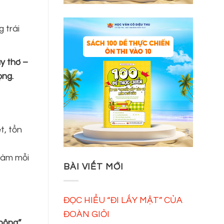
g trái
y thơ –
ọng.
t, tổn
 làm mỗi
BÀI VIẾT MỚI
ĐỌC HIỂU “ĐI LẤY MẬT” CỦA
ĐOÀN GIỎI
 bông”