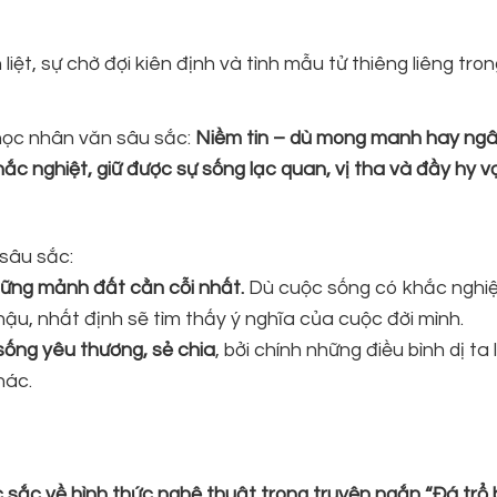
iệt, sự chờ đợi kiên định và tình mẫu tử thiêng liêng tron
 học nhân văn sâu sắc:
Niềm tin – dù mong manh hay ngâ
hắc nghiệt, giữ được sự sống lạc quan, vị tha và đầy hy v
sâu sắc:
hững mảnh đất cằn cỗi nhất.
Dù cuộc sống có khắc nghiệ
 hậu, nhất định sẽ tìm thấy ý nghĩa của cuộc đời mình.
sống yêu thương, sẻ chia
, bởi chính những điều bình dị ta
hác.
c sắc về hình thức nghệ thuật trong truyện ngắn “Đá trổ