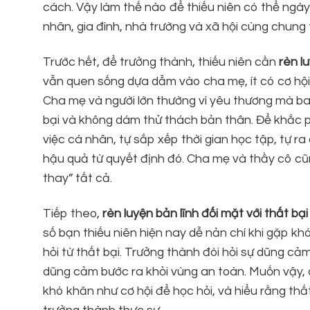
cách. Vậy làm thế nào để thiếu niên có thể ngày
nhân, gia đình, nhà trường và xã hội cùng chung t
Trước hết, để trưởng thành, thiếu niên cần
rèn l
vẫn quen sống dựa dẫm vào cha mẹ, ít có cơ hội
Cha mẹ và người lớn thường vì yêu thương mà ba
bại và không dám thử thách bản thân. Để khắc ph
việc cá nhân, tự sắp xếp thời gian học tập, tự r
hậu quả từ quyết định đó. Cha mẹ và thầy cô cũ
thay” tất cả.
Tiếp theo,
rèn luyện bản lĩnh đối mặt với thất bạ
số bạn thiếu niên hiện nay dễ nản chí khi gặp kh
hỏi từ thất bại. Trưởng thành đòi hỏi sự dũng c
dũng cảm bước ra khỏi vùng an toàn. Muốn vậy, c
khó khăn như cơ hội để học hỏi, và hiểu rằng th