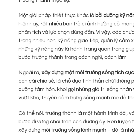
trưởng thành thực sự.
Một giải pháp thiết thực khác là
bồi dưỡng kỹ nă
hiện nay, rất nhiều bạn trẻ bị ảnh hưởng bởi mạng
phân tích và lựa chọn đúng đắn. Vì vậy, các chư
trọng nhiều hơn: kỹ năng giao tiếp, quản lý cảm 
những kỹ năng này là hành trang quan trọng giúp 
bước trưởng thành trong cách nghĩ, cách làm.
Ngoài ra,
xây dựng một môi trường sống tích cực
con cái chia sẻ, là chỗ dựa tinh thần chứ không
dưỡng tâm hồn, khơi gợi những giá trị sống nhân
vượt khó, truyền cảm hứng sống mạnh mẽ để thiế
Có thể nói, trưởng thành là một hành trình dài, 
bước đi vững chãi trên con đường ấy. Rèn luyện ti
xây dựng môi trường sống lành mạnh – đó là những