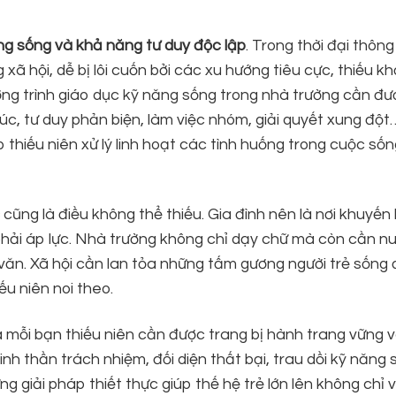
ng sống và khả năng tư duy độc lập
. Trong thời đại thông
 xã hội, dễ bị lôi cuốn bởi các xu hướng tiêu cực, thiếu k
ơng trình giáo dục kỹ năng sống trong nhà trường cần đ
xúc, tư duy phản biện, làm việc nhóm, giải quyết xung đột
thiếu niên xử lý linh hoạt các tình huống trong cuộc sốn
cũng là điều không thể thiếu. Gia đình nên là nơi khuyến
 phải áp lực. Nhà trường không chỉ dạy chữ mà còn cần nu
 văn. Xã hội cần lan tỏa những tấm gương người trẻ sống 
u niên noi theo.
và mỗi bạn thiếu niên cần được trang bị hành trang vững 
nh thần trách nhiệm, đối diện thất bại, trau dồi kỹ năng 
 giải pháp thiết thực giúp thế hệ trẻ lớn lên không chỉ 