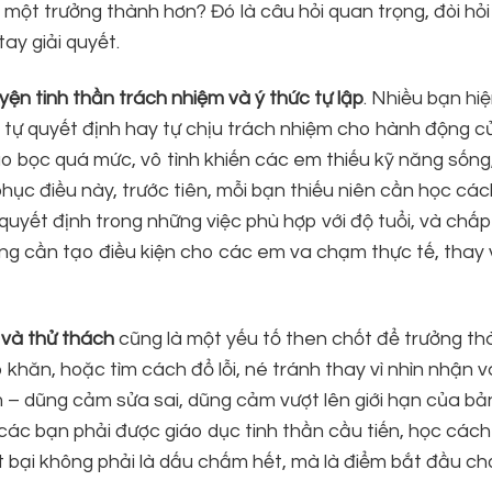
 một trưởng thành hơn? Đó là câu hỏi quan trọng, đòi hỏi
ay giải quyết.
uyện tinh thần trách nhiệm và ý thức tự lập
. Nhiều bạn hi
 tự quyết định hay tự chịu trách nhiệm cho hành động c
o bọc quá mức, vô tình khiến các em thiếu kỹ năng sống,
ục điều này, trước tiên, mỗi bạn thiếu niên cần học các
a quyết định trong những việc phù hợp với độ tuổi, và chấ
ng cần tạo điều kiện cho các em va chạm thực tế, thay v
i và thử thách
cũng là một yếu tố then chốt để trưởng th
ó khăn, hoặc tìm cách đổ lỗi, né tránh thay vì nhìn nhận 
ảm – dũng cảm sửa sai, dũng cảm vượt lên giới hạn của bả
ác bạn phải được giáo dục tinh thần cầu tiến, học cách
ất bại không phải là dấu chấm hết, mà là điểm bắt đầu ch