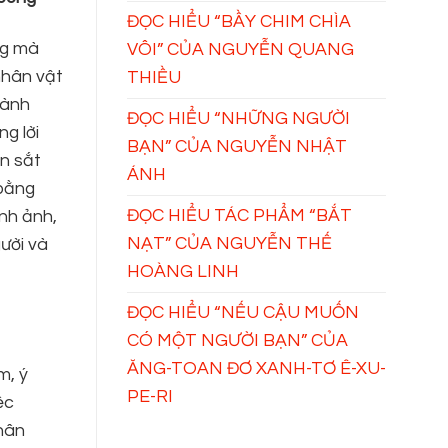
ĐỌC HIỂU “BẦY CHIM CHÌA
ng mà
VÔI” CỦA NGUYỄN QUANG
nhân vật
THIỀU
hành
ĐỌC HIỂU “NHỮNG NGƯỜI
g lời
BẠN” CỦA NGUYỄN NHẬT
in sắt
ÁNH
 bằng
ĐỌC HIỂU TÁC PHẨM “BẮT
nh ảnh,
NẠT” CỦA NGUYỄN THẾ
ười và
HOÀNG LINH
ĐỌC HIỂU “NẾU CẬU MUỐN
CÓ MỘT NGƯỜI BẠN” CỦA
ĂNG-TOAN ĐƠ XANH-TƠ Ê-XU-
m, ý
PE-RI
ệc
nhân