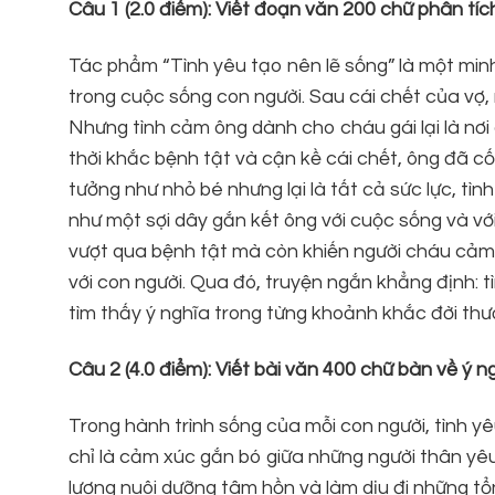
Câu 1 (2.0 điểm): Viết đoạn văn 200 chữ phân tíc
Tác phẩm “Tình yêu tạo nên lẽ sống” là một mi
trong cuộc sống con người. Sau cái chết của vợ, 
Nhưng tình cảm ông dành cho cháu gái lại là nơi 
thời khắc bệnh tật và cận kề cái chết, ông đã cố
tưởng như nhỏ bé nhưng lại là tất cả sức lực, tì
như một sợi dây gắn kết ông với cuộc sống và vớ
vượt qua bệnh tật mà còn khiến người cháu cảm n
với con người. Qua đó, truyện ngắn khẳng định: t
tìm thấy ý nghĩa trong từng khoảnh khắc đời thư
Câu 2 (4.0 điểm): Viết bài văn 400 chữ bàn về ý 
Trong hành trình sống của mỗi con người, tình yêu
chỉ là cảm xúc gắn bó giữa những người thân yê
lượng nuôi dưỡng tâm hồn và làm dịu đi những tổ