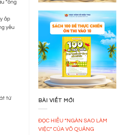
âu “ông
ầy ắp
ng yếu
át từ
BÀI VIẾT MỚI
ĐỌC HIỂU “NGÀN SAO LÀM
VIỆC” CỦA VÕ QUẢNG