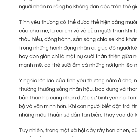
người nhận ra rằng họ không đơn độc trên thế giớ
Tình yêu thương có thể được thể hiện bằng muôn
của cha mẹ, là cái ôm vỗ về của người thân khi 
thấu hiểu, đồng hành, sẵn sàng chia sẻ khó khăn
trong những hành động nhân ái: giúp đỡ người k
hay đơn giản chỉ là một nụ cười thân thiện giữa 
mạnh mẽ, có thể sưởi ấm cả những nơi lạnh lẽo 
Ý nghĩa lớn lao của tình yêu thương nằm ở chỗ, 
thương thường sống nhân hậu, bao dung và thanh
bản thân họ cũng nhận được sự bình yên nội tâm
bộ và văn minh hơn. Khi con người biết đặt trái 
những mâu thuẫn sẽ dần tan biến, thay vào đó là
Tuy nhiên, trong một xã hội đầy rẫy bon chen, c