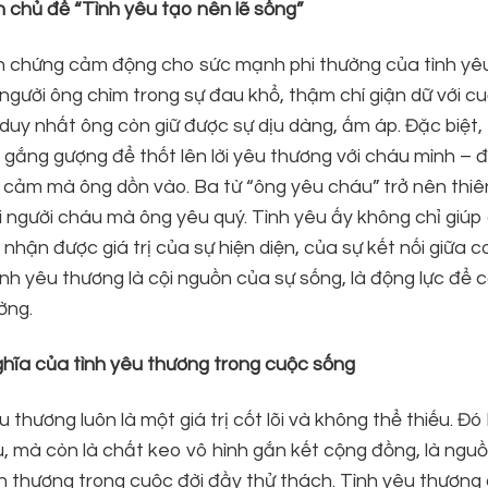
h chủ đề “Tình yêu tạo nên lẽ sống”
nh chứng cảm động cho sức mạnh phi thường của tình yê
người ông chìm trong sự đau khổ, thậm chí giận dữ với cu
duy nhất ông còn giữ được sự dịu dàng, ấm áp. Đặc biệt,
 gắng gượng để thốt lên lời yêu thương với cháu mình – đ
nh cảm mà ông dồn vào. Ba từ “ông yêu cháu” trở nên thiên
i người cháu mà ông yêu quý. Tình yêu ấy không chỉ giúp
hận được giá trị của sự hiện diện, của sự kết nối giữa c
ình yêu thương là cội nguồn của sự sống, là động lực để 
ờng.
nghĩa của tình yêu thương trong cuộc sống
 thương luôn là một giá trị cốt lõi và không thể thiếu. Đ
u, mà còn là chất keo vô hình gắn kết cộng đồng, là ngu
n thương trong cuộc đời đầy thử thách. Tình yêu thương