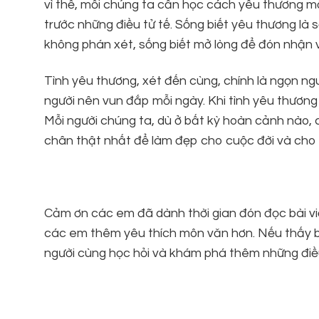
vì thế, mỗi chúng ta cần học cách yêu thương 
trước những điều tử tế. Sống biết yêu thương là
không phán xét, sống biết mở lòng để đón nhận v
Tình yêu thương, xét đến cùng, chính là ngọn n
người nên vun đắp mỗi ngày. Khi tình yêu thươn
Mỗi người chúng ta, dù ở bất kỳ hoàn cảnh nào, c
chân thật nhất để làm đẹp cho cuộc đời và cho 
Cảm ơn các em đã dành thời gian đón đọc bài viế
các em thêm yêu thích môn văn hơn. Nếu thấy bài
người cùng học hỏi và khám phá thêm những điều