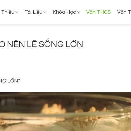
i Thiệu
Tài Liệu
Khóa Học
Văn THCS
Văn 
ẠO NÊN LẼ SỐNG LỚN
ỐNG LỚN”