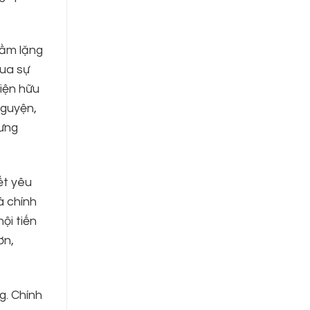
hầm lặng
qua sự
hiện hữu
nguyện,
hưng
ết yêu
à chính
ội tiến
ơn,
g. Chính