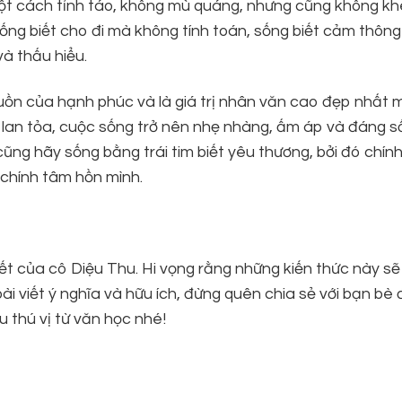
một cách tỉnh táo, không mù quáng, nhưng cũng không kh
 sống biết cho đi mà không tính toán, sống biết cảm thôn
à thấu hiểu.
guồn của hạnh phúc và là giá trị nhân văn cao đẹp nhất 
g lan tỏa, cuộc sống trở nên nhẹ nhàng, ấm áp và đáng s
ũng hãy sống bằng trái tim biết yêu thương, bởi đó chính
chính tâm hồn mình.
t của cô Diệu Thu. Hi vọng rằng những kiến thức này sẽ
 viết ý nghĩa và hữu ích, đừng quên chia sẻ với bạn bè 
 thú vị từ văn học nhé!