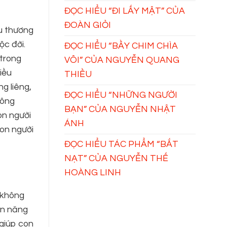
ĐỌC HIỂU “ĐI LẤY MẬT” CỦA
ĐOÀN GIỎI
u thương
ộc đời.
ĐỌC HIỂU “BẦY CHIM CHÌA
 trong
VÔI” CỦA NGUYỄN QUANG
iều
THIỀU
g liêng,
ĐỌC HIỂU “NHỮNG NGƯỜI
 ông
BẠN” CỦA NGUYỄN NHẬT
on người
ÁNH
con người
ĐỌC HIỂU TÁC PHẨM “BẮT
NẠT” CỦA NGUYỄN THẾ
HOÀNG LINH
ó không
ồn năng
 giúp con