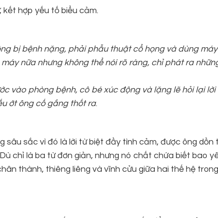
, kết hợp yếu tố biểu cảm.
ng bị bệnh nặng, phải phẫu thuật cổ họng và dùng máy 
n máy nữa nhưng không thể nói rõ ràng, chỉ phát ra nhữ
ớc vào phòng bệnh, cô bé xúc động và lặng lẽ hỏi lại lời
u ớt ông cố gắng thốt ra
.
 sâu sắc vì đó là lời từ biệt đầy tình cảm, được ông dồn
. Dù chỉ là ba từ đơn giản, nhưng nó chất chứa biết bao y
ân thành, thiêng liêng và vĩnh cửu giữa hai thế hệ tron