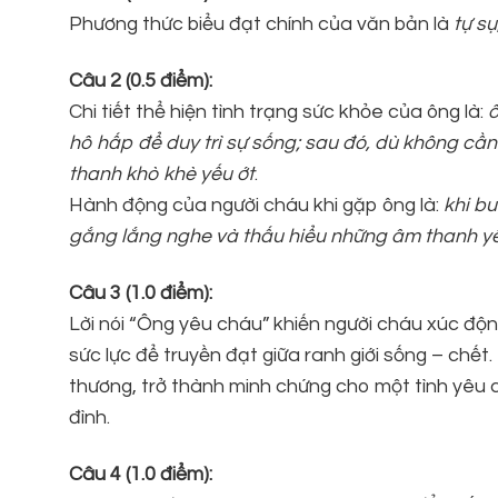
Phương thức biểu đạt chính của văn bản là
tự sự
Câu 2 (0.5 điểm):
Chi tiết thể hiện tình trạng sức khỏe của ông là:
ô
hô hấp để duy trì sự sống; sau đó, dù không cầ
thanh khò khè yếu ớt
.
Hành động của người cháu khi gặp ông là:
khi bư
gắng lắng nghe và thấu hiểu những âm thanh yế
Câu 3 (1.0 điểm):
Lời nói “Ông yêu cháu” khiến người cháu xúc động
sức lực để truyền đạt giữa ranh giới sống – chết
thương, trở thành minh chứng cho một tình yêu ch
đình.
Câu 4 (1.0 điểm):