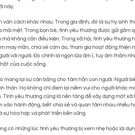
i này.
 vàn cách khác nhau. Trong gia đình, đó là sự hy sinh t
ta mỏi mệt. Trong bạn bè, tình yêu thương được gửi gắm 
 mà không cần điều kiện. Trong xã hội, tình yêu thương 
ém may mắn, chia sẻ cơm áo, tham gia hoạt động thiện 
người với người. Đó chính là ngọn lửa âm ỉ, tuy âm thầm n
nhất của cuộc sống.
nó mang lại sự cân bằng cho tâm hồn con người. Người bi
 thản. Họ không chỉ đem lại niềm vui cho người khác m
. Tình yêu thương cũng là nền tảng để xây dựng một xã h
tim vào hành động, biết chia sẻ và quan tâm nhau nhiều h
 sự hòa hợp và phát triển bền vững.
ũng có những lúc tình yêu thương bị xem nhẹ hoặc lợi dụn