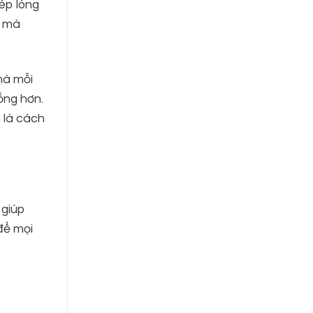
ép lòng
g mà
mà mỗi
ống hơn.
 là cách
 giúp
để mọi