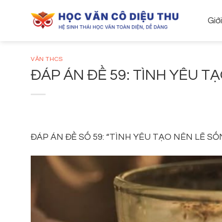
Skip
to
Giớ
content
VĂN THCS
ĐÁP ÁN ĐỀ 59: TÌNH YÊU T
ĐÁP ÁN ĐỀ SỐ 59: “TÌNH YÊU TẠO NÊN LẼ S