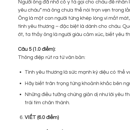
Người ông đã nhờ cô y tá gọi cho cháu để nhắn l
yêu cháu” mà ông chưa thể nói trọn vẹn trong lầ
Ông là một con người từng khép lòng vì mất mát
tình yêu thương – đặc biệt là dành cho cháu. Qu
ớt, ta thấy ông là người giàu cảm xúc, biết yêu 
Câu 5 (1.0 điểm):
Thông điệp rút ra từ văn bản:
Tình yêu thương là sức mạnh kỳ diệu có thể vư
Hãy biết trân trọng từng khoảnh khắc bên ngườ
Những điều tưởng chừng giản dị như lời yêu thư
trái tim chân thành.
VIẾT (6.0 điểm)