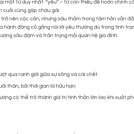
ại một từ duy nhất: “yêu” – từ còn thiếu để hoàn chỉnh c
n cuối cùng gặp cháu gái.
, trở nên cộc cằn, nhưng sâu thẳm trong tâm hồn vẫn đ
a hành động cố gắng nói lời yêu thương dù trong tình trạ
thương sâu đậm và trân trọng mối quan hệ gia đình.
ợt qua ranh giới giữa sự sống và cái chết.
i thân, bởi thời gian là hữu hạn.
ơng có thể trở thành giá trị tinh thần lớn lao khi xuất ph