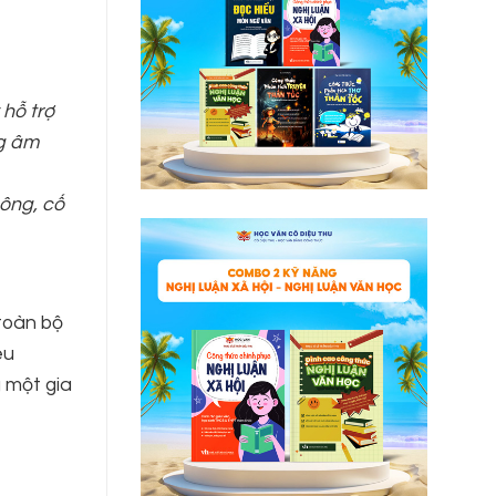
hỗ trợ
ng âm
 ông, cố
 toàn bộ
êu
g một gia