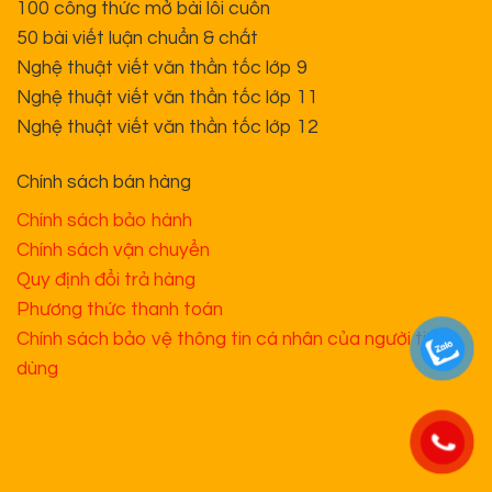
Thức
Thiết kế web và vận hành bởi
GonTeam