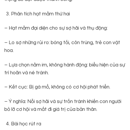
Phân tích hạt mầm thứ hai
– Hạt mầm đại diện cho sự sợ hãi và thụ động:
– Lo sợ những rủi ro: bóng tối, côn trùng, trẻ con vặt
hoa.
– Lựa chọn nằm im, không hành động: biểu hiện của sự
trì hoãn và né tránh.
– Kết cục: Bị gà mổ, không có cơ hội phát triển.
– Ý nghĩa: Nỗi sợ hãi và sự trốn tránh khiến con người
bỏ lỡ cơ hội và mất đi giá trị của bản thân.
Bài học rút ra