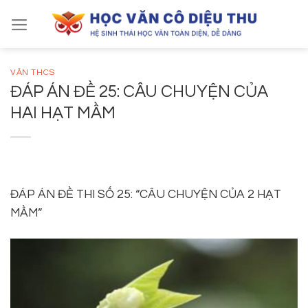
Skip
to
content
VĂN THCS
ĐÁP ÁN ĐỀ 25: CÂU CHUYỆN CỦA
HAI HẠT MẦM
ĐÁP ÁN ĐỀ THI SỐ 25: “CÂU CHUYỆN CỦA 2 HẠT
MẦM”