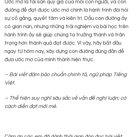
Ước mơ là tài sản quý giá của mỗi con người, và con
đường để đạt được ước mơ chính là hành trình đòi hỏi
sự cố gắng, quyết tâm và kiên trì. Dẫu con đường ấy
có gian nan, nhưng những trải nghiệm và bài học trên
hành trình ấy sẽ giúp chúng ta trưởng thành và trân
trọng hơn thành quả đạt được. Vì vậy, hãy bắt đầu
ngay từ hôm nay, xây dựng con đường đúng đắn để
đưa ước mơ của mình thành hiện thực.
– Bài viết đ
ảm bảo chuẩn chính tả, ngữ pháp Tiếng
Việt.
–
Thể hiện suy nghĩ sâu sắc về vấn đề nghị luận; có
cách diễn đạt mới mẻ.
Cảm ơn các em đã dành thời gian đón đọc bài viết