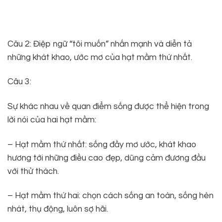
Câu 2: Điệp ngữ “tôi muốn” nhấn mạnh và diễn tả
những khát khao, ước mơ của hạt mầm thứ nhất.
Câu 3:
Sự khác nhau về quan điểm sống được thể hiện trong
lời nói của hai hạt mầm:
– Hạt mầm thứ nhất: sống đầy mơ ước, khát khao
hương tới những điều cao đẹp, dũng cảm đương đầu
với thử thách.
– Hạt mầm thứ hai: chọn cách sống an toàn, sống hèn
nhát, thụ động, luôn sợ hãi.