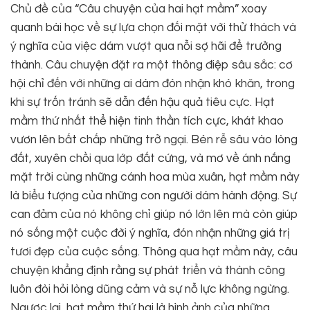
Chủ đề của “Câu chuyện của hai hạt mầm” xoay
quanh bài học về sự lựa chọn đối mặt với thử thách và
ý nghĩa của việc dám vượt qua nỗi sợ hãi để trưởng
thành. Câu chuyện đặt ra một thông điệp sâu sắc: cơ
hội chỉ đến với những ai dám đón nhận khó khăn, trong
khi sự trốn tránh sẽ dẫn đến hậu quả tiêu cực. Hạt
mầm thứ nhất thể hiện tinh thần tích cực, khát khao
vươn lên bất chấp những trở ngại. Bén rễ sâu vào lòng
đất, xuyên chồi qua lớp đất cứng, và mơ về ánh nắng
mặt trời cùng những cánh hoa mùa xuân, hạt mầm này
là biểu tượng của những con người dám hành động. Sự
can đảm của nó không chỉ giúp nó lớn lên mà còn giúp
nó sống một cuộc đời ý nghĩa, đón nhận những giá trị
tươi đẹp của cuộc sống. Thông qua hạt mầm này, câu
chuyện khẳng định rằng sự phát triển và thành công
luôn đòi hỏi lòng dũng cảm và sự nỗ lực không ngừng.
Ngược lại, hạt mầm thứ hai là hình ảnh của những