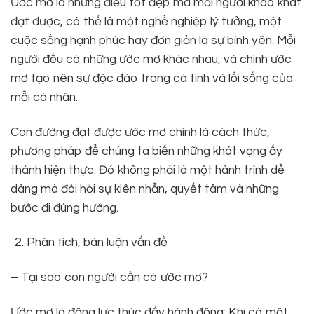
Ước mơ là những điều tốt đẹp mà mỗi người khao khát
đạt được, có thể là một nghề nghiệp lý tưởng, một
cuộc sống hạnh phúc hay đơn giản là sự bình yên. Mỗi
người đều có những ước mơ khác nhau, và chính ước
mơ tạo nên sự độc đáo trong cá tính và lối sống của
mỗi cá nhân.
Con đường đạt được ước mơ chính là cách thức,
phương pháp để chúng ta biến những khát vọng ấy
thành hiện thực. Đó không phải là một hành trình dễ
dàng mà đòi hỏi sự kiên nhẫn, quyết tâm và những
bước đi đúng hướng.
Phân tích, bàn luận vấn đề
– Tại sao con người cần có ước mơ?
Ước mơ là động lực thúc đẩy hành động: Khi có một