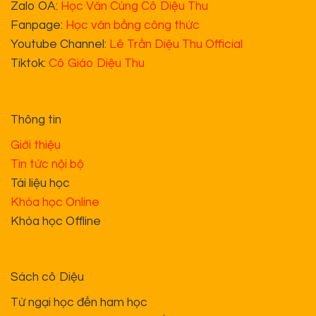
Chính sách bảo hành
Chính sách vận chuyển
Quy định đổi trả hàng
Phương thức thanh toán
Chính sách bảo vệ thông tin cá nhân của người tiêu
dùng
HỘ KINH DOANH ĐÀO TẠO VĂN HỌC - CÔ DIỆU THU. MÃ SỐ HỘ
KINH DOANH: 001091000694
Địa chỉ trụ sở chính: số 68, đường Thụy Phương, phường Đông
Ngạc, Hà Nội, Việt Nam.
Copyright 2026 ©
Lê Trần Diệu Thu - Học Văn Bằng Công