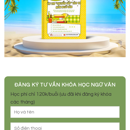
NHẬN QUÀ TẶNG EBOOK MIỄN PHÍ
TƯ VẤN TRỰC TIẾP
ĐĂNG KÝ TRỞ THÀNH CỘNG TÁC VIÊN BÁN
HÀNG