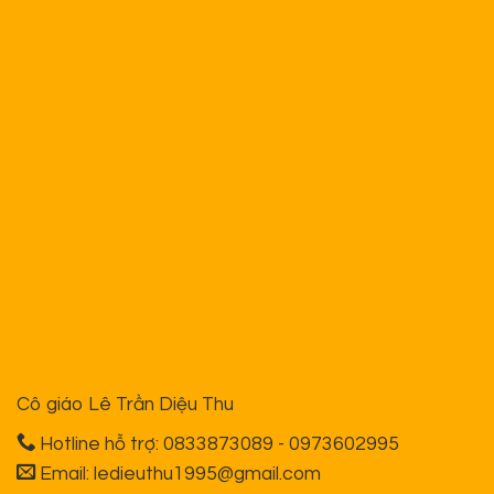
Thông tin
Giới thiệu
Tin tức nội bộ
Tài liệu học
Khóa học Online
Khóa học Offline
Sách cô Diệu
Từ ngại học đến ham học
100 công thức mở bài lôi cuốn
50 bài viết luận chuẩn & chất
Nghệ thuật viết văn thần tốc lớp 9
Nghệ thuật viết văn thần tốc lớp 11
Nghệ thuật viết văn thần tốc lớp 12
Chính sách bán hàng