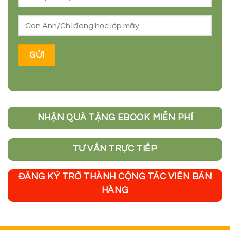
Cô giáo Lê Trần Diệu Thu
Hotline hỗ trợ: 0833873089 - 0973602995
Email: ledieuthu1995@gmail.com
Zalo OA:
Học Văn Cùng Cô Diệu Thu
Fanpage:
Học văn bằng công thức
Youtube Channel:
Lê Trần Diệu Thu Official
Tiktok:
Cô Giáo Diệu Thu