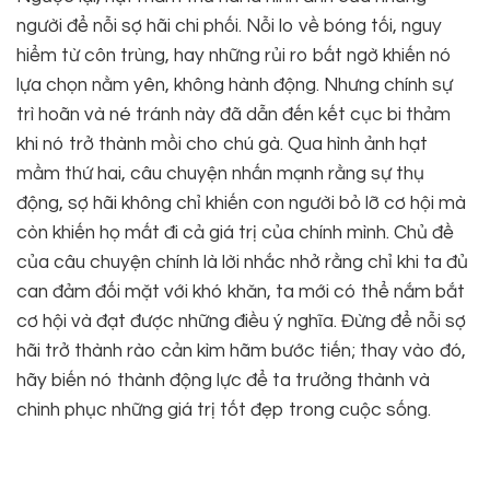
người để nỗi sợ hãi chi phối. Nỗi lo về bóng tối, nguy
hiểm từ côn trùng, hay những rủi ro bất ngờ khiến nó
lựa chọn nằm yên, không hành động. Nhưng chính sự
trì hoãn và né tránh này đã dẫn đến kết cục bi thảm
khi nó trở thành mồi cho chú gà. Qua hình ảnh hạt
mầm thứ hai, câu chuyện nhấn mạnh rằng sự thụ
động, sợ hãi không chỉ khiến con người bỏ lỡ cơ hội mà
còn khiến họ mất đi cả giá trị của chính mình. Chủ đề
của câu chuyện chính là lời nhắc nhở rằng chỉ khi ta đủ
can đảm đối mặt với khó khăn, ta mới có thể nắm bắt
cơ hội và đạt được những điều ý nghĩa. Đừng để nỗi sợ
hãi trở thành rào cản kìm hãm bước tiến; thay vào đó,
hãy biến nó thành động lực để ta trưởng thành và
chinh phục những giá trị tốt đẹp trong cuộc sống.