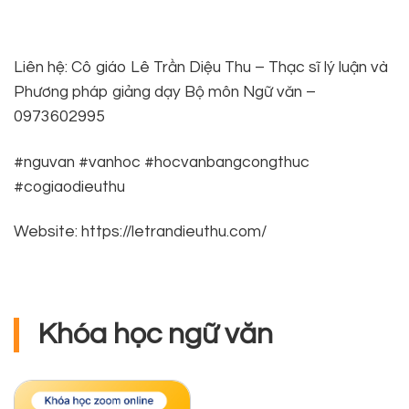
Liên hệ: Cô giáo Lê Trần Diệu Thu – Thạc sĩ lý luận và
Phương pháp giảng dạy Bộ môn Ngữ văn –
0973602995
#nguvan #vanhoc #hocvanbangcongthuc
#cogiaodieuthu
Website: https://letrandieuthu.com/
Khóa học ngữ văn