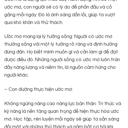
ước mơ, con người sẽ có lý do để phấn đấu và cố
gắng mỗi ngày. Đó là ánh sáng dẫn lối, giúp ta vượt
qua khó khăn và thử thách.
Ước mơ mang lại lý tưởng sống: Người có ước mơ
thường sống với một lý tưởng rõ ràng và định hướng
đúng đắn. Họ biết mình muốn gì và cần làm gì để đạt
được điều đó. Những người sống có ước mơ luôn tràn
đầy năng lượng và niềm tin, là nguồn cảm hứng cho
người khác.
– Con đường thực hiện ước mơ:
Không ngừng nâng cao năng lực bản thân: Tri thức và
kỹ năng là nền tảng quan trọng để hiện thực hóa ước
mơ. Học tập, rèn luyện mỗi ngày sẽ giúp ta sẵn sàng
đối mặt với những thử thách và nắm bắt cơ hội khi