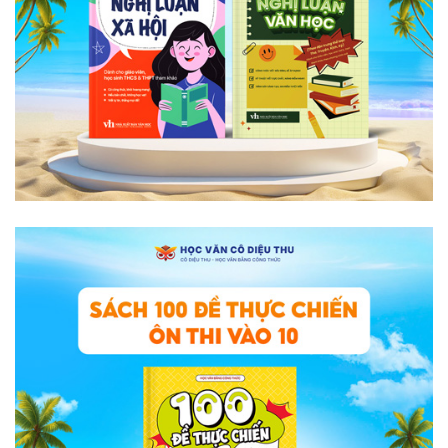
ĐĂNG KÝ TƯ VẤN KHÓA HỌC NGỮ VĂN
Học phí chỉ 120k/buổi (ưu đãi khi đăng ký khóa
các tháng)