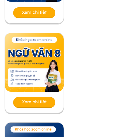
Xem chi tiết
Xem chi tiết
Bài viết liên quan
ĐỌC HIỂU “ĐI LẤY MẬT” CỦA ĐOÀN GIỎI
ĐỌC HIỂU “BẦY CHIM CHÌA VÔI” CỦA NGUYỄN
QUANG THIỀU
ĐỌC HIỂU “NHỮNG NGƯỜI BẠN” CỦA NGUYỄN
NHẬT ÁNH
ĐỌC HIỂU TÁC PHẨM “BẮT NẠT” CỦA NGUYỄN
THẾ HOÀNG LINH
ĐỌC HIỂU “NẾU CẬU MUỐN CÓ MỘT NGƯỜI
BẠN” CỦA ĂNG-TOAN ĐƠ XANH-TƠ Ê-XU-PE-RI
ĐỌC HIỂU TÁC PHẨM “BÀI HỌC ĐƯỜNG ĐỜI ĐẦU
TIÊN” CỦA TÔ HOÀI – NGỮ VĂN 6