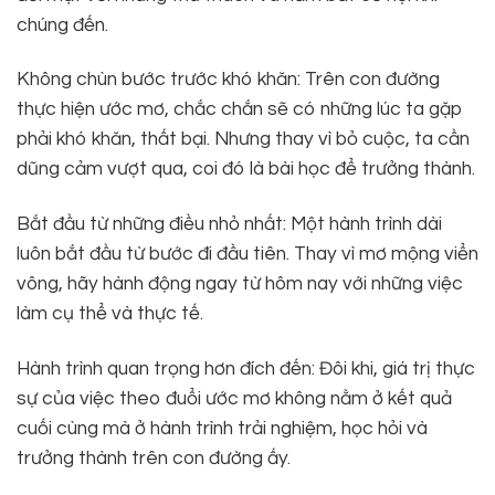
chúng đến.
Không chùn bước trước khó khăn: Trên con đường
thực hiện ước mơ, chắc chắn sẽ có những lúc ta gặp
phải khó khăn, thất bại. Nhưng thay vì bỏ cuộc, ta cần
dũng cảm vượt qua, coi đó là bài học để trưởng thành.
Bắt đầu từ những điều nhỏ nhất: Một hành trình dài
luôn bắt đầu từ bước đi đầu tiên. Thay vì mơ mộng viển
vông, hãy hành động ngay từ hôm nay với những việc
làm cụ thể và thực tế.
Hành trình quan trọng hơn đích đến: Đôi khi, giá trị thực
sự của việc theo đuổi ước mơ không nằm ở kết quả
cuối cùng mà ở hành trình trải nghiệm, học hỏi và
trưởng thành trên con đường ấy.