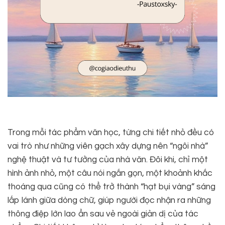
Trong mỗi tác phẩm văn học, từng chi tiết nhỏ đều có
vai trò như những viên gạch xây dựng nên “ngôi nhà”
nghệ thuật và tư tưởng của nhà văn. Đôi khi, chỉ một
hình ảnh nhỏ, một câu nói ngắn gọn, một khoảnh khắc
thoáng qua cũng có thể trở thành “hạt bụi vàng” sáng
lấp lánh giữa dòng chữ, giúp người đọc nhận ra những
thông điệp lớn lao ẩn sau vẻ ngoài giản dị của tác