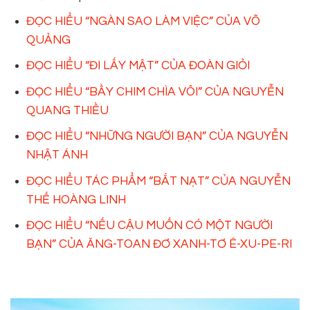
ĐỌC HIỂU “NGÀN SAO LÀM VIỆC” CỦA VÕ
QUẢNG
ĐỌC HIỂU “ĐI LẤY MẬT” CỦA ĐOÀN GIỎI
ĐỌC HIỂU “BẦY CHIM CHÌA VÔI” CỦA NGUYỄN
QUANG THIỀU
ĐỌC HIỂU “NHỮNG NGƯỜI BẠN” CỦA NGUYỄN
NHẬT ÁNH
ĐỌC HIỂU TÁC PHẨM “BẮT NẠT” CỦA NGUYỄN
THẾ HOÀNG LINH
ĐỌC HIỂU “NẾU CẬU MUỐN CÓ MỘT NGƯỜI
BẠN” CỦA ĂNG-TOAN ĐƠ XANH-TƠ Ê-XU-PE-RI