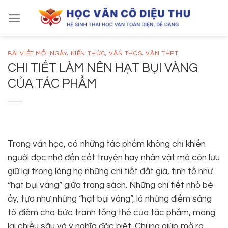
Skip
to
content
BÀI VIẾT MỖI NGÀY
,
KIẾN THỨC
,
VĂN THCS
,
VĂN THPT
CHI TIẾT LÀM NÊN HẠT BỤI VÀNG
CỦA TÁC PHẨM
Trong văn học, có những tác phẩm không chỉ khiến
người đọc nhớ đến cốt truyện hay nhân vật mà còn lưu
giữ lại trong lòng họ những chi tiết đắt giá, tinh tế như
“hạt bụi vàng” giữa trang sách. Những chi tiết nhỏ bé
ấy, tựa như những “hạt bụi vàng”, là những điểm sáng
tô điểm cho bức tranh tổng thể của tác phẩm, mang
lại chiều sâu và ý nghĩa đặc biệt. Chúng giúp mở ra