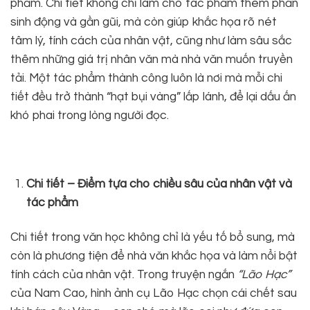
phẩm. Chi tiết không chỉ làm cho tác phẩm thêm phần
sinh động và gần gũi, mà còn giúp khắc họa rõ nét
tâm lý, tính cách của nhân vật, cũng như làm sâu sắc
thêm những giá trị nhân văn mà nhà văn muốn truyền
tải. Một tác phẩm thành công luôn là nơi mà mỗi chi
tiết đều trở thành “hạt bụi vàng” lấp lánh, để lại dấu ấn
khó phai trong lòng người đọc.
Chi tiết – Điểm tựa cho chiều sâu của nhân vật và
tác phẩm
Chi tiết trong văn học không chỉ là yếu tố bổ sung, mà
còn là phương tiện để nhà văn khắc họa và làm nổi bật
tính cách của nhân vật. Trong truyện ngắn
“Lão Hạc”
của Nam Cao, hình ảnh cụ Lão Hạc chọn cái chết sau