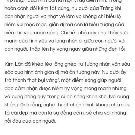
“Vợ nhặt”
của Kim Lân là một ví dụ điển hình. Trong
hoàn cảnh đói kém tột cùng, nụ cười của Tràng khi
đón nhận người vợ nhặt về làm vợ không chỉ biểu lộ
niềm vui mộc mạc, giản dị mà còn là biểu tượng của
niềm tin vào cuộc sống. Chi tiết nhỏ này cho thấy sức
mạnh của tình yêu và lòng nhân ái giữa con người với
con người, thắp lên hy vọng ngay giữa những đen tối.
Kim Lân đã khéo léo lồng ghép tư tưởng nhân văn sâu
sắc qua hình ảnh giản dị mà ấn tượng này. Nụ cười ấy
trở thành “hạt bụi vàng”, một điểm sáng giúp người
đọc cảm nhận được niềm hy vọng mong manh nhưng
vô cùng đáng quý trong cuộc sống khốn khó. Nó cũng
khẳng định rằng, nghệ thuật chân chính không chỉ miêu
tả cái đẹp mà còn là sự đồng cảm, sẻ chia với những
nỗi đau của con người.