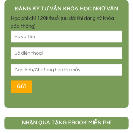
ĐĂNG KÝ TƯ VẤN KHÓA HỌC NGỮ VĂN
Học phí chỉ 120k/buổi (ưu đãi khi đăng ký khóa
các tháng)
NHẬN QUÀ TẶNG EBOOK MIỄN PHÍ