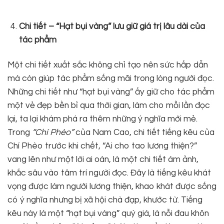
Chi tiết – “Hạt bụi vàng” lưu giữ giá trị lâu dài của
tác phẩm
Một chi tiết xuất sắc không chỉ tạo nên sức hấp dẫn
mà còn giúp tác phẩm sống mãi trong lòng người đọc.
Những chi tiết như “hạt bụi vàng” ấy giữ cho tác phẩm
một vẻ đẹp bền bỉ qua thời gian, làm cho mỗi lần đọc
lại, ta lại khám phá ra thêm những ý nghĩa mới mẻ.
Trong
“Chí Phèo”
của Nam Cao, chi tiết tiếng kêu của
Chí Phèo trước khi chết, “Ai cho tao lương thiện?”
vang lên như một lời ai oán, là một chi tiết ám ảnh,
khắc sâu vào tâm trí người đọc. Đây là tiếng kêu khát
vọng được làm người lương thiện, khao khát được sống
có ý nghĩa nhưng bị xã hội chà đạp, khước từ. Tiếng
kêu này là một “hạt bụi vàng” quý giá, là nỗi đau khôn