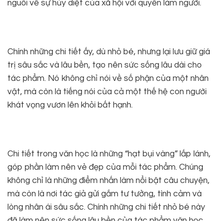
nguôi về sự hủy diệt của xã hội với quyền làm người.
Chính những chi tiết ấy, dù nhỏ bé, nhưng lại lưu giữ giá
trị sâu sắc và lâu bền, tạo nên sức sống lâu dài cho
tác phẩm. Nó không chỉ nói về số phận của một nhân
vật, mà còn là tiếng nói của cả một thế hệ con người
khát vọng vươn lên khỏi bất hạnh.
Chi tiết trong văn học là những “hạt bụi vàng” lấp lánh,
góp phần làm nên vẻ đẹp của mỗi tác phẩm. Chúng
không chỉ là những điểm nhấn làm nổi bật câu chuyện,
mà còn là nơi tác giả gửi gắm tư tưởng, tình cảm và
lòng nhân ái sâu sắc. Chính những chi tiết nhỏ bé này
đã làm nên sức sống lâu bền của tác phẩm văn học,