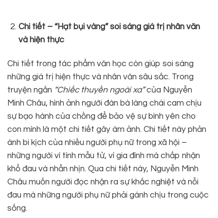
Chi tiết – “Hạt bụi vàng” soi sáng giá trị nhân văn
và hiện thực
Chi tiết trong tác phẩm văn học còn giúp soi sáng
những giá trị hiện thực và nhân văn sâu sắc. Trong
truyện ngắn
“Chiếc thuyền ngoài xa”
của Nguyễn
Minh Châu, hình ảnh người đàn bà làng chài cam chịu
sự bạo hành của chồng để bảo vệ sự bình yên cho
con mình là một chi tiết gây ám ảnh. Chi tiết này phản
ánh bi kịch của nhiều người phụ nữ trong xã hội –
những người vì tình mẫu tử, vì gia đình mà chấp nhận
khổ đau và nhẫn nhịn. Qua chi tiết này, Nguyễn Minh
Châu muốn người đọc nhận ra sự khắc nghiệt và nỗi
đau mà những người phụ nữ phải gánh chịu trong cuộc
sống.