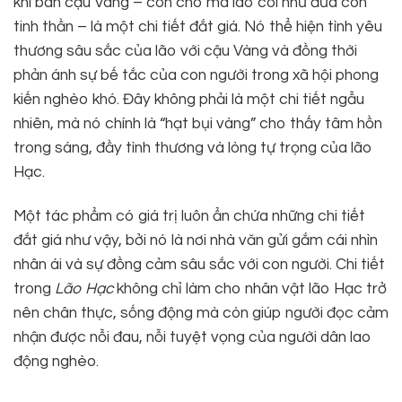
khi bán cậu Vàng – con chó mà lão coi như đứa con
tinh thần – là một chi tiết đắt giá. Nó thể hiện tình yêu
thương sâu sắc của lão với cậu Vàng và đồng thời
phản ánh sự bế tắc của con người trong xã hội phong
kiến nghèo khó. Đây không phải là một chi tiết ngẫu
nhiên, mà nó chính là “hạt bụi vàng” cho thấy tâm hồn
trong sáng, đầy tình thương và lòng tự trọng của lão
Hạc.
Một tác phẩm có giá trị luôn ẩn chứa những chi tiết
đắt giá như vậy, bởi nó là nơi nhà văn gửi gắm cái nhìn
nhân ái và sự đồng cảm sâu sắc với con người. Chi tiết
trong
Lão Hạc
không chỉ làm cho nhân vật lão Hạc trở
nên chân thực, sống động mà còn giúp người đọc cảm
nhận được nỗi đau, nỗi tuyệt vọng của người dân lao
động nghèo.