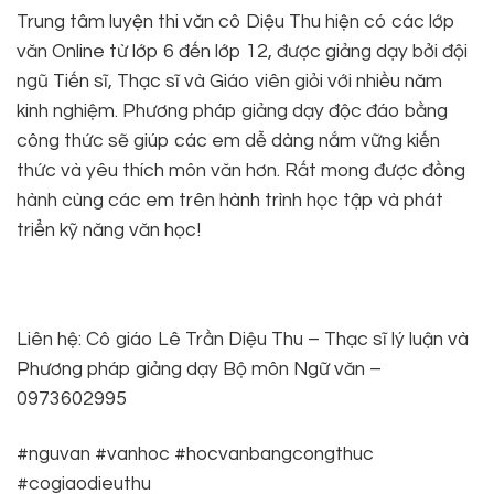
Trung tâm luyện thi văn cô Diệu Thu hiện có các lớp
văn Online từ lớp 6 đến lớp 12, được giảng dạy bởi đội
ngũ Tiến sĩ, Thạc sĩ và Giáo viên giỏi với nhiều năm
kinh nghiệm. Phương pháp giảng dạy độc đáo bằng
công thức sẽ giúp các em dễ dàng nắm vững kiến
thức và yêu thích môn văn hơn. Rất mong được đồng
hành cùng các em trên hành trình học tập và phát
triển kỹ năng văn học!
Liên hệ: Cô giáo Lê Trần Diệu Thu – Thạc sĩ lý luận và
Phương pháp giảng dạy Bộ môn Ngữ văn –
0973602995
#nguvan #vanhoc #hocvanbangcongthuc
#cogiaodieuthu