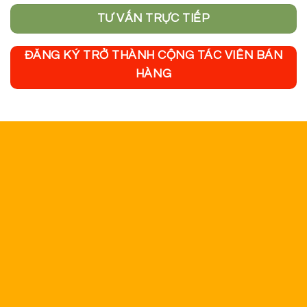
TƯ VẤN TRỰC TIẾP
ĐĂNG KÝ TRỞ THÀNH CỘNG TÁC VIÊN BÁN
HÀNG