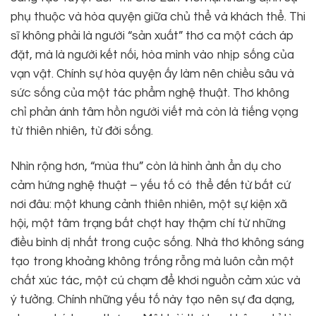
phụ thuộc và hòa quyện giữa chủ thể và khách thể. Thi
sĩ không phải là người “sản xuất” thơ ca một cách áp
đặt, mà là người kết nối, hòa mình vào nhịp sống của
vạn vật. Chính sự hòa quyện ấy làm nên chiều sâu và
sức sống của một tác phẩm nghệ thuật. Thơ không
chỉ phản ánh tâm hồn người viết mà còn là tiếng vọng
từ thiên nhiên, từ đời sống.
Nhìn rộng hơn, “mùa thu” còn là hình ảnh ẩn dụ cho
cảm hứng nghệ thuật – yếu tố có thể đến từ bất cứ
nơi đâu: một khung cảnh thiên nhiên, một sự kiện xã
hội, một tâm trạng bất chợt hay thậm chí từ những
điều bình dị nhất trong cuộc sống. Nhà thơ không sáng
tạo trong khoảng không trống rỗng mà luôn cần một
chất xúc tác, một cú chạm để khơi nguồn cảm xúc và
ý tưởng. Chính những yếu tố này tạo nên sự đa dạng,