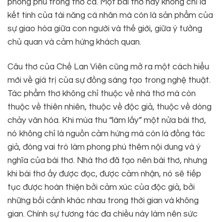
phong phú trong thơ ca. Một bài thơ hay không chỉ là
kết tinh của tài năng cá nhân mà còn là sản phẩm của
sự giao hòa giữa con người và thế giới, giữa ý tưởng
chủ quan và cảm hứng khách quan.
Câu thơ của Chế Lan Viên cũng mở ra một cách hiểu
mới về giá trị của sự đồng sáng tạo trong nghệ thuật.
Tác phẩm thơ không chỉ thuộc về nhà thơ mà còn
thuộc về thiên nhiên, thuộc về độc giả, thuộc về dòng
chảy văn hóa. Khi mùa thu “làm lấy” một nửa bài thơ,
nó không chỉ là nguồn cảm hứng mà còn là đồng tác
giả, đóng vai trò làm phong phú thêm nội dung và ý
nghĩa của bài thơ. Nhà thơ đã tạo nên bài thơ, nhưng
khi bài thơ ấy được đọc, được cảm nhận, nó sẽ tiếp
tục được hoàn thiện bởi cảm xúc của độc giả, bởi
những bối cảnh khác nhau trong thời gian và không
gian. Chính sự tương tác đa chiều này làm nên sức