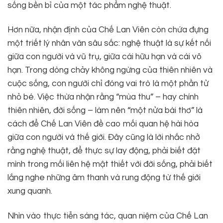
sống bền bỉ của một tác phẩm nghệ thuật.
Hơn nữa, nhận định của Chế Lan Viên còn chứa đựng
một triết lý nhân văn sâu sắc: nghệ thuật là sự kết nối
giữa con người và vũ trụ, giữa cái hữu hạn và cái vô
hạn. Trong dòng chảy không ngừng của thiên nhiên và
cuộc sống, con người chỉ đóng vai trò là một phần tử
nhỏ bé. Việc thừa nhận rằng “mùa thu” – hay chính
thiên nhiên, đời sống – làm nên “một nửa bài thơ” là
cách để Chế Lan Viên đề cao mối quan hệ hài hòa
giữa con người và thế giới. Đây cũng là lời nhắc nhở
rằng nghệ thuật, để thực sự lay động, phải biết đặt
mình trong mối liên hệ mật thiết với đời sống, phải biết
lắng nghe những âm thanh và rung động từ thế giới
xung quanh.
Nhìn vào thực tiễn sáng tác, quan niệm của Chế Lan