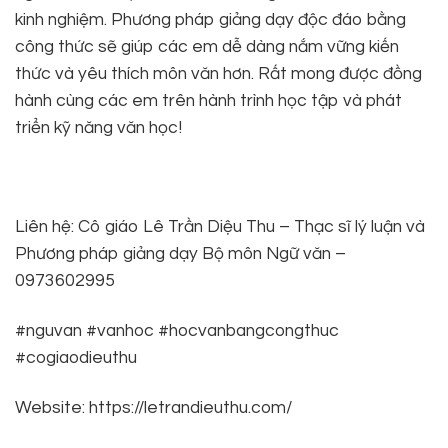
kinh nghiệm. Phương pháp giảng dạy độc đáo bằng
công thức sẽ giúp các em dễ dàng nắm vững kiến
thức và yêu thích môn văn hơn. Rất mong được đồng
hành cùng các em trên hành trình học tập và phát
triển kỹ năng văn học!
Liên hệ: Cô giáo Lê Trần Diệu Thu – Thạc sĩ lý luận và
Phương pháp giảng dạy Bộ môn Ngữ văn –
0973602995
#nguvan #vanhoc #hocvanbangcongthuc
#cogiaodieuthu
Website: https://letrandieuthu.com/