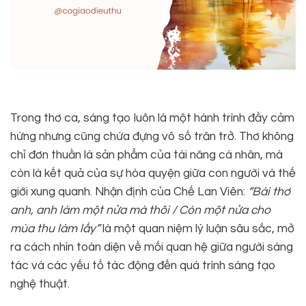
Trong thơ ca, sáng tạo luôn là một hành trình đầy cảm
hứng nhưng cũng chứa đựng vô số trăn trở. Thơ không
chỉ đơn thuần là sản phẩm của tài năng cá nhân, mà
còn là kết quả của sự hòa quyện giữa con người và thế
giới xung quanh. Nhận định của Chế Lan Viên:
“Bài thơ
anh, anh làm một nửa mà thôi / Còn một nửa cho
mùa thu làm lấy”
là một quan niệm lý luận sâu sắc, mở
ra cách nhìn toàn diện về mối quan hệ giữa người sáng
tác và các yếu tố tác động đến quá trình sáng tạo
nghệ thuật.