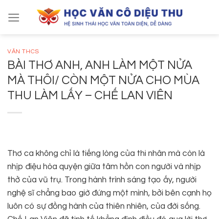
Skip
to
content
VĂN THCS
BÀI THƠ ANH, ANH LÀM MỘT NỬA
MÀ THÔI/ CÒN MỘT NỬA CHO MÙA
THU LÀM LẤY – CHẾ LAN VIÊN
Thơ ca không chỉ là tiếng lòng của thi nhân mà còn là
nhịp điệu hòa quyện giữa tâm hồn con người và nhịp
thở của vũ trụ. Trong hành trình sáng tạo ấy, người
nghệ sĩ chẳng bao giờ đứng một mình, bởi bên cạnh họ
luôn có sự đồng hành của thiên nhiên, của đời sống.