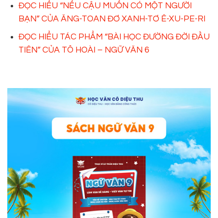
ĐỌC HIỂU “NẾU CẬU MUỐN CÓ MỘT NGƯỜI
BẠN” CỦA ĂNG-TOAN ĐƠ XANH-TƠ Ê-XU-PE-RI
ĐỌC HIỂU TÁC PHẨM “BÀI HỌC ĐƯỜNG ĐỜI ĐẦU
TIÊN” CỦA TÔ HOÀI – NGỮ VĂN 6