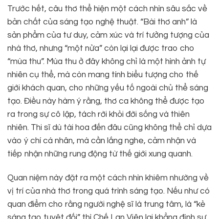
Trước hết, câu thơ thể hiện một cách nhìn sâu sắc về
bản chất của sáng tạo nghệ thuật. “Bài thơ anh” là
sản phẩm của tư duy, cảm xúc và trí tưởng tượng của
nhà thơ, nhưng “một nửa” còn lại lại được trao cho
“mùa thu”. Mùa thu ở đây không chỉ là một hình ảnh tự
nhiên cụ thể, mà còn mang tính biểu tượng cho thế
giới khách quan, cho những yếu tố ngoài chủ thể sáng
tạo. Điều này hàm ý rằng, thơ ca không thể được tạo
ra trong sự cô lập, tách rời khỏi đời sống và thiên
nhiên. Thi sĩ dù tài hoa đến đâu cũng không thể chỉ dựa
vào ý chí cá nhân, mà cần lắng nghe, cảm nhận và
tiếp nhận những rung động từ thế giới xung quanh.
Quan niệm này đặt ra một cách nhìn khiêm nhường về
vị trí của nhà thơ trong quá trình sáng tạo. Nếu như có
quan điểm cho rằng người nghệ sĩ là trung tâm, là “kẻ
sáng tạo tuyệt đối” thì Chế Lan Viên lại khẳng định sự