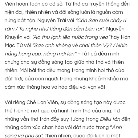
Viên hoàn toàn có cơ sở. Từ thơ ca truyền thống đến
hiện đại, thiên nhiên và đời sống luôn là nguồn cảm
hứng bất tận. Nguyễn Trãi với
“Côn Sơn suối chảy rì
rầm / Ta nghe như tiếng đàn cầm bên tai”
, Nguyễn
Khuyến với
“Ao thu lạnh lẽo nước trong veo”
hay Hàn
Mặc Tử với
“Sao anh không về chơi thôn Vỹ? / Nhìn
nắng hàng cau, nắng mới lên”
– tất cả đều minh
chứng cho sự đồng sáng tạo giữa nhà thơ và thiên
nhiên. Mỗi bài thơ đều mang trong mình hơi thở của
đất trời, của con người trong những khoảnh khắc mà
cảm xúc thăng hoa và hòa điệu với vạn vật.
Với riêng Chế Lan Viên, sự đồng sáng tạo này được
thể hiện rõ nét qua cả hành trình thơ của ông. Từ
những vần thơ tràn đầy suy tưởng trong
Điêu tàn
đến
những cảm xúc chan hòa với đất nước trong “
Ánh
sáng và phù sa
”
, thiên nhiên, cuộc đời luôn là một