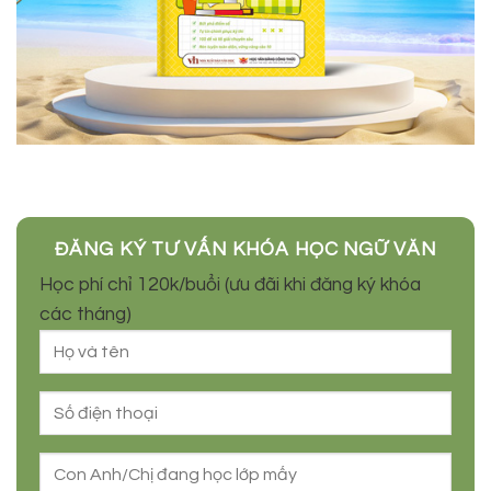
ĐĂNG KÝ TƯ VẤN KHÓA HỌC NGỮ VĂN
Học phí chỉ 120k/buổi (ưu đãi khi đăng ký khóa
các tháng)