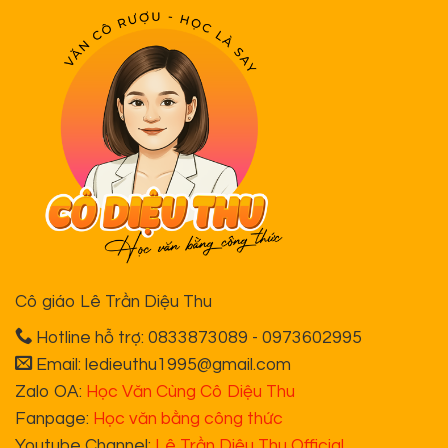
Cô giáo Lê Trần Diệu Thu
Hotline hỗ trợ: 0833873089 - 0973602995
Email: ledieuthu1995@gmail.com
Zalo OA:
Học Văn Cùng Cô Diệu Thu
Fanpage:
Học văn bằng công thức
Youtube Channel:
Lê Trần Diệu Thu Official