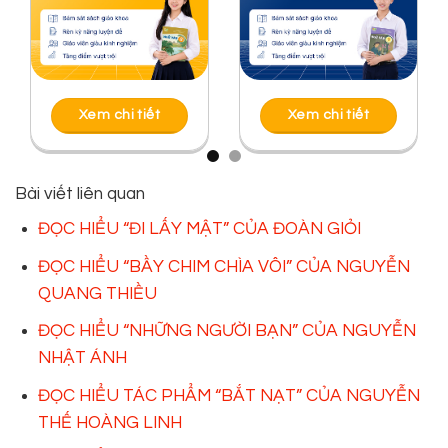
Xem chi tiết
Xem chi tiết
Bài viết liên quan
ĐỌC HIỂU “ĐI LẤY MẬT” CỦA ĐOÀN GIỎI
ĐỌC HIỂU “BẦY CHIM CHÌA VÔI” CỦA NGUYỄN
QUANG THIỀU
ĐỌC HIỂU “NHỮNG NGƯỜI BẠN” CỦA NGUYỄN
NHẬT ÁNH
ĐỌC HIỂU TÁC PHẨM “BẮT NẠT” CỦA NGUYỄN
THẾ HOÀNG LINH