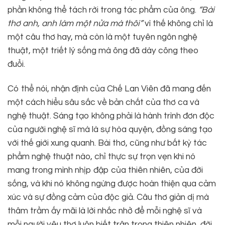
phần không thể tách rời trong tác phẩm của ông.
“Bài
thơ anh, anh làm một nửa mà thôi”
vì thế không chỉ là
một câu thơ hay, mà còn là một tuyên ngôn nghệ
thuật, một triết lý sống mà ông đã dày công theo
đuổi.
Có thể nói, nhận định của Chế Lan Viên đã mang đến
một cách hiểu sâu sắc về bản chất của thơ ca và
nghệ thuật. Sáng tạo không phải là hành trình đơn độc
của người nghệ sĩ mà là sự hòa quyện, đồng sáng tạo
với thế giới xung quanh. Bài thơ, cũng như bất kỳ tác
phẩm nghệ thuật nào, chỉ thực sự trọn vẹn khi nó
mang trong mình nhịp đập của thiên nhiên, của đời
sống, và khi nó không ngừng được hoàn thiện qua cảm
xúc và sự đồng cảm của độc giả. Câu thơ giản dị mà
thâm trầm ấy mãi là lời nhắc nhở để mỗi nghệ sĩ và
mỗi người yêu thơ luôn biết trân trọng thiên nhiên, đời