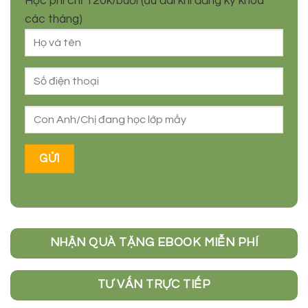
Học phí chỉ 120k/buổi (ưu đãi khi đăng ký khóa
các tháng)
NHẬN QUÀ TẶNG EBOOK MIỄN PHÍ
TƯ VẤN TRỰC TIẾP