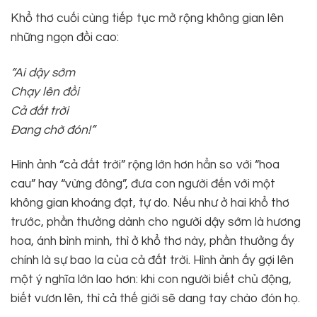
Khổ thơ cuối cùng tiếp tục mở rộng không gian lên
những ngọn đồi cao:
“Ai dậy sớm
Chạy lên đồi
Cả đất trời
Đang chờ đón!”
Hình ảnh “cả đất trời” rộng lớn hơn hẳn so với “hoa
cau” hay “vừng đông”, đưa con người đến với một
không gian khoáng đạt, tự do. Nếu như ở hai khổ thơ
trước, phần thưởng dành cho người dậy sớm là hương
hoa, ánh bình minh, thì ở khổ thơ này, phần thưởng ấy
chính là sự bao la của cả đất trời. Hình ảnh ấy gợi lên
một ý nghĩa lớn lao hơn: khi con người biết chủ động,
biết vươn lên, thì cả thế giới sẽ dang tay chào đón họ.