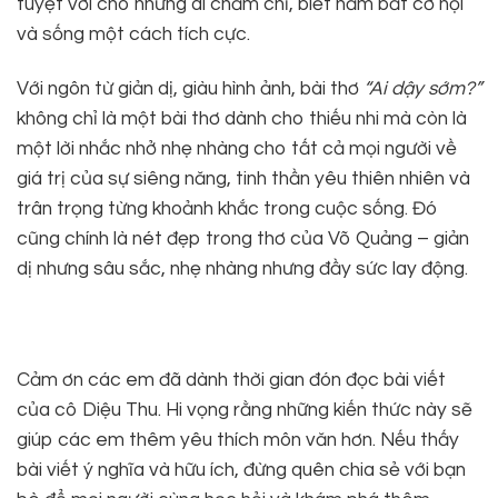
tuyệt vời cho những ai chăm chỉ, biết nắm bắt cơ hội
và sống một cách tích cực.
Với ngôn từ giản dị, giàu hình ảnh, bài thơ
“Ai dậy sớm?”
không chỉ là một bài thơ dành cho thiếu nhi mà còn là
một lời nhắc nhở nhẹ nhàng cho tất cả mọi người về
giá trị của sự siêng năng, tinh thần yêu thiên nhiên và
trân trọng từng khoảnh khắc trong cuộc sống. Đó
cũng chính là nét đẹp trong thơ của Võ Quảng – giản
dị nhưng sâu sắc, nhẹ nhàng nhưng đầy sức lay động.
Cảm ơn các em đã dành thời gian đón đọc bài viết
của cô Diệu Thu. Hi vọng rằng những kiến thức này sẽ
giúp các em thêm yêu thích môn văn hơn. Nếu thấy
bài viết ý nghĩa và hữu ích, đừng quên chia sẻ với bạn