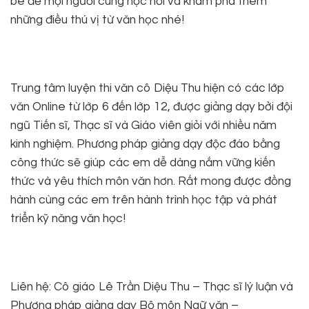
bè để mọi người cùng học hỏi và khám phá thêm
những điều thú vị từ văn học nhé!
Trung tâm luyện thi văn cô Diệu Thu hiện có các lớp
văn Online từ lớp 6 đến lớp 12, được giảng dạy bởi đội
ngũ Tiến sĩ, Thạc sĩ và Giáo viên giỏi với nhiều năm
kinh nghiệm. Phương pháp giảng dạy độc đáo bằng
công thức sẽ giúp các em dễ dàng nắm vững kiến
thức và yêu thích môn văn hơn. Rất mong được đồng
hành cùng các em trên hành trình học tập và phát
triển kỹ năng văn học!
Liên hệ: Cô giáo Lê Trần Diệu Thu – Thạc sĩ lý luận và
Phương pháp giảng dạy Bộ môn Ngữ văn –