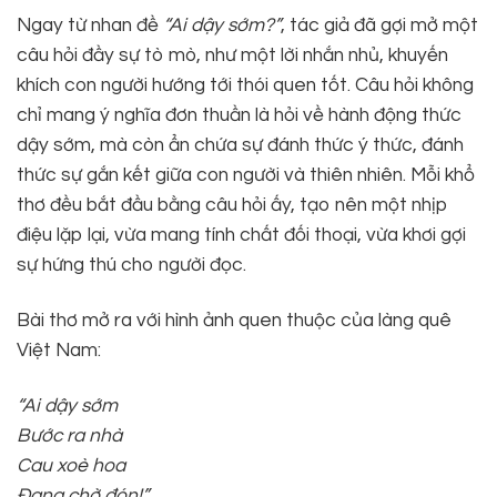
Ngay từ nhan đề
“Ai dậy sớm?”
, tác giả đã gợi mở một
câu hỏi đầy sự tò mò, như một lời nhắn nhủ, khuyến
khích con người hướng tới thói quen tốt. Câu hỏi không
chỉ mang ý nghĩa đơn thuần là hỏi về hành động thức
dậy sớm, mà còn ẩn chứa sự đánh thức ý thức, đánh
thức sự gắn kết giữa con người và thiên nhiên. Mỗi khổ
thơ đều bắt đầu bằng câu hỏi ấy, tạo nên một nhịp
điệu lặp lại, vừa mang tính chất đối thoại, vừa khơi gợi
sự hứng thú cho người đọc.
Bài thơ mở ra với hình ảnh quen thuộc của làng quê
Việt Nam:
“Ai dậy sớm
Bước ra nhà
Cau xoè hoa
Đang chờ đón!”