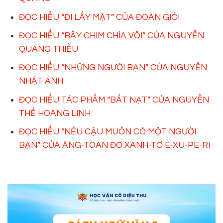
ĐỌC HIỂU “ĐI LẤY MẬT” CỦA ĐOÀN GIỎI
ĐỌC HIỂU “BẦY CHIM CHÌA VÔI” CỦA NGUYỄN
QUANG THIỀU
ĐỌC HIỂU “NHỮNG NGƯỜI BẠN” CỦA NGUYỄN
NHẬT ÁNH
ĐỌC HIỂU TÁC PHẨM “BẮT NẠT” CỦA NGUYỄN
THẾ HOÀNG LINH
ĐỌC HIỂU “NẾU CẬU MUỐN CÓ MỘT NGƯỜI
BẠN” CỦA ĂNG-TOAN ĐƠ XANH-TƠ Ê-XU-PE-RI