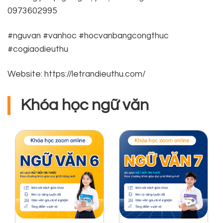
0973602995
#nguvan #vanhoc #hocvanbangcongthuc
#cogiaodieuthu
Website: https://letrandieuthu.com/
Khóa học ngữ văn