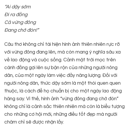
“Ai dậy sớm
Đi ra đồng
Cả vừng đông
Đang chờ đón!”
Câu thơ không chỉ tái hiện hình ảnh thiên nhiên rực rỡ
với vừng đông đang lên, mà còn mang ý nghĩa sâu xa
về lao động và cuộc sống. Cảnh mặt trời mọc trên
cánh đồng gợi lên sự bận rộn của những người nông
dân, của một ngày làm việc đầy năng lượng. Đối với
người nông dân, thức dậy sớm là một thói quen quen
thuộc, là cách để họ chuẩn bị cho một ngày lao động
hăng say. Vì thế, hình ảnh “vừng đông đang chờ đón”
không chỉ là cảnh sắc thiên nhiên mà còn là biểu tượng
cho những cơ hội mới, những điều tốt đẹp mà người
chăm chỉ sẽ được nhận lấy.