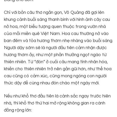
Chỉ với bốn câu thơ ngắn gọn, Võ Quảng đã gợi lên
khung cảnh buổi sáng thanh bình với hình ảnh cây cau
nở hoa, một biểu tượng quen thuộc trong vườn nhà
của mỗi miền quê Việt Nam. Hoa cau thường nở vào
ban đêm và tỏa hương thơm nhẹ nhàng vào buổi sáng.
Người dậy sớm sẽ là người đầu tiên cảm nhận được
hương thơm ấy, như một phần thưởng ngọt ngào từ
thiên nhiên. Từ “đón” ở cuối câu mang tính nhân hóa,
khiến cho thiên nhiên trở nên gần gũi hơn, như thể hoa
cau cũng có cảm xúc, cũng mong ngóng con người
thức dậy để cùng nhau đón chào một ngày mới.
Nếu như khổ thơ đầu tiên là cảnh sắc ngay trước hiên
nhà, thì khổ thơ thứ hai mở rộng không gian ra cánh
đồng rộng lớn: