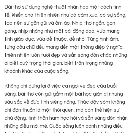
Bài thơ sử dụng nghệ thuật nhân hóa một cách tinh
tế, khiến cho thiên nhiên như có cảm xúc, có sự sống,
tạo nên sự gần gũi và ấm áp. Nhịp thơ ngắn, gọn
gàng, nhịp nhàng như một bài đồng dao, vừa mang
tính giáo dục, vừa dễ thuộc, dễ nhớ. Từng hình ảnh,
từng câu chữ đều mang đến một thông điệp ý nghĩa:
thiên nhiên luôn tươi đẹp và sẵn sàng đón chào những
ai biết quý trọng thời gian, biết trân trọng những
khoảnh khắc của cuộc sống.
Không chỉ dừng lại ở việc ca ngợi vẻ đẹp của buổi
sáng, bài thơ còn gửi gắm một bài học giản dị nhưng
sâu sắc về đức tính siêng năng. Thức dậy sớm không
chỉ đơn thuần là một thói quen, mà còn thể hiện sự
chủ động, tinh thần ham học hỏi và sẵn sàng đón nhận
những điều mới mẻ. Cuộc sống luôn dành những điều