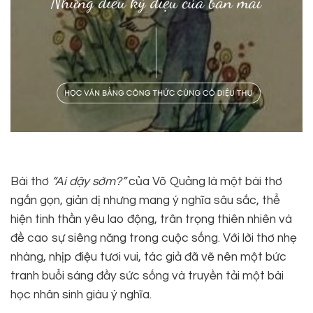
Bài thơ
“Ai dậy sớm?”
của Võ Quảng là một bài thơ
ngắn gọn, giản dị nhưng mang ý nghĩa sâu sắc, thể
hiện tinh thần yêu lao động, trân trọng thiên nhiên và
đề cao sự siêng năng trong cuộc sống. Với lời thơ nhẹ
nhàng, nhịp điệu tươi vui, tác giả đã vẽ nên một bức
tranh buổi sáng đầy sức sống và truyền tải một bài
học nhân sinh giàu ý nghĩa.