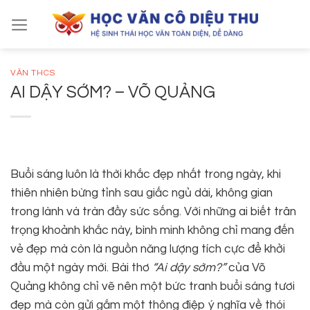
Skip
to
content
VĂN THCS
AI DẬY SỚM? – VÕ QUẢNG
Buổi sáng luôn là thời khắc đẹp nhất trong ngày, khi
thiên nhiên bừng tỉnh sau giấc ngủ dài, không gian
trong lành và tràn đầy sức sống. Với những ai biết trân
trọng khoảnh khắc này, bình minh không chỉ mang đến
vẻ đẹp mà còn là nguồn năng lượng tích cực để khởi
đầu một ngày mới. Bài thơ
“Ai dậy sớm?”
của Võ
Quảng không chỉ vẽ nên một bức tranh buổi sáng tươi
đẹp mà còn gửi gắm một thông điệp ý nghĩa về thói