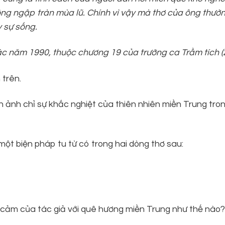
ng ngập tràn mùa lũ. Chính vì vậy mà thơ của
ông
thườ
 sự sống.
ác năm 1990, thuộc chương 19 của trường ca Trầm tích (
 trên.
h ảnh chỉ sự khắc nghiệt của thiên nhiên miền Trung tro
của một biện pháp tu từ có trong hai dòng thơ 
 cảm của tác giả với quê hương miền Trung như thế nào?