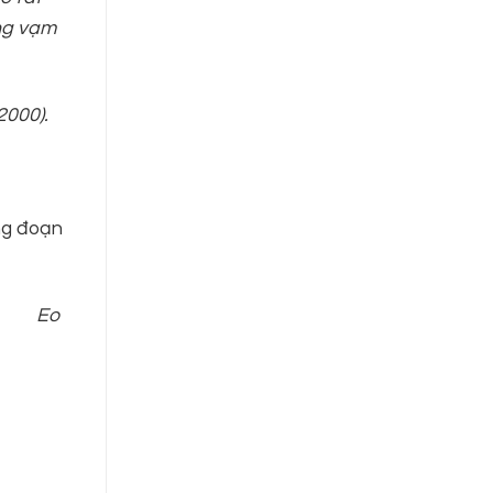
ng vạm
2000).
ng đoạn
sau:
Eo