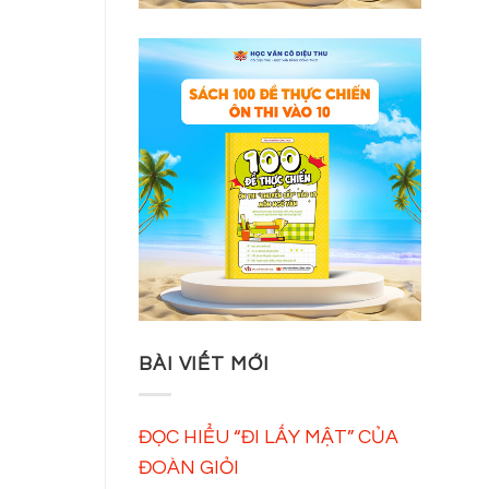
BÀI VIẾT MỚI
ĐỌC HIỂU “ĐI LẤY MẬT” CỦA
ĐOÀN GIỎI