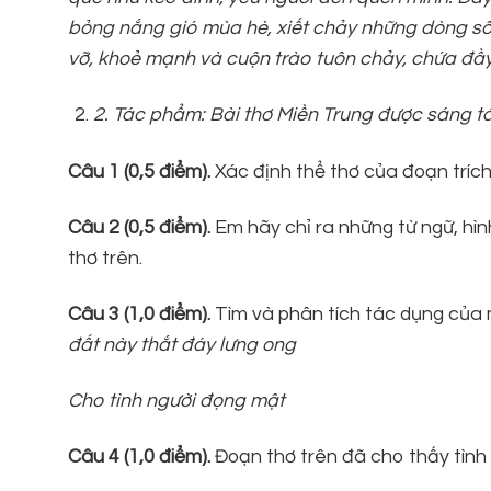
bỏng nắng gió mùa hè, xiết chảy những dòng sô
vỡ, khoẻ mạnh và cuộn trào tuôn chảy, chứa đầy
2
. Tác phẩm: Bài thơ Miền Trung được sáng t
Câu 1
(0,5 điểm
).
Xác định thể thơ của đoạn trích
Câu 2
(0,5 điểm
).
Em hãy chỉ ra những từ ngữ, hìn
thơ trên.
Câu 3
(1
,0
điểm
).
Tìm và phân tích tác dụng 
đất này thắt đáy lưng ong
Cho tình người đọng mật
Câu 4
(1
,0
điểm).
Đoạn thơ trên đã cho thấy tình