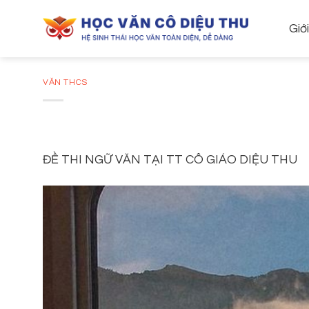
Skip
to
Giớ
content
VĂN THCS
ĐỀ THI NGỮ VĂN TẠI TT CÔ GIÁO DIỆU THU