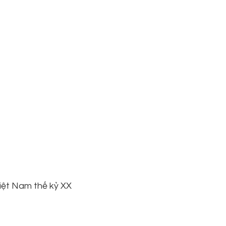
iệt Nam thế kỷ XX