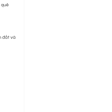
i quê
h đất và