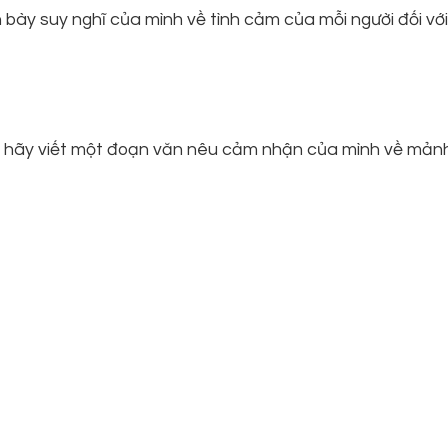
h bày suy nghĩ của mình về tình cảm của mỗi người đối vớ
m hãy viết một đoạn văn nêu cảm nhận của mình về mản