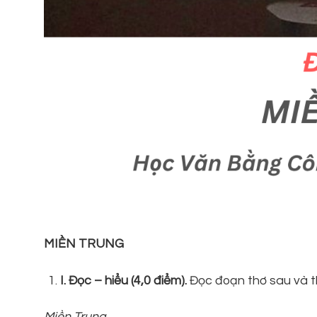
MIỀN TRUNG
I
. Đọc – hiểu (4,0 điểm).
Đọc đoạn thơ sau và t
Miền Trung