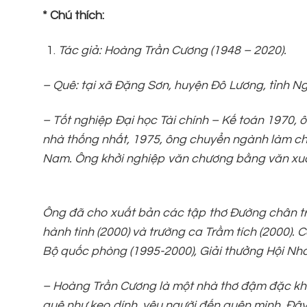
* Chú
thích:
Tác giả: Hoàng Trần Cương (1948 – 2020).
– Quê:
tại xã Đặng Sơn, huyện Đô Lương, tỉnh N
–
Tốt nghiệp Đại học Tài chính – Kế toán 1970, 
nhà thống nhất, 1975, ông chuyển ngành làm chuy
Nam. Ông khởi nghiệp văn chương bằng văn xuôi
Ông đã cho xuất bản các tập thơ Đường chân trờ
hành tinh (2000) và trường ca Trầm tích (2000). 
Bộ quốc phòng (1995-2000), Giải thưởng Hội Nhà
–
Hoàng Trần Cương là một nhà thơ đậm đặc khí c
quê như keo dính, yêu người đến quên mình. Đây