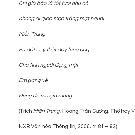
Chỉ gió bão là tốt tươi như cỏ
Không ai gieo mọc trắng mặt người.
Miền Trung
Eo đất này thắt đáy lưng ong
Cho tình người đọng mật
Em gắng về
Đừng để mẹ già mong…
(Trích
Miền Trung
, Hoàng Trần Cương, Thơ hay V
NXB Văn hóa Thông tin, 2006, tr. 81 – 82)