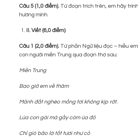
Câu 5
(1
,0
điểm
).
Từ đoạn trích trên, em hãy trìn
hương mình.
II
. Viết (6,0 điểm)
Câu 1 (2,0 điểm).
Từ phần Ngữ liệu đọc – hiểu e
con người miền Trung qua đoạn thơ sau:
Miền Trung
Bao giờ em về thăm
Mảnh đất nghèo mồng tơi không kịp rớt.
Lúa con gái mà gầy còm úa đỏ
Chỉ gió bão là tốt tươi như cỏ