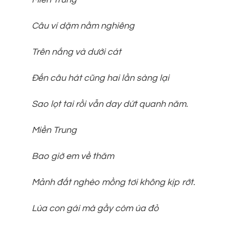
Câu ví dặm nằm nghiêng
Trên nắng và dưới cát
Đến câu hát cũng hai lần sàng lại
Sao lọt tai rồi vẫn day dứt quanh năm.
Miền Trung
Bao giờ em về thăm
Mảnh đất nghèo mồng tơi không kịp rớt.
Lúa con gái mà gầy còm úa đỏ