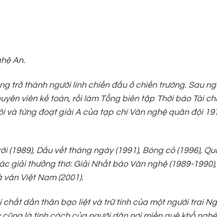
ghệ An.
ông
trở thành người lính chiến đấu ở chiến trường. Sau n
ên viên kế toán, rồi làm Tổng biên tập Thời báo Tài chí
 và từng đoạt giải A của tạp chí Văn nghệ quân đội 19
i (1989), Dấu vết tháng ngày (1991), Bóng cỏ (1996), Qu
Các giải thưởng thơ: Giải Nhất báo Văn nghệ (1989-1990),
 văn Việt Nam (2001).
hất dấn thân bạo liệt và trữ tình của một người trai Ng
 cũng là tính cách của người dân nơi miền quê khổ nghè