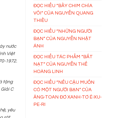
ĐỌC HIỂU “BẦY CHIM CHÌA
VÔI” CỦA NGUYỄN QUANG
THIỀU
ĐỌC HIỂU “NHỮNG NGƯỜI
BẠN” CỦA NGUYỄN NHẬT
ÁNH
gày nước
nh Việt
ĐỌC HIỂU TÁC PHẨM “BẮT
70-1972.
NẠT” CỦA NGUYỄN THẾ
HOÀNG LINH
à tặng
ĐỌC HIỂU “NẾU CẬU MUỐN
 Giải C
CÓ MỘT NGƯỜI BẠN” CỦA
ĂNG-TOAN ĐƠ XANH-TƠ Ê-XU-
PE-RI
hệ, yêu
o rát