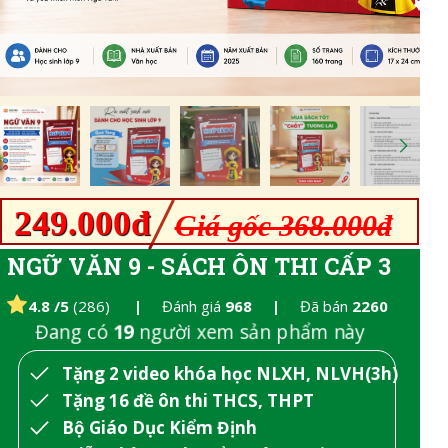
249.000đ
Giá gốc 368.000đ
NGỮ VĂN 9 - SÁCH ÔN THI CẤP 3
4.8 /5
(286)
|
Đánh giá
968 |
Đã bán
2260
Đang có
19
người xem sản phẩm này
Tặng 2 video khóa học NLXH, NLVH(3h)
Tặng 16 đề ôn thi THCS, THPT
Bộ Giáo Dục Kiểm Định