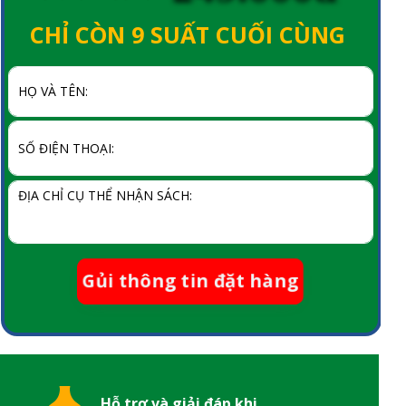
CHỈ CÒN 9 SUẤT CUỐI CÙNG
Gủi thông tin đặt hàng
Hỗ trợ và giải đáp khi