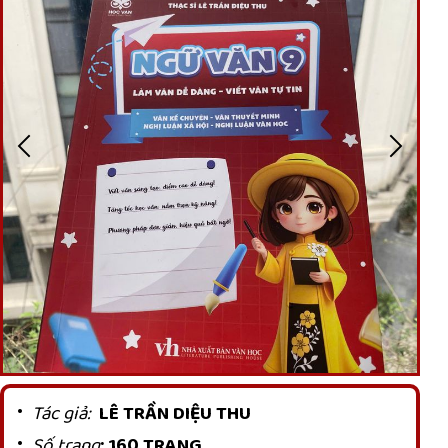
Tác giả
:
LÊ TRẦN DIỆU THU
Số trang
: 160 TRANG