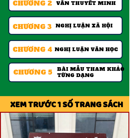
CHƯƠNG 2
VĂN THUYẾT MINH
CHƯƠNG 3
NGHỊ LUẬN XÃ HỘI
CHƯƠNG 4
NGHỊ LUẬN VĂN HỌC
BÀI MẪU THAM KHẢO
CHƯƠNG 5
TỪNG DẠNG
XEM TRƯỚC 1 SỐ TRANG SÁCH