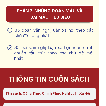
PHẦN 2: NHỮNG ĐOẠN MẪU VÀ
BÀI MẪU TIÊU BIỂU
35 đoạn văn nghị luận xã hội theo các
chủ đề nóng nhất
35 bài văn nghị luận xã hội hoàn chỉnh
chuẩn cấu trúc theo các chủ đề mới
nhất
THÔNG TIN CUỐN SÁCH
Tên sách: Công Thức Chinh Phục Nghị Luận Xã Hội