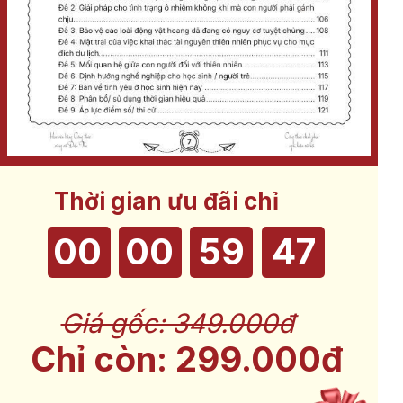
Thời gian ưu đãi chỉ
còn
00
00
59
46
Giá gốc: 349.000đ
Chỉ còn: 299.000đ