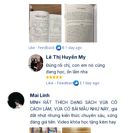
Like - Feedback
1 day ago
6
Lê Thị Huyền My
Đúng rồi chị, con em nó cũng
đang học, ổn lắm nha
Like - Feedback
2
1 day ago
Mai Linh
MÌNH RẤT THÍCH DẠNG SÁCH VỪA CÓ
CÁCH LÀM, VỪA CÓ BÀI MẪU NHƯ NÀY, giá
đắt nhút nhưng kiến thức chuyên sâu, xứng
đáng giá tiền. Video khóa học tặng kèm hay