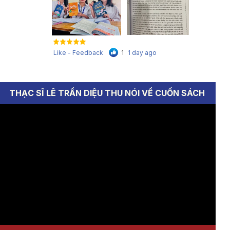
Like - Feedback
1
1 day ago
THẠC SĨ LÊ TRẦN DIỆU THU NÓI VỀ CUỐN SÁCH