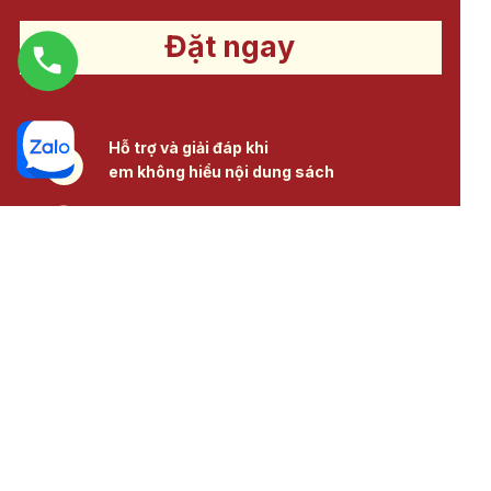
Đặt ngay
Hỗ trợ và giải đáp khi
em không hiểu nội dung sách
Tham gia cộng đồng, group học
Văn cùng cô "Rượu"
Freeship 0đ
Giao hàng trong 2-4 ngày
HỖ TRỢ KHÁC HÀNG
Fanpage
Hotline:
Học Văn Bằng Cô
0941.585.690
Thức